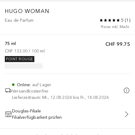
HUGO
WOMAN
Eau de Parfum
5
(
1
)
Preise inkl. MwSt.
75 ml
CHF 99.75
CHF 133.00
 / 
100
ml
POINT ROUGE
Online
:
auf Lager
Versandkostenfrei
Lieferzeitraum: Mi., 12.08.2026 bis Fr., 14.08.2026
Douglas-Filiale
Filialverfügbarkeit prüfen
IN DEN WARENKORB