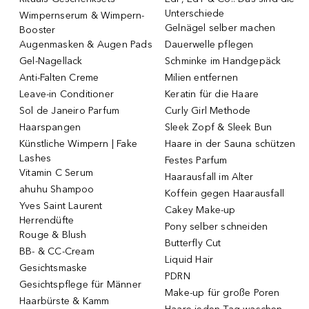
Unterschiede
Wimpernserum & Wimpern-
Gelnägel selber machen
Booster
Augenmasken & Augen Pads
Dauerwelle pflegen
Gel-Nagellack
Schminke im Handgepäck
Anti-Falten Creme
Milien entfernen
Leave-in Conditioner
Keratin für die Haare
Sol de Janeiro Parfum
Curly Girl Methode
Haarspangen
Sleek Zopf & Sleek Bun
Künstliche Wimpern | Fake
Haare in der Sauna schützen
Lashes
Festes Parfum
Vitamin C Serum
Haarausfall im Alter
ahuhu Shampoo
Koffein gegen Haarausfall
Yves Saint Laurent
Cakey Make-up
Herrendüfte
Pony selber schneiden
Rouge & Blush
Butterfly Cut
BB- & CC-Cream
Liquid Hair
Gesichtsmaske
PDRN
Gesichtspflege für Männer
Make-up für große Poren
Haarbürste & Kamm