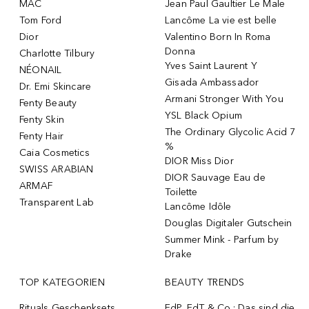
MAC
Jean Paul Gaultier Le Male
Tom Ford
Lancôme La vie est belle
Dior
Valentino Born In Roma
Donna
Charlotte Tilbury
Yves Saint Laurent Y
NÉONAIL
Gisada Ambassador
Dr. Emi Skincare
Armani Stronger With You
Fenty Beauty
YSL Black Opium
Fenty Skin
The Ordinary Glycolic Acid 7
Fenty Hair
%
Caia Cosmetics
DIOR Miss Dior
SWISS ARABIAN
DIOR Sauvage Eau de
ARMAF
Toilette
Transparent Lab
Lancôme Idôle
Douglas Digitaler Gutschein
Summer Mink - Parfum by
Drake
TOP KATEGORIEN
BEAUTY TRENDS
Rituals Geschenksets
EdP, EdT & Co.: Das sind die