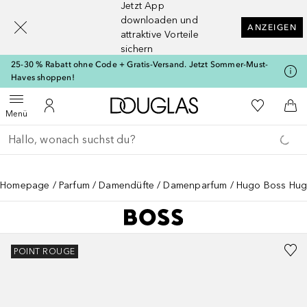
Jetzt App
[navigation.slideout.screenreader]
downloaden und
ANZEIGEN
attraktive Vorteile
sichern
25-30 % Rabatt ohne Code + Gratis-Versand. Jetzt Sommer-Must-
Haves shoppen!
Zur Douglas Startseite
Zu Meiner 
Menü öffnen
Zu Meinem Kundenkonto
Zum
Menü
Gehe zurück
Suche ausführen
Homepage
Parfum
Damendüfte
Damenparfum
Hugo Boss Hu
POINT ROUGE