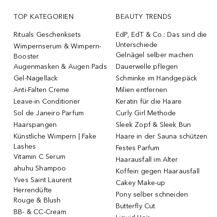
TOP KATEGORIEN
BEAUTY TRENDS
Rituals Geschenksets
EdP, EdT & Co.: Das sind die
Unterschiede
Wimpernserum & Wimpern-
Gelnägel selber machen
Booster
Augenmasken & Augen Pads
Dauerwelle pflegen
Gel-Nagellack
Schminke im Handgepäck
Anti-Falten Creme
Milien entfernen
Leave-in Conditioner
Keratin für die Haare
Sol de Janeiro Parfum
Curly Girl Methode
Haarspangen
Sleek Zopf & Sleek Bun
Künstliche Wimpern | Fake
Haare in der Sauna schützen
Lashes
Festes Parfum
Vitamin C Serum
Haarausfall im Alter
ahuhu Shampoo
Koffein gegen Haarausfall
Yves Saint Laurent
Cakey Make-up
Herrendüfte
Pony selber schneiden
Rouge & Blush
Butterfly Cut
BB- & CC-Cream