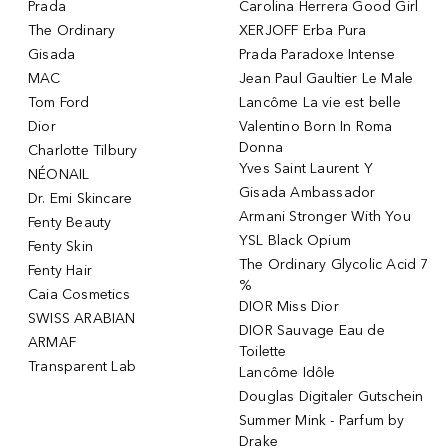
Prada
Carolina Herrera Good Girl
The Ordinary
XERJOFF Erba Pura
Gisada
Prada Paradoxe Intense
MAC
Jean Paul Gaultier Le Male
Tom Ford
Lancôme La vie est belle
Dior
Valentino Born In Roma
Donna
Charlotte Tilbury
Yves Saint Laurent Y
NÉONAIL
Gisada Ambassador
Dr. Emi Skincare
Armani Stronger With You
Fenty Beauty
YSL Black Opium
Fenty Skin
The Ordinary Glycolic Acid 7
Fenty Hair
%
Caia Cosmetics
DIOR Miss Dior
SWISS ARABIAN
DIOR Sauvage Eau de
ARMAF
Toilette
Transparent Lab
Lancôme Idôle
Douglas Digitaler Gutschein
Summer Mink - Parfum by
Drake