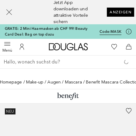
Jetzt App
[navigation.slideout.screenreader]
downloaden und
ANZEIGEN
attraktive Vorteile
sichern
GRATIS: 2 Mini Haarmasken ab CHF 99! Beauty
Code:
MASK
Card Deal: Bag on top dazu
Zur Douglas Startseite
Zu Meiner 
Menü öffnen
Zu Meinem Kundenkonto
Zum
Menü
Gehe zurück
Suche ausführen
Homepage
Make-up
Augen
Mascara
Benefit Mascara Collect
NEU