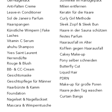
Gel-Nagellack
Schminke im Handgepäck
Anti-Falten Creme
Milien entfernen
Leave-in Conditioner
Keratin für die Haare
Sol de Janeiro Parfum
Curly Girl Methode
Haarspangen
Sleek Zopf & Sleek Bun
Künstliche Wimpern | Fake
Haare in der Sauna schützen
Lashes
Festes Parfum
Vitamin C Serum
Haarausfall im Alter
ahuhu Shampoo
Koffein gegen Haarausfall
Yves Saint Laurent
Cakey Make-up
Herrendüfte
Pony selber schneiden
Rouge & Blush
Butterfly Cut
BB- & CC-Cream
Liquid Hair
Gesichtsmaske
PDRN
Gesichtspflege für Männer
Make-up für große Poren
Haarbürste & Kamm
Haare jeden Tag waschen
Foundation
Curtain Bangs
Nagelset & Nagellackset
Mascara & Wimperntusche