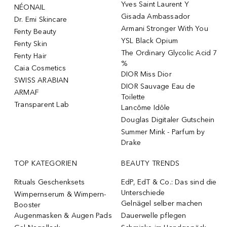
Yves Saint Laurent Y
NÉONAIL
Gisada Ambassador
Dr. Emi Skincare
Armani Stronger With You
Fenty Beauty
YSL Black Opium
Fenty Skin
The Ordinary Glycolic Acid 7
Fenty Hair
%
Caia Cosmetics
DIOR Miss Dior
SWISS ARABIAN
DIOR Sauvage Eau de
ARMAF
Toilette
Transparent Lab
Lancôme Idôle
Douglas Digitaler Gutschein
Summer Mink - Parfum by
Drake
TOP KATEGORIEN
BEAUTY TRENDS
Rituals Geschenksets
EdP, EdT & Co.: Das sind die
Unterschiede
Wimpernserum & Wimpern-
Gelnägel selber machen
Booster
Augenmasken & Augen Pads
Dauerwelle pflegen