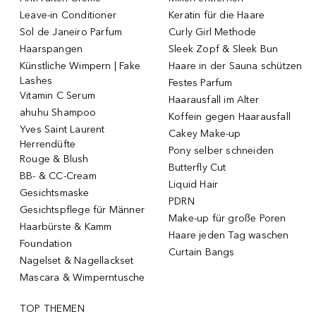
Leave-in Conditioner
Keratin für die Haare
Sol de Janeiro Parfum
Curly Girl Methode
Haarspangen
Sleek Zopf & Sleek Bun
Künstliche Wimpern | Fake
Haare in der Sauna schützen
Lashes
Festes Parfum
Vitamin C Serum
Haarausfall im Alter
ahuhu Shampoo
Koffein gegen Haarausfall
Yves Saint Laurent
Cakey Make-up
Herrendüfte
Pony selber schneiden
Rouge & Blush
Butterfly Cut
BB- & CC-Cream
Liquid Hair
Gesichtsmaske
PDRN
Gesichtspflege für Männer
Make-up für große Poren
Haarbürste & Kamm
Haare jeden Tag waschen
Foundation
Curtain Bangs
Nagelset & Nagellackset
Mascara & Wimperntusche
TOP THEMEN