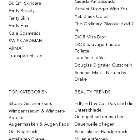
Gisada Ambassador
Dr. Emi Skincare
Armani Stronger With You
Fenty Beauty
YSL Black Opium
Fenty Skin
The Ordinary Glycolic Acid 7
Fenty Hair
%
Caia Cosmetics
DIOR Miss Dior
SWISS ARABIAN
DIOR Sauvage Eau de
ARMAF
Toilette
Transparent Lab
Lancôme Idôle
Douglas Digitaler Gutschein
Summer Mink - Parfum by
Drake
TOP KATEGORIEN
BEAUTY TRENDS
Rituals Geschenksets
EdP, EdT & Co.: Das sind die
Unterschiede
Wimpernserum & Wimpern-
Gelnägel selber machen
Booster
Augenmasken & Augen Pads
Dauerwelle pflegen
Gel-Nagellack
Schminke im Handgepäck
Anti-Falten Creme
Milien entfernen