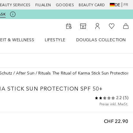
DE
FR
EAUTY SERVICES
FILIALEN
GOODIES
BEAUTY CARD
ASK
Zu Meiner 
Zum Storefinder
Zu Meinem Kunde
Zum
EIT & WELLNESS
LIFESTYLE
DOUGLAS COLLECTION
t & Wellness Menü öffnen
LIFESTYLE Menü öffnen
Douglas Collection Menü öf
Schutz
After Sun
Rituals The Ritual of Karma Stick Sun Protection
MA
STICK SUN PROTECTION SPF 50+
2.2
(
5
)
Preise inkl. MwSt.
CHF 22.90