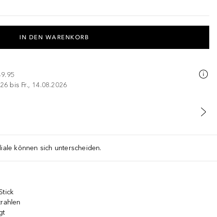
IN DEN WARENKORB
49.95
26 bis Fr., 14.08.2026
liale können sich unterscheiden.
Stick
trahlen
gt