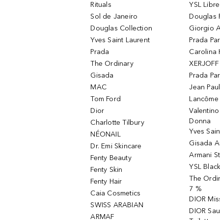
Rituals
YSL Libre
Sol de Janeiro
Douglas 
Douglas Collection
Giorgio A
Yves Saint Laurent
Prada Pa
Prada
Carolina 
The Ordinary
XERJOFF 
Gisada
Prada Pa
MAC
Jean Paul
Tom Ford
Lancôme L
Dior
Valentin
Donna
Charlotte Tilbury
Yves Sain
NÉONAIL
Gisada 
Dr. Emi Skincare
Armani S
Fenty Beauty
YSL Blac
Fenty Skin
The Ordin
Fenty Hair
7 %
Caia Cosmetics
DIOR Mis
SWISS ARABIAN
DIOR Sau
ARMAF