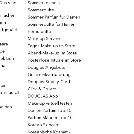
 Das sind
Sommerkosmetik
e
Sommerdüfte
r machen
Sommer Parfum für Damen
gen
Sommerdüfte für Herren
ndgepäck
Herbstdüfte
Make-up-Services
Haare
Tages-Make-up im Store
ode
Abend-Make-up im Store
eek Bun
Kostenlose Rituale im Store
una
Douglas Angebote
Geschenkverpackung
Douglas Beauty Card
lter
Click & Collect
aarausfall
DOUGLAS App
Make-up virtuell testen
neiden
Damen Parfum Top 10
Parfum Männer Top 10
Korean Skincare
Koreanische Kosmetik