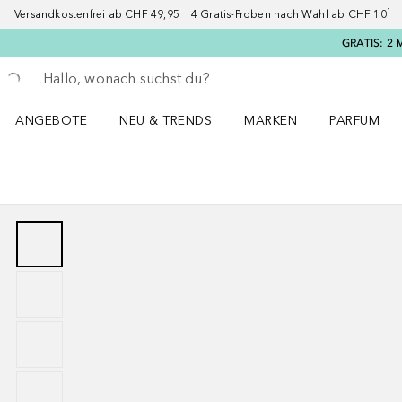
Versandkostenfrei ab CHF 49,95 4 Gratis-Proben nach Wahl ab CHF 10¹ 2
GRATIS: 2 
Gehe zurück
Suche ausführen
ANGEBOTE
NEU & TRENDS
MARKEN
PARFUM
ANGEBOTE Menü öffnen
NEU & TRENDS Menü öffnen
MARKEN Menü öffnen
Parfum Men