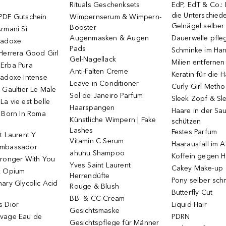
Rituals Geschenksets
EdP, EdT & Co.:
die Unterschied
PDF Gutschein
Wimpernserum & Wimpern-
Gelnägel selbe
Booster
rmani Si
Augenmasken & Augen
Dauerwelle pfle
radoxe
Pads
Schminke im Ha
Herrera Good Girl
Gel-Nagellack
Milien entfernen
Erba Pura
Anti-Falten Creme
Keratin für die 
radoxe Intense
Leave-in Conditioner
Curly Girl Meth
 Gaultier Le Male
Sol de Janeiro Parfum
Sleek Zopf & Sl
a vie est belle
Haarspangen
Haare in der Sa
o Born In Roma
Künstliche Wimpern | Fake
schützen
Lashes
Festes Parfum
t Laurent Y
Vitamin C Serum
Haarausfall im A
Ambassador
ahuhu Shampoo
Koffein gegen H
tronger With You
Yves Saint Laurent
Cakey Make-up
k Opium
Herrendüfte
Pony selber sch
ary Glycolic Acid
Rouge & Blush
Butterfly Cut
BB- & CC-Cream
s Dior
Liquid Hair
Gesichtsmaske
vage Eau de
PDRN
Gesichtspflege für Männer