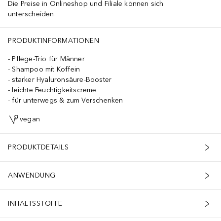
Die Preise in Onlineshop und Filiale können sich
unterscheiden.
ocopheryl Acetate, Caffeine, Betaine, Sodium Chloride, Glyceryl Ole
PRODUKTINFORMATIONEN
Pflege-Trio für Männer
Shampoo mit Koffein
starker Hyaluronsäure-Booster
leichte Feuchtigkeitscreme
für unterwegs & zum Verschenken
vegan
PRODUKTDETAILS
ANWENDUNG
INHALTSSTOFFE