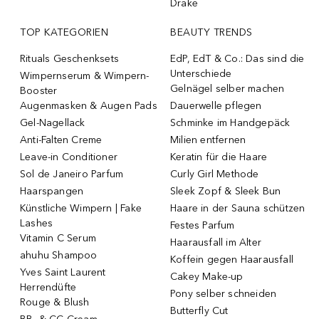
Drake
TOP KATEGORIEN
BEAUTY TRENDS
Rituals Geschenksets
EdP, EdT & Co.: Das sind die
Unterschiede
Wimpernserum & Wimpern-
Gelnägel selber machen
Booster
Augenmasken & Augen Pads
Dauerwelle pflegen
Gel-Nagellack
Schminke im Handgepäck
Anti-Falten Creme
Milien entfernen
Leave-in Conditioner
Keratin für die Haare
Sol de Janeiro Parfum
Curly Girl Methode
Haarspangen
Sleek Zopf & Sleek Bun
Künstliche Wimpern | Fake
Haare in der Sauna schützen
Lashes
Festes Parfum
Vitamin C Serum
Haarausfall im Alter
ahuhu Shampoo
Koffein gegen Haarausfall
Yves Saint Laurent
Cakey Make-up
Herrendüfte
Pony selber schneiden
Rouge & Blush
Butterfly Cut