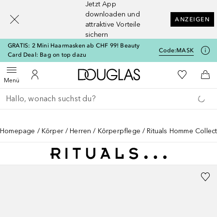
Jetzt App
[navigation.slideout.screenreader]
downloaden und
ANZEIGEN
attraktive Vorteile
sichern
GRATIS: 2 Mini Haarmasken ab CHF 99! Beauty
Code:
MASK
Card Deal: Bag on top dazu
Zur Douglas Startseite
Zu Meiner 
Menü öffnen
Zu Meinem Kundenkonto
Zum
Menü
Gehe zurück
Suche ausführen
Homepage
Körper
Herren
Körperpflege
Rituals Homme Collecti