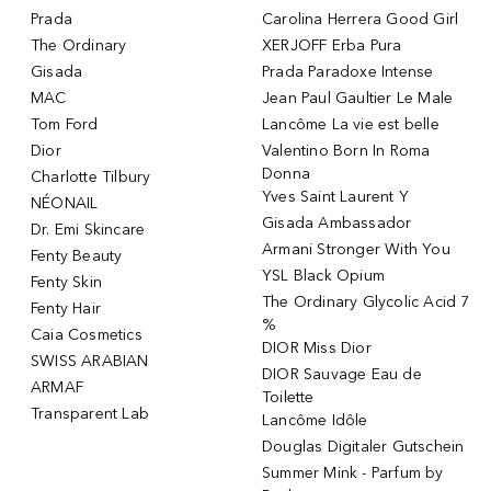
Prada
Carolina Herrera Good Girl
The Ordinary
XERJOFF Erba Pura
Gisada
Prada Paradoxe Intense
MAC
Jean Paul Gaultier Le Male
Tom Ford
Lancôme La vie est belle
Dior
Valentino Born In Roma
Donna
Charlotte Tilbury
Yves Saint Laurent Y
NÉONAIL
Gisada Ambassador
Dr. Emi Skincare
Armani Stronger With You
Fenty Beauty
YSL Black Opium
Fenty Skin
The Ordinary Glycolic Acid 7
Fenty Hair
%
Caia Cosmetics
DIOR Miss Dior
SWISS ARABIAN
DIOR Sauvage Eau de
ARMAF
Toilette
Transparent Lab
Lancôme Idôle
Douglas Digitaler Gutschein
Summer Mink - Parfum by