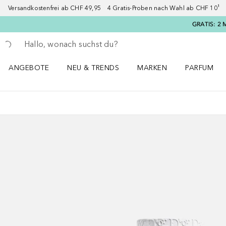
Versandkostenfrei ab CHF 49,95 4 Gratis-Proben nach Wahl ab CHF 10¹ 2
GRATIS: 2 
Gehe zurück
Suche ausführen
ANGEBOTE
NEU & TRENDS
MARKEN
PARFUM
ANGEBOTE Menü öffnen
NEU & TRENDS Menü öffnen
MARKEN Menü öffnen
Parfum Men