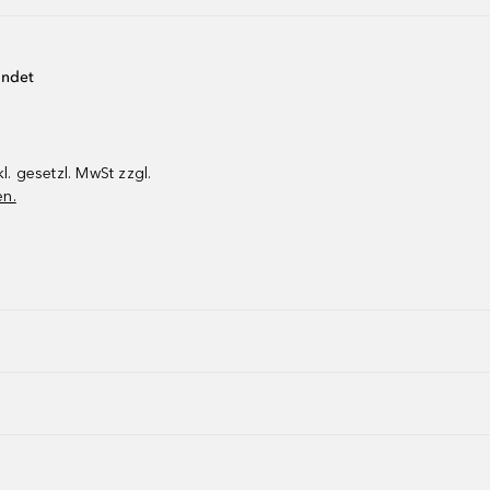
endet
kl. gesetzl. MwSt zzgl.
en.