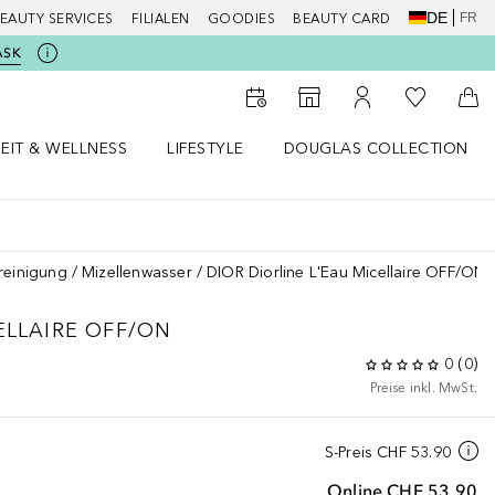
DE
FR
EAUTY SERVICES
FILIALEN
GOODIES
BEAUTY CARD
ASK
Zu Meiner 
Zum Storefinder
Zu Meinem Kunde
Zum
EIT & WELLNESS
LIFESTYLE
DOUGLAS COLLECTION
t & Wellness Menü öffnen
LIFESTYLE Menü öffnen
Douglas Collection Menü öf
reinigung
Mizellenwasser
DIOR Diorline L'Eau Micellaire OFF/ON
ELLAIRE OFF/ON
0
(
0
)
Preise inkl. MwSt.
S-Preis
CHF 53.90
Online
CHF 53.90