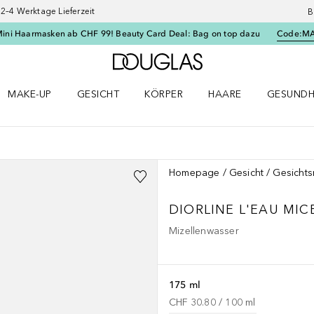
–4 Werktage Lieferzeit
B
Mini Haarmasken ab CHF 99! Beauty Card Deal: Bag on top dazu
Code:
M
Zur Douglas Startseite
MAKE-UP
GESICHT
KÖRPER
HAARE
GESUNDH
ü öffnen
Make-up Menü öffnen
Gesicht Menü öffnen
Körper Menü öffnen
Haare Menü öffnen
Gesundhei
Homepage
Gesicht
Gesichts
DIORLINE
L'EAU MIC
Mizellenwasser
175 ml
CHF 30.80
 / 
100
ml