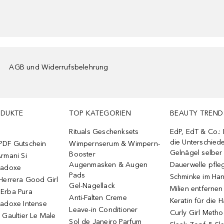
AGB und Widerrufsbelehrung
ODUKTE
TOP KATEGORIEN
BEAUTY TREND
Rituals Geschenksets
EdP, EdT & Co.:
die Unterschied
PDF Gutschein
Wimpernserum & Wimpern-
Gelnägel selbe
Booster
rmani Si
Augenmasken & Augen
Dauerwelle pfle
radoxe
Pads
Schminke im Ha
Herrera Good Girl
Gel-Nagellack
Milien entfernen
Erba Pura
Anti-Falten Creme
Keratin für die 
radoxe Intense
Leave-in Conditioner
Curly Girl Meth
 Gaultier Le Male
Sol de Janeiro Parfum