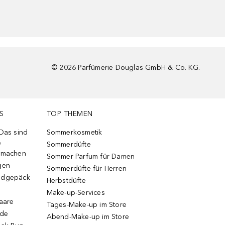
©
2026
Parfümerie Douglas GmbH & Co. KG.
S
TOP THEMEN
 Das sind
Sommerkosmetik
e
Sommerdüfte
r machen
Sommer Parfum für Damen
gen
Sommerdüfte für Herren
ndgepäck
Herbstdüfte
Make-up-Services
Haare
Tages-Make-up im Store
ode
Abend-Make-up im Store