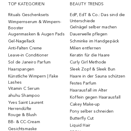
TOP KATEGORIEN
BEAUTY TRENDS
Rituals Geschenksets
EdP, EdT & Co.: Das sind die
Unterschiede
Wimpernserum & Wimpern-
Gelnägel selber machen
Booster
Augenmasken & Augen Pads
Dauerwelle pflegen
Gel-Nagellack
Schminke im Handgepäck
Anti-Falten Creme
Milien entfernen
Leave-in Conditioner
Keratin für die Haare
Sol de Janeiro Parfum
Curly Girl Methode
Haarspangen
Sleek Zopf & Sleek Bun
Künstliche Wimpern | Fake
Haare in der Sauna schützen
Lashes
Festes Parfum
Vitamin C Serum
Haarausfall im Alter
ahuhu Shampoo
Koffein gegen Haarausfall
Yves Saint Laurent
Cakey Make-up
Herrendüfte
Pony selber schneiden
Rouge & Blush
Butterfly Cut
BB- & CC-Cream
Liquid Hair
Gesichtsmaske