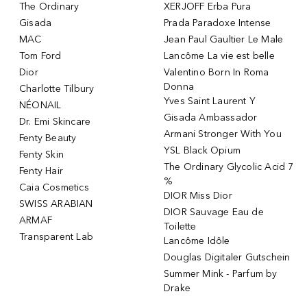
The Ordinary
XERJOFF Erba Pura
Gisada
Prada Paradoxe Intense
MAC
Jean Paul Gaultier Le Male
Tom Ford
Lancôme La vie est belle
Dior
Valentino Born In Roma
Donna
Charlotte Tilbury
Yves Saint Laurent Y
NÉONAIL
Gisada Ambassador
Dr. Emi Skincare
Armani Stronger With You
Fenty Beauty
YSL Black Opium
Fenty Skin
The Ordinary Glycolic Acid 7
Fenty Hair
%
Caia Cosmetics
DIOR Miss Dior
SWISS ARABIAN
DIOR Sauvage Eau de
ARMAF
Toilette
Transparent Lab
Lancôme Idôle
Douglas Digitaler Gutschein
Summer Mink - Parfum by
Drake