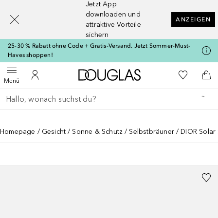
Jetzt App
[navigation.slideout.screenreader]
downloaden und
ANZEIGEN
attraktive Vorteile
sichern
25-30 % Rabatt ohne Code + Gratis-Versand. Jetzt Sommer-Must-
Haves shoppen!
Zur Douglas Startseite
Zu Meiner 
Menü öffnen
Zu Meinem Kundenkonto
Zum
Menü
Gehe zurück
Suche ausführen
Homepage
Gesicht
Sonne & Schutz
Selbstbräuner
DIOR Solar 