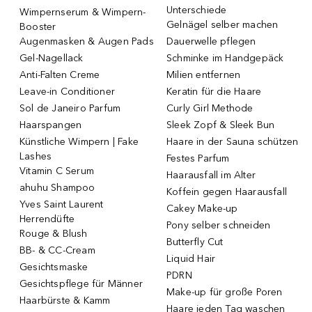
Unterschiede
Wimpernserum & Wimpern-
Gelnägel selber machen
Booster
Augenmasken & Augen Pads
Dauerwelle pflegen
Gel-Nagellack
Schminke im Handgepäck
Anti-Falten Creme
Milien entfernen
Leave-in Conditioner
Keratin für die Haare
Sol de Janeiro Parfum
Curly Girl Methode
Haarspangen
Sleek Zopf & Sleek Bun
Künstliche Wimpern | Fake
Haare in der Sauna schützen
Lashes
Festes Parfum
Vitamin C Serum
Haarausfall im Alter
ahuhu Shampoo
Koffein gegen Haarausfall
Yves Saint Laurent
Cakey Make-up
Herrendüfte
Pony selber schneiden
Rouge & Blush
Butterfly Cut
BB- & CC-Cream
Liquid Hair
Gesichtsmaske
PDRN
Gesichtspflege für Männer
Make-up für große Poren
Haarbürste & Kamm
Haare jeden Tag waschen