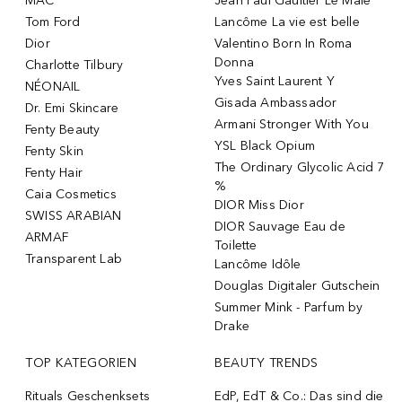
MAC
Jean Paul Gaultier Le Male
Tom Ford
Lancôme La vie est belle
Dior
Valentino Born In Roma
Donna
Charlotte Tilbury
Yves Saint Laurent Y
NÉONAIL
Gisada Ambassador
Dr. Emi Skincare
Armani Stronger With You
Fenty Beauty
YSL Black Opium
Fenty Skin
The Ordinary Glycolic Acid 7
Fenty Hair
%
Caia Cosmetics
DIOR Miss Dior
SWISS ARABIAN
DIOR Sauvage Eau de
ARMAF
Toilette
Transparent Lab
Lancôme Idôle
Douglas Digitaler Gutschein
Summer Mink - Parfum by
Drake
TOP KATEGORIEN
BEAUTY TRENDS
Rituals Geschenksets
EdP, EdT & Co.: Das sind die