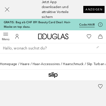
Jetzt App
[navigation.slideout.screenreader]
downloaden und
ANZEIGEN
attraktive Vorteile
sichern
GRATIS: Bag ab CHF 89! Beauty Card Deal: Hair-
Code:
HAIR
Maske on top dazu.
Zur Douglas Startseite
Zu Meiner 
Menü öffnen
Zu Meinem Kundenkonto
Zum
Menü
Gehe zurück
Suche ausführen
Homepage
Haare
Haar-Accessoires
Haarschmuck
Slip Turban 