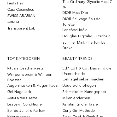
The Ordinary Glycolic Acid 7
Fenty Hair
%
Caia Cosmetics
DIOR Miss Dior
SWISS ARABIAN
DIOR Sauvage Eau de
ARMAF
Toilette
Transparent Lab
Lancôme Idôle
Douglas Digitaler Gutschein
Summer Mink - Parfum by
Drake
TOP KATEGORIEN
BEAUTY TRENDS
Rituals Geschenksets
EdP, EdT & Co.: Das sind die
Unterschiede
Wimpernserum & Wimpern-
Gelnägel selber machen
Booster
Augenmasken & Augen Pads
Dauerwelle pflegen
Gel-Nagellack
Schminke im Handgepäck
Anti-Falten Creme
Milien entfernen
Leave-in Conditioner
Keratin für die Haare
Sol de Janeiro Parfum
Curly Girl Methode
Haarspangen
Sleek Zopf & Sleek Bun