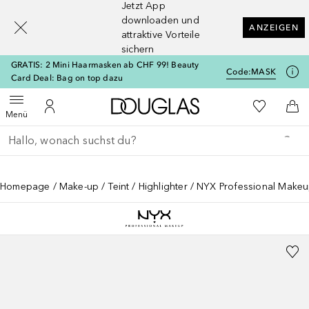
Jetzt App
[navigation.slideout.screenreader]
downloaden und
ANZEIGEN
attraktive Vorteile
sichern
GRATIS: 2 Mini Haarmasken ab CHF 99! Beauty
Code:
MASK
Card Deal: Bag on top dazu
Zur Douglas Startseite
Zu Meiner 
Menü öffnen
Zu Meinem Kundenkonto
Zum
Menü
Gehe zurück
Suche ausführen
Homepage
Make-up
Teint
Highlighter
NYX Professional Makeup 