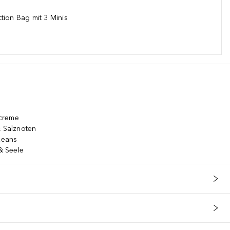
tion Bag mit 3 Minis
e.
dcreme
& Salznoten
Ozeans
& Seele