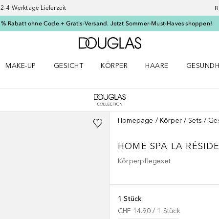
–4 Werktage Lieferzeit
B
 % Rabatt ohne Code + Gratis-Versand. Jetzt Sommer-Must-Haves shoppen!
Zur Douglas Startseite
MAKE-UP
GESICHT
KÖRPER
HAARE
GESUNDH
ü öffnen
Make-up Menü öffnen
Gesicht Menü öffnen
Körper Menü öffnen
Haare Menü öffnen
Gesundhei
Homepage
Körper
Sets
Ge
HOME SPA
LA RÉSID
Körperpflegeset
1 Stück
CHF 14.90
 / 
1
Stück