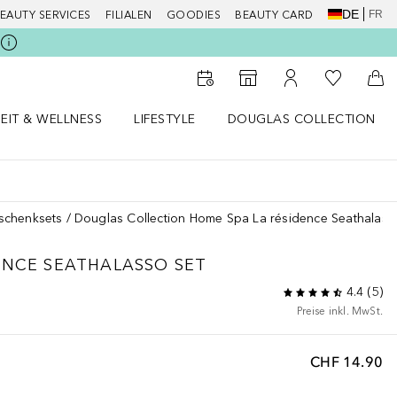
DE
FR
EAUTY SERVICES
FILIALEN
GOODIES
BEAUTY CARD
Zu Meiner 
Zum Storefinder
Zu Meinem Kunde
Zum
EIT & WELLNESS
LIFESTYLE
DOUGLAS COLLECTION
t & Wellness Menü öffnen
LIFESTYLE Menü öffnen
Douglas Collection Menü öf
schenksets
Douglas Collection Home Spa La résidence Seathalass
ENCE SEATHALASSO SET
4.4
(
5
)
Preise inkl. MwSt.
CHF 14.90