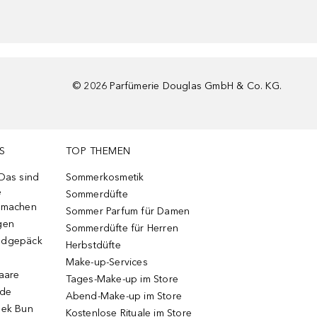
©
2026
Parfümerie Douglas GmbH & Co. KG.
S
TOP THEMEN
 Das sind
Sommerkosmetik
e
Sommerdüfte
r machen
Sommer Parfum für Damen
gen
Sommerdüfte für Herren
ndgepäck
Herbstdüfte
Make-up-Services
Haare
Tages-Make-up im Store
ode
Abend-Make-up im Store
eek Bun
Kostenlose Rituale im Store