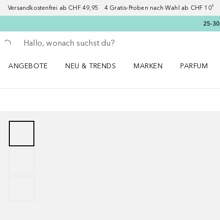
Versandkostenfrei ab CHF 49,95 4 Gratis-Proben nach Wahl ab CHF 10¹ 2
25-30
Gehe zurück
Suche ausführen
ANGEBOTE
NEU & TRENDS
MARKEN
PARFUM
ANGEBOTE Menü öffnen
NEU & TRENDS Menü öffnen
MARKEN Menü öffnen
Parfum Men