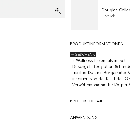
Douglas Collec
1
Stück
ract, Undaria Pinnatifida Extract, Potassium Sorbate, SodiumBenzoat
PRODUKTINFORMATIONEN
GESCHENK
3 Wellness-Essentials im Set
Duschgel, Bodylotion & Han
frischer Duft mit Bergamotte 
inspiriert von der Kraft des 
Verwöhnmomente für Körper 
PRODUKTDETAILS
ANWENDUNG