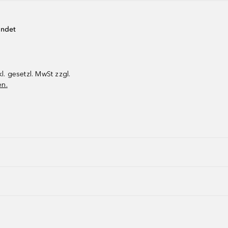
endet
kl. gesetzl. MwSt zzgl.
en.