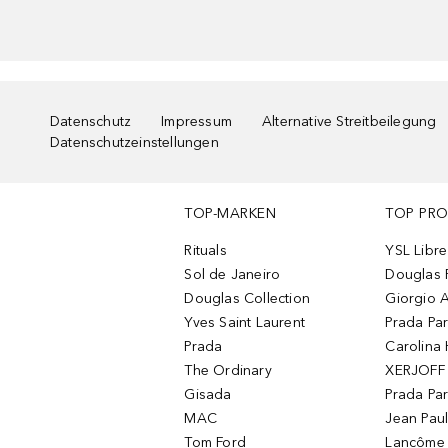
Datenschutz
Impressum
Alternative Streitbeilegung
Datenschutzeinstellungen
TOP-MARKEN
TOP PR
Rituals
YSL Libre
Sol de Janeiro
Douglas 
Douglas Collection
Giorgio A
Yves Saint Laurent
Prada Pa
Prada
Carolina 
The Ordinary
XERJOFF 
Gisada
Prada Pa
MAC
Jean Paul
Tom Ford
Lancôme L