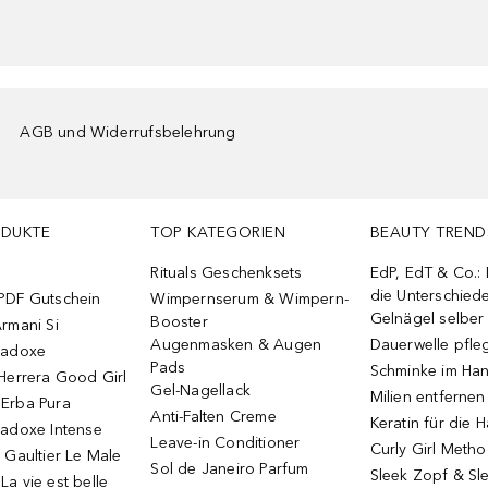
AGB und Widerrufsbelehrung
ODUKTE
TOP KATEGORIEN
BEAUTY TREND
Rituals Geschenksets
EdP, EdT & Co.:
die Unterschied
PDF Gutschein
Wimpernserum & Wimpern-
Gelnägel selbe
Booster
rmani Si
Augenmasken & Augen
Dauerwelle pfle
radoxe
Pads
Schminke im Ha
Herrera Good Girl
Gel-Nagellack
Milien entfernen
Erba Pura
Anti-Falten Creme
Keratin für die 
radoxe Intense
Leave-in Conditioner
Curly Girl Meth
 Gaultier Le Male
Sol de Janeiro Parfum
Sleek Zopf & Sl
a vie est belle