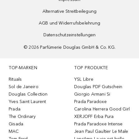
Alternative Streitbeilegung
AGB und Widerrufsbelehrung
Datenschutzeinstellungen
©
2026
Parfümerie Douglas GmbH & Co. KG.
TOP-MARKEN
TOP PRODUKTE
Rituals
YSL Libre
Sol de Janeiro
Douglas PDF Gutschein
Douglas Collection
Giorgio Armani Si
Yves Saint Laurent
Prada Paradoxe
Prada
Carolina Herrera Good Girl
The Ordinary
XERJOFF Erba Pura
Gisada
Prada Paradoxe Intense
MAC
Jean Paul Gaultier Le Male
Tom Ford
Lancôme La vie est belle