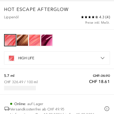
HOT ESCAPE
AFTERGLOW
Lippenöl
4.3
(
4
)
Preise inkl. MwSt.
HIGH LIFE
5.7 ml
CHF 36.90
CHF 18.61
CHF 326.49
 / 
100
ml
Online
:
auf Lager
Versandkostenfrei ab
CHF 49.95