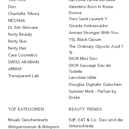
Dior
Valentino Born In Roma
Donna
Charlotte Tilbury
Yves Saint Laurent Y
NÉONAIL
Gisada Ambassador
Dr. Emi Skincare
Armani Stronger With You
Fenty Beauty
YSL Black Opium
Fenty Skin
The Ordinary Glycolic Acid 7
Fenty Hair
%
Caia Cosmetics
DIOR Miss Dior
SWISS ARABIAN
DIOR Sauvage Eau de
ARMAF
Toilette
Transparent Lab
Lancôme Idôle
Douglas Digitaler Gutschein
Summer Mink - Parfum by
Drake
TOP KATEGORIEN
BEAUTY TRENDS
Rituals Geschenksets
EdP, EdT & Co.: Das sind die
Unterschiede
Wimpernserum & Wimpern-