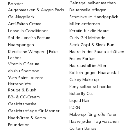
Gelnägel selber machen
Booster
Augenmasken & Augen Pads
Dauerwelle pflegen
Gel-Nagellack
Schminke im Handgepäck
Anti-Falten Creme
Milien entfernen
Leave-in Conditioner
Keratin für die Haare
Sol de Janeiro Parfum
Curly Girl Methode
Haarspangen
Sleek Zopf & Sleek Bun
Künstliche Wimpern | Fake
Haare in der Sauna schützen
Lashes
Festes Parfum
Vitamin C Serum
Haarausfall im Alter
ahuhu Shampoo
Koffein gegen Haarausfall
Yves Saint Laurent
Cakey Make-up
Herrendüfte
Pony selber schneiden
Rouge & Blush
Butterfly Cut
BB- & CC-Cream
Liquid Hair
Gesichtsmaske
PDRN
Gesichtspflege für Männer
Make-up für große Poren
Haarbürste & Kamm
Haare jeden Tag waschen
Foundation
Curtain Bangs