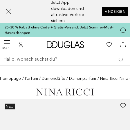
Jetzt App
[navigation.slideout.screenreader]
downloaden und
ANZEIGEN
attraktive Vorteile
sichern
25-30 % Rabatt ohne Code + Gratis-Versand. Jetzt Sommer-Must-
Haves shoppen!
Zur Douglas Startseite
Zu Meiner 
Menü öffnen
Zu Meinem Kundenkonto
Zum
Menü
Gehe zurück
Suche ausführen
Homepage
Parfum
Damendüfte
Damenparfum
Nina Ricci Nina
NEU