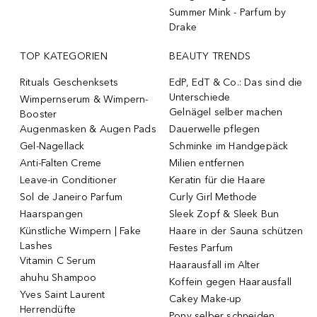
Summer Mink - Parfum by
Drake
TOP KATEGORIEN
BEAUTY TRENDS
Rituals Geschenksets
EdP, EdT & Co.: Das sind die
Unterschiede
Wimpernserum & Wimpern-
Gelnägel selber machen
Booster
Augenmasken & Augen Pads
Dauerwelle pflegen
Gel-Nagellack
Schminke im Handgepäck
Anti-Falten Creme
Milien entfernen
Leave-in Conditioner
Keratin für die Haare
Sol de Janeiro Parfum
Curly Girl Methode
Haarspangen
Sleek Zopf & Sleek Bun
Künstliche Wimpern | Fake
Haare in der Sauna schützen
Lashes
Festes Parfum
Vitamin C Serum
Haarausfall im Alter
ahuhu Shampoo
Koffein gegen Haarausfall
Yves Saint Laurent
Cakey Make-up
Herrendüfte
Pony selber schneiden