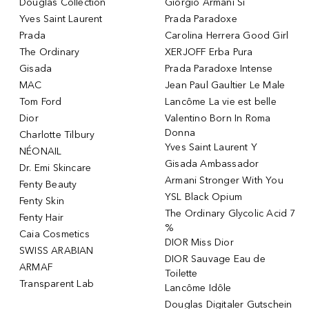
Douglas Collection
Giorgio Armani Si
Yves Saint Laurent
Prada Paradoxe
Prada
Carolina Herrera Good Girl
The Ordinary
XERJOFF Erba Pura
Gisada
Prada Paradoxe Intense
MAC
Jean Paul Gaultier Le Male
Tom Ford
Lancôme La vie est belle
Dior
Valentino Born In Roma
Donna
Charlotte Tilbury
Yves Saint Laurent Y
NÉONAIL
Gisada Ambassador
Dr. Emi Skincare
Armani Stronger With You
Fenty Beauty
YSL Black Opium
Fenty Skin
The Ordinary Glycolic Acid 7
Fenty Hair
%
Caia Cosmetics
DIOR Miss Dior
SWISS ARABIAN
DIOR Sauvage Eau de
ARMAF
Toilette
Transparent Lab
Lancôme Idôle
Douglas Digitaler Gutschein