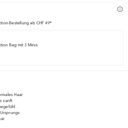
ction-Bestellung ab CHF 49*
tion Bag mit 3 Minis
ormales Haar
e sanft
chegefühl
n Ursprungs
aar