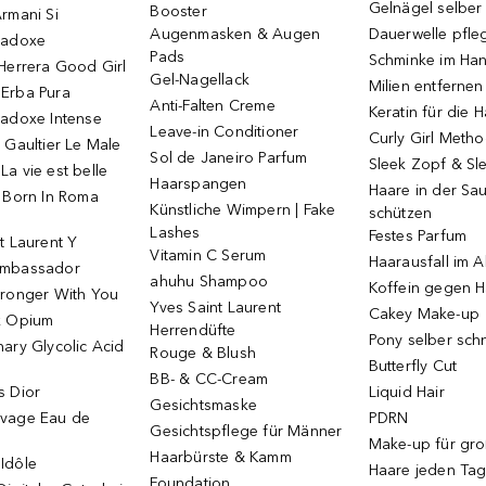
Gelnägel selbe
Booster
rmani Si
Augenmasken & Augen
Dauerwelle pfle
radoxe
Pads
Schminke im Ha
Herrera Good Girl
Gel-Nagellack
Milien entfernen
Erba Pura
Anti-Falten Creme
Keratin für die 
radoxe Intense
Leave-in Conditioner
Curly Girl Meth
 Gaultier Le Male
Sol de Janeiro Parfum
Sleek Zopf & Sl
a vie est belle
Haarspangen
Haare in der Sa
o Born In Roma
Künstliche Wimpern | Fake
schützen
Lashes
Festes Parfum
t Laurent Y
Vitamin C Serum
Haarausfall im A
Ambassador
ahuhu Shampoo
Koffein gegen H
tronger With You
Yves Saint Laurent
Cakey Make-up
k Opium
Herrendüfte
Pony selber sch
ary Glycolic Acid
Rouge & Blush
Butterfly Cut
BB- & CC-Cream
s Dior
Liquid Hair
Gesichtsmaske
vage Eau de
PDRN
Gesichtspflege für Männer
Make-up für gr
Haarbürste & Kamm
Idôle
Haare jeden Ta
Foundation