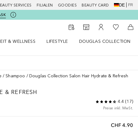
DE
FR
EAUTY SERVICES
FILIALEN
GOODIES
BEAUTY CARD
ASK
Zu Meiner 
Zum Storefinder
Zu Meinem Kunde
Zum
EIT & WELLNESS
LIFESTYLE
DOUGLAS COLLECTION
t & Wellness Menü öffnen
LIFESTYLE Menü öffnen
Douglas Collection Menü öf
e
Shampoo
Douglas Collection Salon Hair Hydrate & Refresh
E & REFRESH
4.4
(
17
)
Preise inkl. MwSt.
CHF 4.90