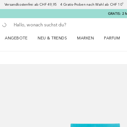
Versandkostenfrei ab CHF 49,95 4 Gratis-Proben nach Wahl ab CHF 10¹ 2
GRATIS: 2 
Gehe zurück
Suche ausführen
ANGEBOTE
NEU & TRENDS
MARKEN
PARFUM
ANGEBOTE Menü öffnen
NEU & TRENDS Menü öffnen
MARKEN Menü öffnen
Parfum Men