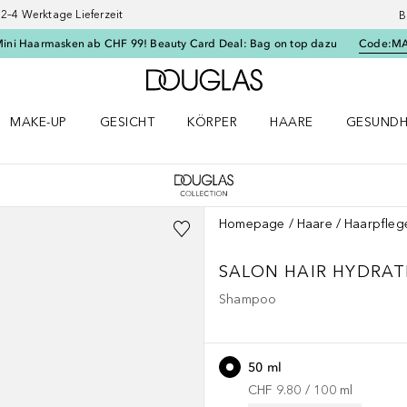
–4 Werktage Lieferzeit
B
Mini Haarmasken ab CHF 99! Beauty Card Deal: Bag on top dazu
Code:
M
Zur Douglas Startseite
MAKE-UP
GESICHT
KÖRPER
HAARE
GESUNDH
ü öffnen
Make-up Menü öffnen
Gesicht Menü öffnen
Körper Menü öffnen
Haare Menü öffnen
Gesundhei
Homepage
Haare
Haarpfleg
SALON HAIR
HYDRAT
Shampoo
50 ml
CHF 9.80
 / 
100
ml