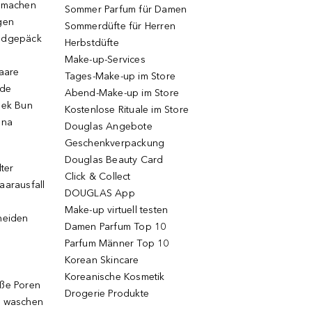
r machen
Sommer Parfum für Damen
gen
Sommerdüfte für Herren
ndgepäck
Herbstdüfte
Make-up-Services
Haare
Tages-Make-up im Store
ode
Abend-Make-up im Store
eek Bun
Kostenlose Rituale im Store
una
Douglas Angebote
Geschenkverpackung
Douglas Beauty Card
lter
Click & Collect
aarausfall
DOUGLAS App
Make-up virtuell testen
neiden
Damen Parfum Top 10
Parfum Männer Top 10
Korean Skincare
Koreanische Kosmetik
oße Poren
Drogerie Produkte
g waschen