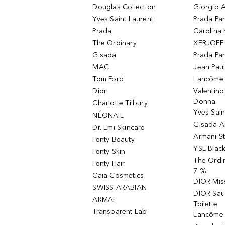
Douglas Collection
Giorgio A
Yves Saint Laurent
Prada Pa
Prada
Carolina 
The Ordinary
XERJOFF 
Gisada
Prada Pa
MAC
Jean Paul
Tom Ford
Lancôme L
Dior
Valentin
Donna
Charlotte Tilbury
Yves Sain
NÉONAIL
Gisada 
Dr. Emi Skincare
Armani S
Fenty Beauty
YSL Blac
Fenty Skin
The Ordin
Fenty Hair
7 %
Caia Cosmetics
DIOR Mis
SWISS ARABIAN
DIOR Sau
ARMAF
Toilette
Transparent Lab
Lancôme 