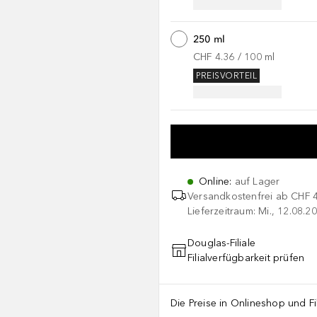
250 ml
CHF 4.36
 / 
100
ml
PREISVORTEIL
Online
:
auf Lager
Versandkostenfrei ab
CHF 
Lieferzeitraum: Mi., 12.08.20
Douglas-Filiale
Filialverfügbarkeit prüfen
Die Preise in Onlineshop und Fi