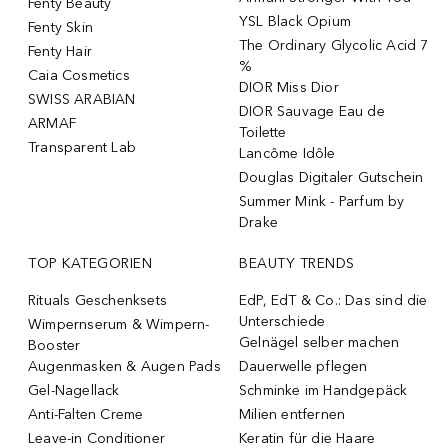
Fenty Beauty
YSL Black Opium
Fenty Skin
The Ordinary Glycolic Acid 7
Fenty Hair
%
Caia Cosmetics
DIOR Miss Dior
SWISS ARABIAN
DIOR Sauvage Eau de
ARMAF
Toilette
Transparent Lab
Lancôme Idôle
Douglas Digitaler Gutschein
Summer Mink - Parfum by
Drake
TOP KATEGORIEN
BEAUTY TRENDS
Rituals Geschenksets
EdP, EdT & Co.: Das sind die
Unterschiede
Wimpernserum & Wimpern-
Gelnägel selber machen
Booster
Augenmasken & Augen Pads
Dauerwelle pflegen
Gel-Nagellack
Schminke im Handgepäck
Anti-Falten Creme
Milien entfernen
Leave-in Conditioner
Keratin für die Haare