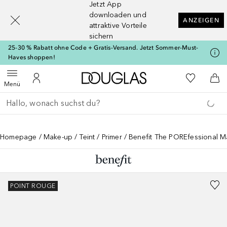
Jetzt App
[navigation.slideout.screenreader]
downloaden und
ANZEIGEN
attraktive Vorteile
sichern
25-30 % Rabatt ohne Code + Gratis-Versand. Jetzt Sommer-Must-
Haves shoppen!
Zur Douglas Startseite
Zu Meiner 
Menü öffnen
Zu Meinem Kundenkonto
Zum
Menü
Gehe zurück
Suche ausführen
Homepage
Make-up
Teint
Primer
Benefit The POREfessional M
POINT ROUGE