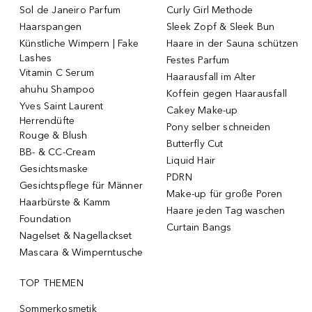
Sol de Janeiro Parfum
Curly Girl Methode
Haarspangen
Sleek Zopf & Sleek Bun
Künstliche Wimpern | Fake
Haare in der Sauna schützen
Lashes
Festes Parfum
Vitamin C Serum
Haarausfall im Alter
ahuhu Shampoo
Koffein gegen Haarausfall
Yves Saint Laurent
Cakey Make-up
Herrendüfte
Pony selber schneiden
Rouge & Blush
Butterfly Cut
BB- & CC-Cream
Liquid Hair
Gesichtsmaske
PDRN
Gesichtspflege für Männer
Make-up für große Poren
Haarbürste & Kamm
Haare jeden Tag waschen
Foundation
Curtain Bangs
Nagelset & Nagellackset
Mascara & Wimperntusche
TOP THEMEN
Sommerkosmetik