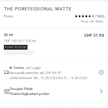
THE POREFESSIONAL
MATTE
Primer
4.7
(
42
)
Preise inkl. MwSt.
22 ml
CHF 31.90
CHF 145.00
 / 
100
ml
POINT ROUGE
Online
:
auf Lager
Versandkostenfrei ab
CHF 49.95
Lieferzeitraum: Mi., 12.08.2026 bis Fr., 14.08.2026
Douglas-Filiale
Filialverfügbarkeit prüfen
IN DEN WARENKORB