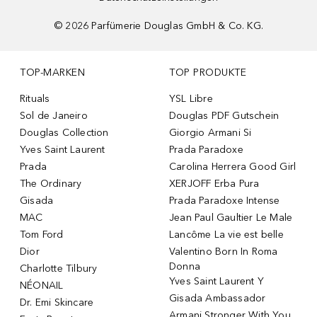
©
2026
Parfümerie Douglas GmbH & Co. KG.
TOP-MARKEN
TOP PRODUKTE
Rituals
YSL Libre
Sol de Janeiro
Douglas PDF Gutschein
Douglas Collection
Giorgio Armani Si
Yves Saint Laurent
Prada Paradoxe
Prada
Carolina Herrera Good Girl
The Ordinary
XERJOFF Erba Pura
Gisada
Prada Paradoxe Intense
MAC
Jean Paul Gaultier Le Male
Tom Ford
Lancôme La vie est belle
Dior
Valentino Born In Roma
Donna
Charlotte Tilbury
Yves Saint Laurent Y
NÉONAIL
Gisada Ambassador
Dr. Emi Skincare
Armani Stronger With You