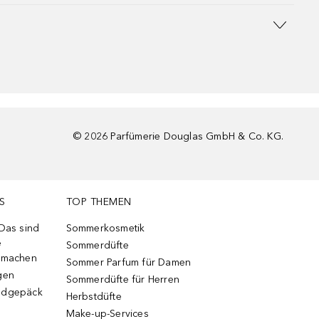
©
2026
Parfümerie Douglas GmbH & Co. KG.
S
TOP THEMEN
 Das sind
Sommerkosmetik
e
Sommerdüfte
r machen
Sommer Parfum für Damen
gen
Sommerdüfte für Herren
ndgepäck
Herbstdüfte
Make-up-Services