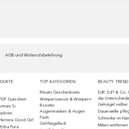
AGB und Widerrufsbelehrung
ODUKTE
TOP KATEGORIEN
BEAUTY TREND
Rituals Geschenksets
EdP, EdT & Co.:
die Unterschied
PDF Gutschein
Wimpernserum & Wimpern-
Gelnägel selbe
Booster
rmani Si
Augenmasken & Augen
Dauerwelle pfle
radoxe
Pads
Schminke im Ha
Herrera Good Girl
Gel-Nagellack
Milien entfernen
Erba Pura