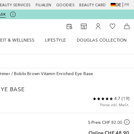
DE
FR
EAUTY SERVICES
FILIALEN
GOODIES
BEAUTY CARD
ASK
Zu Meiner 
Zum Storefinder
Zu Meinem Kunde
Zum
EIT & WELLNESS
LIFESTYLE
DOUGLAS COLLECTION
t & Wellness Menü öffnen
LIFESTYLE Menü öffnen
Douglas Collection Menü öf
Primer
Bobbi Brown Vitamin Enriched Eye Base
EYE BASE
4.7
(
19
)
Preise inkl. MwSt.
S-Preis
CHF 82.00
Online
CHF 48.90