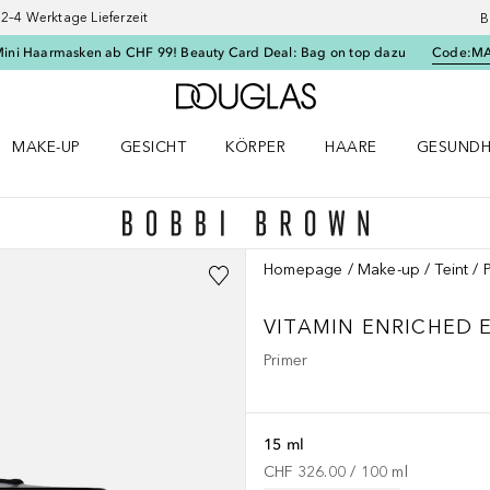
–4 Werktage Lieferzeit
B
Mini Haarmasken ab CHF 99! Beauty Card Deal: Bag on top dazu
Code:
M
Zur Douglas Startseite
MAKE-UP
GESICHT
KÖRPER
HAARE
GESUNDH
ü öffnen
Make-up Menü öffnen
Gesicht Menü öffnen
Körper Menü öffnen
Haare Menü öffnen
Gesundhei
Homepage
Make-up
Teint
VITAMIN ENRICHED
Primer
15 ml
CHF 326.00
 / 
100
ml