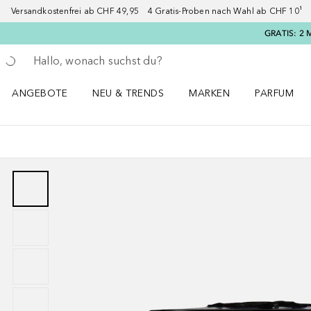
Versandkostenfrei ab CHF 49,95 4 Gratis-Proben nach Wahl ab CHF 10¹ 2
GRATIS: 2 
Gehe zurück
Suche ausführen
ANGEBOTE
NEU & TRENDS
MARKEN
PARFUM
ANGEBOTE Menü öffnen
NEU & TRENDS Menü öffnen
MARKEN Menü öffnen
Parfum Men