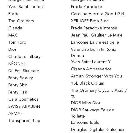
Yves Saint Laurent
Prada Paradoxe
Prada
Carolina Herrera Good Girl
The Ordinary
XERJOFF Erba Pura
Gisada
Prada Paradoxe Intense
MAC
Jean Paul Gaultier Le Male
Tom Ford
Lancôme La vie est belle
Dior
Valentino Born In Roma
Donna
Charlotte Tilbury
Yves Saint Laurent Y
NÉONAIL
Gisada Ambassador
Dr. Emi Skincare
Armani Stronger With You
Fenty Beauty
YSL Black Opium
Fenty Skin
The Ordinary Glycolic Acid 7
Fenty Hair
%
Caia Cosmetics
DIOR Miss Dior
SWISS ARABIAN
DIOR Sauvage Eau de
ARMAF
Toilette
Transparent Lab
Lancôme Idôle
Douglas Digitaler Gutschein