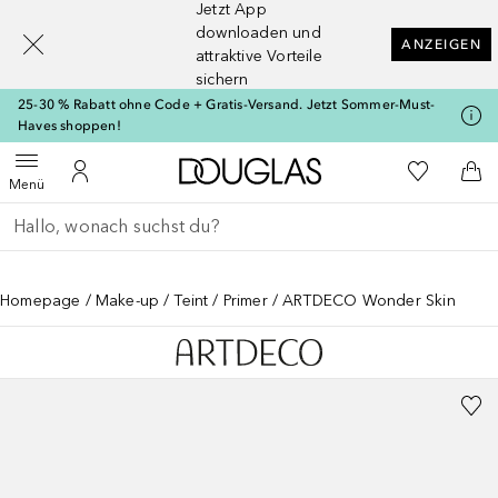
Jetzt App
[navigation.slideout.screenreader]
downloaden und
ANZEIGEN
attraktive Vorteile
sichern
25-30 % Rabatt ohne Code + Gratis-Versand. Jetzt Sommer-Must-
Haves shoppen!
Zur Douglas Startseite
Zu Meiner 
Menü öffnen
Zu Meinem Kundenkonto
Zum
Menü
Gehe zurück
Suche ausführen
Homepage
Make-up
Teint
Primer
ARTDECO Wonder Skin