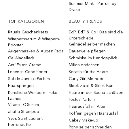
Summer Mink - Parfum by
Drake
TOP KATEGORIEN
BEAUTY TRENDS
Rituals Geschenksets
EdP, EdT & Co.: Das sind die
Unterschiede
Wimpernserum & Wimpern-
Gelnägel selber machen
Booster
Augenmasken & Augen Pads
Dauerwelle pflegen
Gel-Nagellack
Schminke im Handgepäck
Anti-Falten Creme
Milien entfernen
Leave-in Conditioner
Keratin für die Haare
Sol de Janeiro Parfum
Curly Girl Methode
Haarspangen
Sleek Zopf & Sleek Bun
Künstliche Wimpern | Fake
Haare in der Sauna schützen
Lashes
Festes Parfum
Vitamin C Serum
Haarausfall im Alter
ahuhu Shampoo
Koffein gegen Haarausfall
Yves Saint Laurent
Cakey Make-up
Herrendüfte
Pony selber schneiden