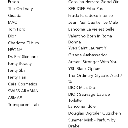
Prada
Carolina Herrera Good Girl
The Ordinary
XERJOFF Erba Pura
Gisada
Prada Paradoxe Intense
MAC
Jean Paul Gaultier Le Male
Tom Ford
Lancôme La vie est belle
Dior
Valentino Born In Roma
Donna
Charlotte Tilbury
Yves Saint Laurent Y
NÉONAIL
Gisada Ambassador
Dr. Emi Skincare
Armani Stronger With You
Fenty Beauty
YSL Black Opium
Fenty Skin
The Ordinary Glycolic Acid 7
Fenty Hair
%
Caia Cosmetics
DIOR Miss Dior
SWISS ARABIAN
DIOR Sauvage Eau de
ARMAF
Toilette
Transparent Lab
Lancôme Idôle
Douglas Digitaler Gutschein
Summer Mink - Parfum by
Drake