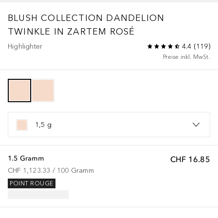
BLUSH COLLECTION
DANDELION
TWINKLE IN ZARTEM ROSÉ
Highlighter
4.4
(
119
)
Preise inkl. MwSt.
1,5 g
1.5 Gramm
CHF 16.85
CHF 1,123.33
 / 
100
Gramm
POINT ROUGE