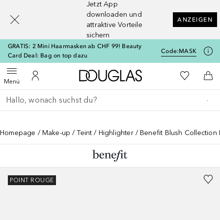
Jetzt App
[navigation.slideout.screenreader]
downloaden und
ANZEIGEN
attraktive Vorteile
sichern
GRATIS: 2 Mini Haarmasken ab CHF 99! Beauty
Code:
MASK
Card Deal: Bag on top dazu
Zur Douglas Startseite
Zu Meiner 
Menü öffnen
Zu Meinem Kundenkonto
Zum
Menü
Gehe zurück
Suche ausführen
Homepage
Make-up
Teint
Highlighter
Benefit Blush Collection
POINT ROUGE