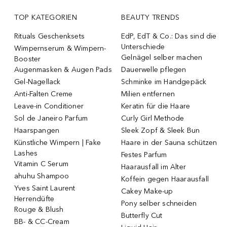
TOP KATEGORIEN
BEAUTY TRENDS
Rituals Geschenksets
EdP, EdT & Co.: Das sind die
Unterschiede
Wimpernserum & Wimpern-
Gelnägel selber machen
Booster
Augenmasken & Augen Pads
Dauerwelle pflegen
Gel-Nagellack
Schminke im Handgepäck
Anti-Falten Creme
Milien entfernen
Leave-in Conditioner
Keratin für die Haare
Sol de Janeiro Parfum
Curly Girl Methode
Haarspangen
Sleek Zopf & Sleek Bun
Künstliche Wimpern | Fake
Haare in der Sauna schützen
Lashes
Festes Parfum
Vitamin C Serum
Haarausfall im Alter
ahuhu Shampoo
Koffein gegen Haarausfall
Yves Saint Laurent
Cakey Make-up
Herrendüfte
Pony selber schneiden
Rouge & Blush
Butterfly Cut
BB- & CC-Cream