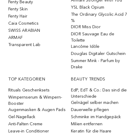
Armani Stronger With You
Fenty Beauty
YSL Black Opium
Fenty Skin
The Ordinary Glycolic Acid 7
Fenty Hair
%
Caia Cosmetics
DIOR Miss Dior
SWISS ARABIAN
DIOR Sauvage Eau de
ARMAF
Toilette
Transparent Lab
Lancôme Idôle
Douglas Digitaler Gutschein
Summer Mink - Parfum by
Drake
TOP KATEGORIEN
BEAUTY TRENDS
Rituals Geschenksets
EdP, EdT & Co.: Das sind die
Unterschiede
Wimpernserum & Wimpern-
Gelnägel selber machen
Booster
Augenmasken & Augen Pads
Dauerwelle pflegen
Gel-Nagellack
Schminke im Handgepäck
Anti-Falten Creme
Milien entfernen
Leave-in Conditioner
Keratin für die Haare