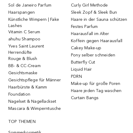
Sol de Janeiro Parfum
Curly Girl Methode
Haarspangen
Sleek Zopf & Sleek Bun
Künstliche Wimpern | Fake
Haare in der Sauna schützen
Lashes
Festes Parfum
Vitamin C Serum
Haarausfall im Alter
ahuhu Shampoo
Koffein gegen Haarausfall
Yves Saint Laurent
Cakey Make-up
Herrendüfte
Pony selber schneiden
Rouge & Blush
Butterfly Cut
BB- & CC-Cream
Liquid Hair
Gesichtsmaske
PDRN
Gesichtspflege für Männer
Make-up für große Poren
Haarbürste & Kamm
Haare jeden Tag waschen
Foundation
Curtain Bangs
Nagelset & Nagellackset
Mascara & Wimperntusche
TOP THEMEN
Sommerkosmetik