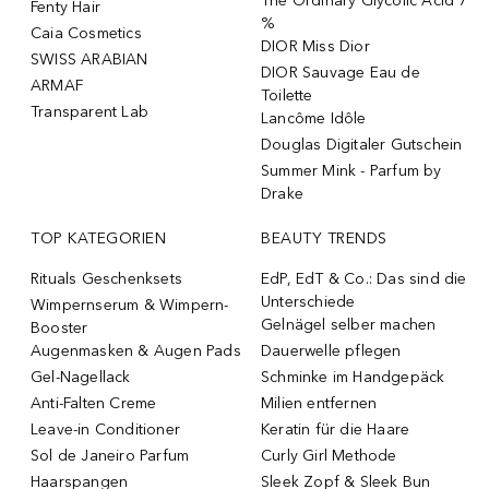
The Ordinary Glycolic Acid 7
Fenty Hair
%
Caia Cosmetics
DIOR Miss Dior
SWISS ARABIAN
DIOR Sauvage Eau de
ARMAF
Toilette
Transparent Lab
Lancôme Idôle
Douglas Digitaler Gutschein
Summer Mink - Parfum by
Drake
TOP KATEGORIEN
BEAUTY TRENDS
Rituals Geschenksets
EdP, EdT & Co.: Das sind die
Unterschiede
Wimpernserum & Wimpern-
Gelnägel selber machen
Booster
Augenmasken & Augen Pads
Dauerwelle pflegen
Gel-Nagellack
Schminke im Handgepäck
Anti-Falten Creme
Milien entfernen
Leave-in Conditioner
Keratin für die Haare
Sol de Janeiro Parfum
Curly Girl Methode
Haarspangen
Sleek Zopf & Sleek Bun