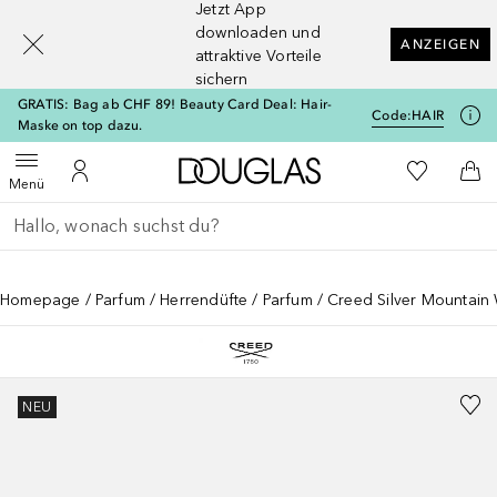
Jetzt App
[navigation.slideout.screenreader]
downloaden und
ANZEIGEN
attraktive Vorteile
sichern
GRATIS: Bag ab CHF 89! Beauty Card Deal: Hair-
Code:
HAIR
Maske on top dazu.
Zur Douglas Startseite
Zu Meiner 
Menü öffnen
Zu Meinem Kundenkonto
Zum
Menü
Gehe zurück
Suche ausführen
Homepage
Parfum
Herrendüfte
Parfum
Creed Silver Mountain
NEU