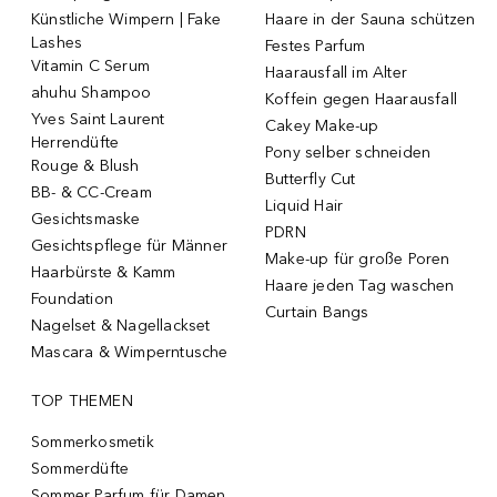
Künstliche Wimpern | Fake
Haare in der Sauna schützen
Lashes
Festes Parfum
Vitamin C Serum
Haarausfall im Alter
ahuhu Shampoo
Koffein gegen Haarausfall
Yves Saint Laurent
Cakey Make-up
Herrendüfte
Pony selber schneiden
Rouge & Blush
Butterfly Cut
BB- & CC-Cream
Liquid Hair
Gesichtsmaske
PDRN
Gesichtspflege für Männer
Make-up für große Poren
Haarbürste & Kamm
Haare jeden Tag waschen
Foundation
Curtain Bangs
Nagelset & Nagellackset
Mascara & Wimperntusche
TOP THEMEN
Sommerkosmetik
Sommerdüfte
Sommer Parfum für Damen