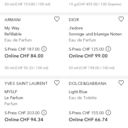
50
ml
 (
CHF 159.80
 / 
100
ml
)
10
g
 (
CHF 459.00
 / 
100
Gramm
)
ARMANI
DIOR
My Way
J’adore
Refillable
Sonnige und blumige Noten
Eau de Parfum
Eau de Parfum
S-Preis
CHF 187.00
S-Preis
CHF 125.00
Online
CHF 84.00
Online
CHF 99.00
90
ml
 (
CHF 93.33
 / 
100
ml
)
50
ml
 (
CHF 198.00
 / 
100
ml
)
YVES SAINT LAURENT
DOLCE&GABBANA
MYSLF
Light Blue
Le Parfum
Eau de Toilette
Parfum
S-Preis
CHF 203.00
S-Preis
CHF 155.00
Online
CHF 94.34
Online
CHF 66.74