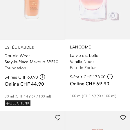
LANCÔME
ESTÉE LAUDER
La vie est belle
Double Wear
Vanille Nude
Stay-In-Place Makeup SPF10
Eau de Parfum
Foundation
S-Preis
CHF 173.00
S-Preis
CHF 63.90
Online
CHF 69.90
Online
CHF 44.90
100
ml
 (
CHF 69.90
 / 
100
ml
)
30
ml
 (
CHF 149.67
 / 
100
ml
)
GESCHENK
+
12