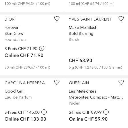
100
ml
 (
CHF 94.34
 / 
100
ml
)
100
ml
 (
CHF 66.74
 / 
100
ml
)
+
42
+
12
DIOR
YVES SAINT LAURENT
Forever
Make Me Blush
Skin Glow
Bold Blurring
Foundation
Blush
S-Preis
CHF 71.90
Online
CHF 71.90
CHF 63.90
30
ml
 (
CHF 239.67
 / 
100
ml
)
5
g
 (
CHF 1,278.00
 / 
100
Gramm
)
+
1
CAROLINA HERRERA
GUERLAIN
Good Girl
Les Météorites
Eau de Parfum
Météorites Compact - Mattierend und Fixierend
Puder
S-Preis
CHF 145.00
S-Preis
CHF 89.99
Online
CHF 103.00
Online
CHF 59.90