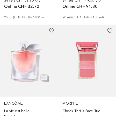
S-Preis
CHF 32.90
S-Preis
CHF 149.00
Online
CHF 32.72
Online
CHF 91.30
25
ml
 (
CHF 130.88
 / 
100
ml
)
90
ml
 (
CHF 101.44
 / 
100
ml
)
+
7
LANCÔME
MORPHE
La vie est belle
Cheek Thrills Face Trio