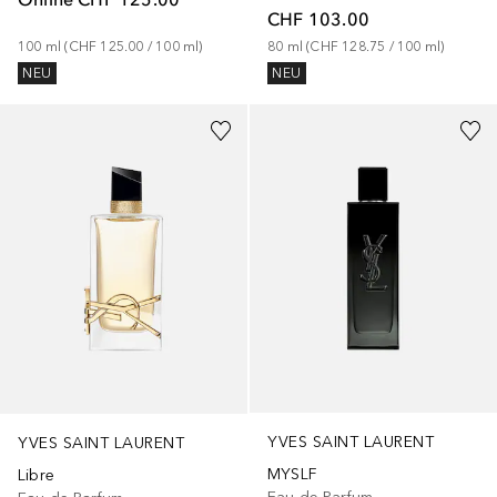
CHF 103.00
100
ml
 (
CHF 125.00
 / 
100
ml
)
80
ml
 (
CHF 128.75
 / 
100
ml
)
NEU
NEU
YVES SAINT LAURENT
YVES SAINT LAURENT
MYSLF
Libre