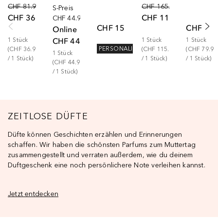
CHF 81.90
CHF 165.00
S-Preis
CHF 36.90
CHF 115.00
CHF 44.90
CHF 15.00
CHF 79.
Online
CHF 44.90
1
Stück
1
Stück
1
Stück
PERSONALISIERT
(
CHF 36.90
(
CHF 115.00
(
CHF 79.90
1
Stück
/ 
1
Stück
)
/ 
1
Stück
)
/ 
1
Stück
)
(
CHF 44.90
/ 
1
Stück
)
ZEITLOSE DÜFTE
Düfte können Geschichten erzählen und Erinnerungen
schaffen. Wir haben die schönsten Parfums zum Muttertag
zusammengestellt und verraten außerdem, wie du deinem
Duftgeschenk eine noch persönlichere Note verleihen kannst.
Jetzt entdecken