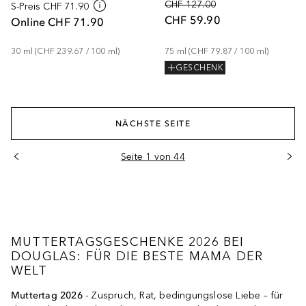
CHF 127.00
S-Preis
CHF 71.90
CHF 59.90
Online
CHF 71.90
30
ml
 (
CHF 239.67
 / 
100
ml
)
75
ml
 (
CHF 79.87
 / 
100
ml
)
GESCHENK
NÄCHSTE SEITE
Seite 1 von 44
MUTTERTAGSGESCHENKE 2026 BEI
DOUGLAS: FÜR DIE BESTE MAMA DER
WELT
Muttertag 2026
- Zuspruch, Rat, bedingungslose Liebe – für