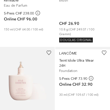
Refillable
Blush
Eau de Parfum
S-Preis
CHF 238.00
Online
CHF 96.00
CHF 26.90
150
ml
 (
CHF 64.00
 / 
100
ml
)
10.8
g
 (
CHF 249.07
 / 
100
Gramm
)
DOUGLAS ORIGINAL
+
21
+
41
LANCÔME
Teint Idole Ultra Wear
24H
Foundation
S-Preis
CHF 73.90
Online
CHF 32.90
30
ml
 (
CHF 109.67
 / 
100
ml
)