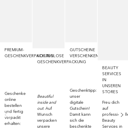
PREMIUM-
GUTSCHEINE
GESCHENKVERPACKUNG
KOSTENLOSE
VERSCHENKEN
GESCHENKVERPACKUNG
BEAUTY
SERVICES
IN
UNSEREN
Geschenktipp:
STORES
Geschenke
Beautiful
unser
online
inside and
digitale
Freu dich
bestellen
out
: Auf
Gutschein!
auf
und fertig
Wunsch
Damit kann
professionell
verpackt
verpacken
sich die
Beauty
erhalten:
unsere
beschenkte
Services in