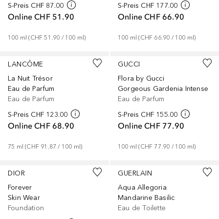
S-Preis
CHF 87.00
S-Preis
CHF 177.00
Online
CHF 51.90
Online
CHF 66.90
100
ml
 (
CHF 51.90
 / 
100
ml
)
100
ml
 (
CHF 66.90
 / 
100
ml
)
LANCÔME
GUCCI
La Nuit Trésor
Flora by Gucci
Eau de Parfum
Gorgeous Gardenia Intense
Eau de Parfum
Eau de Parfum
S-Preis
CHF 123.00
S-Preis
CHF 155.00
Online
CHF 68.90
Online
CHF 77.90
75
ml
 (
CHF 91.87
 / 
100
ml
)
100
ml
 (
CHF 77.90
 / 
100
ml
)
+
42
DIOR
GUERLAIN
Forever
Aqua Allegoria
Skin Wear
Mandarine Basilic
Foundation
Eau de Toilette