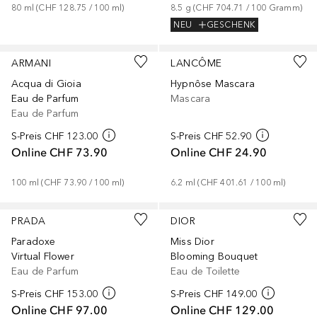
80
ml
 (
CHF 128.75
 / 
100
ml
)
8.5
g
 (
CHF 704.71
 / 
100
Gramm
)
NEU
GESCHENK
ARMANI
LANCÔME
Acqua di Gioia
Hypnôse Mascara
Eau de Parfum
Mascara
Eau de Parfum
S-Preis
CHF 123.00
S-Preis
CHF 52.90
Online
CHF 73.90
Online
CHF 24.90
100
ml
 (
CHF 73.90
 / 
100
ml
)
6.2
ml
 (
CHF 401.61
 / 
100
ml
)
PRADA
DIOR
Paradoxe
Miss Dior
Virtual Flower
Blooming Bouquet
Eau de Parfum
Eau de Toilette
S-Preis
CHF 153.00
S-Preis
CHF 149.00
Online
CHF 97.00
Online
CHF 129.00