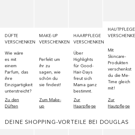
HAUTPFLEGE
DÜFTE
MAKE-UP
HAARPFLEGE
VERSCHENK
VERSCHENKEN
VERSCHENKEN
VERSCHENKEN
Mit
Wie wäre
Über
Skincare-
es mit
Perfekt um
Highlights
Produkten
einem
ihr zu
für Good-
verschenkst
Parfum, das
sagen, wie
Hair-Days
du die Me-
ihre
schön du
freut sich
Time gleich
Einzigartigkeit
sie findest!
Mama ganz
mit!
unterstreicht?
bestimmt.
Zu den
Zum Make-
Zur
Zur
Düften
up
Haarpflege
Hautpflege
DEINE SHOPPING-VORTEILE BEI DOUGLAS
Überspringen