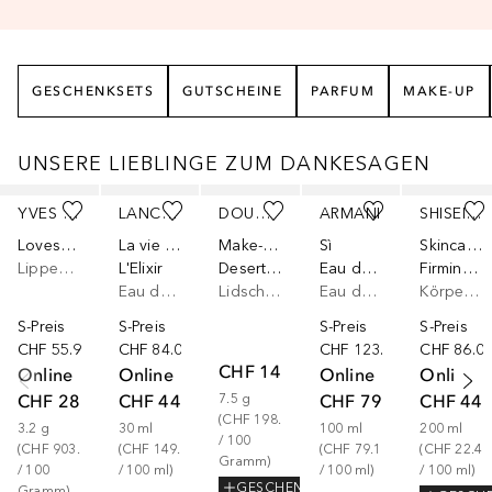
GESCHENKSETS
GUTSCHEINE
PARFUM
MAKE-UP
UNSERE LIEBLINGE ZUM DANKESAGEN
Überspringen
YVES SAINT LAURENT
LANCÔME
DOUGLAS COLLECTION
ARMANI
SHISEIDO
Loveshine
La vie est belle
Make-Up
Sì
Skincare & Suncare
Lippenstift
L'Elixir
Desert Nudes Mini Eyeshadow Palette
Eau de Parfum – Nachfüllbares Parfüm
Firming Body Cream
Eau de Parfum
Lidschatten
Eau de Parfum
Körpercreme
S-Preis
S-Preis
S-Preis
S-Preis
CHF 55.90
CHF 84.00
CHF 123.00
CHF 86.0
CHF 14.90
Online
Online
Online
Online
CHF 28.90
CHF 44.90
CHF 79.13
CHF 44.
7.5
g
(
CHF 198.67
3.2
g
30
ml
100
ml
200
ml
/ 
100
(
CHF 903.13
(
CHF 149.67
(
CHF 79.13
(
CHF 22.40
Gramm
)
/ 
100
/ 
100
ml
)
/ 
100
ml
)
/ 
100
ml
)
GESCHENK
Gramm
)