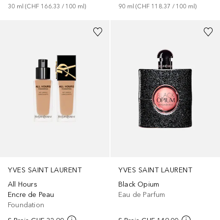
30
ml
 (
CHF 166.33
 / 
100
ml
)
90
ml
 (
CHF 118.37
 / 
100
ml
)
+
25
YVES SAINT LAURENT
YVES SAINT LAURENT
All Hours
Black Opium
Encre de Peau
Eau de Parfum
Foundation