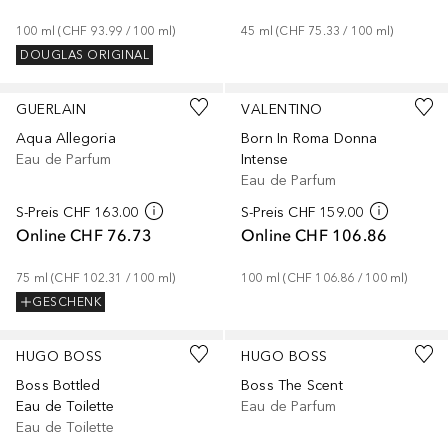
100
ml
 (
CHF 93.99
 / 
100
ml
)
45
ml
 (
CHF 75.33
 / 
100
ml
)
DOUGLAS ORIGINAL
GUERLAIN
VALENTINO
Aqua Allegoria
Born In Roma Donna
Eau de Parfum
Intense
Eau de Parfum
S-Preis
CHF 163.00
S-Preis
CHF 159.00
Online
CHF 76.73
Online
CHF 106.86
75
ml
 (
CHF 102.31
 / 
100
ml
)
100
ml
 (
CHF 106.86
 / 
100
ml
)
GESCHENK
HUGO BOSS
HUGO BOSS
Boss Bottled
Boss The Scent
Eau de Toilette
Eau de Parfum
Eau de Toilette