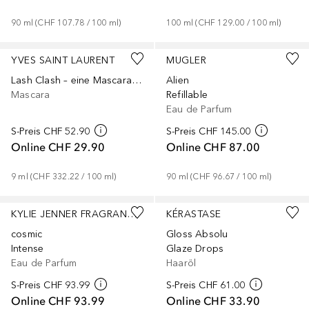
90
ml
 (
CHF 107.78
 / 
100
ml
)
100
ml
 (
CHF 129.00
 / 
100
ml
)
+
1
YVES SAINT LAURENT
MUGLER
Lash Clash – eine Mascara, die den Wimpern extremes Volumen verleiht
Alien
Mascara
Refillable
Eau de Parfum
S-Preis
CHF 52.90
S-Preis
CHF 145.00
Online
CHF 29.90
Online
CHF 87.00
9
ml
 (
CHF 332.22
 / 
100
ml
)
90
ml
 (
CHF 96.67
 / 
100
ml
)
KYLIE JENNER FRAGRANCES
KÉRASTASE
cosmic
Gloss Absolu
Intense
Glaze Drops
Eau de Parfum
Haaröl
S-Preis
CHF 93.99
S-Preis
CHF 61.00
Online
CHF 93.99
Online
CHF 33.90