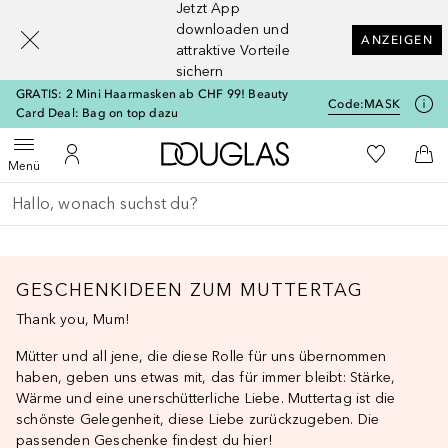
Jetzt App
[navigation.slideout.screenreader]
downloaden und
ANZEIGEN
attraktive Vorteile
sichern
GRATIS: 2 Mini Haarmasken ab CHF 99! Beauty
Code:
MASK
Card Deal: Bag on top dazu
Zur Douglas Startseite
Zu Meiner 
Menü öffnen
Zu Meinem Kundenkonto
Zum
Menü
Gehe zurück
Suche ausführen
GESCHENKIDEEN ZUM MUTTERTAG
Thank you, Mum!
Mütter und all jene, die diese Rolle für uns übernommen
haben, geben uns etwas mit, das für immer bleibt: Stärke,
Wärme und eine unerschütterliche Liebe. Muttertag ist die
schönste Gelegenheit, diese Liebe zurückzugeben. Die
passenden Geschenke findest du hier!