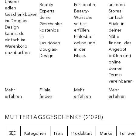
Unsere
Beauty
Person ihre
unseren
edlen
Experts
Beauty-
Stores!
Geschenkboxen
deine
Wünsche
Einfach
im Douglas-
Geschenke
selbst
Filiale in
Design
kostenlos
erfüllen.
deiner
kannst du
im
Einlösbar
Nähe
einfach im
luxuriösen
online und
finden, das
Warenkorb
Douglas-
in der
Angebot
dazubuchen.
Design.
Filiale.
prüfen und
online
deinen
Termin
vereinbaren.
Mehr
Filiale
Mehr
Mehr
erfahren
finden
erfahren
erfahren
MUTTERTAGSGESCHENKE
2098
ERGEBNISS
MUTTERTAGSGESCHENKE
(
2'098
)
Filter
Kategorien
Preis
Produktart
Marke
Für wen