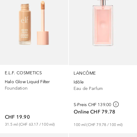
E.L.F. COSMETICS
LANCÔME
Halo Glow Liquid Filter
Idôle
Foundation
Eau de Parfum
S-Preis
CHF 139.00
Online
CHF 79.78
CHF 19.90
31.5
ml
 (
CHF 63.17
 / 
100
ml
)
100
ml
 (
CHF 79.78
 / 
100
ml
)
+
45