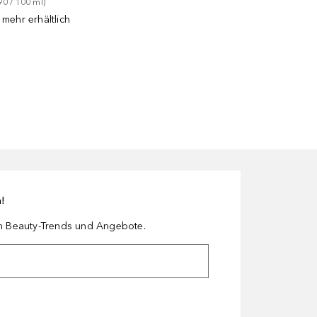
90
 / 
100
ml
)
 mehr erhältlich
n!
en Beauty-Trends und Angebote.