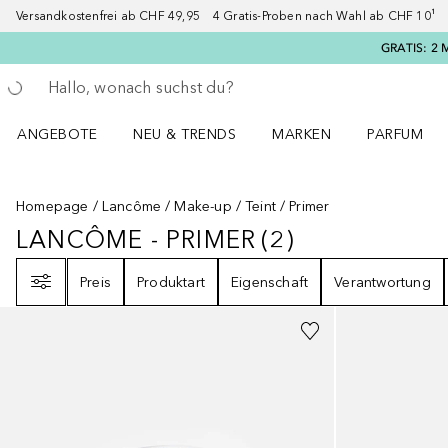
Versandkostenfrei ab CHF 49,95 4 Gratis-Proben nach Wahl ab CHF 10¹ 2
GRATIS: 2 
Gehe zurück
Suche ausführen
ANGEBOTE
NEU & TRENDS
MARKEN
PARFUM
ANGEBOTE Menü öffnen
NEU & TRENDS Menü öffnen
MARKEN Menü öffnen
Parfum Men
Homepage
Lancôme
Make-up
Teint
Primer
LANCÔME - PRIMER
(
2
)
LANCÔME - PRIMER
2
ERGEBNISSE
Filter
Preis
Produktart
Eigenschaft
Verantwortung