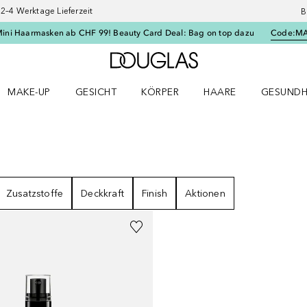
–4 Werktage Lieferzeit
B
Mini Haarmasken ab CHF 99! Beauty Card Deal: Bag on top dazu
Code:
M
Zur Douglas Startseite
MAKE-UP
GESICHT
KÖRPER
HAARE
GESUNDH
ü öffnen
Make-up Menü öffnen
Gesicht Menü öffnen
Körper Menü öffnen
Haare Menü öffnen
Gesundhei
Zusatzstoffe
Deckkraft
Finish
Aktionen