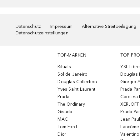
Datenschutz
Impressum
Alternative Streitbeilegung
Datenschutzeinstellungen
TOP-MARKEN
TOP PR
Rituals
YSL Libre
Sol de Janeiro
Douglas 
Douglas Collection
Giorgio A
Yves Saint Laurent
Prada Pa
Prada
Carolina 
The Ordinary
XERJOFF 
Gisada
Prada Pa
MAC
Jean Paul
Tom Ford
Lancôme L
Dior
Valentin