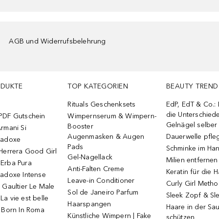
AGB und Widerrufsbelehrung
ODUKTE
TOP KATEGORIEN
BEAUTY TREND
Rituals Geschenksets
EdP, EdT & Co.:
die Unterschied
PDF Gutschein
Wimpernserum & Wimpern-
Gelnägel selbe
Booster
rmani Si
Augenmasken & Augen
Dauerwelle pfle
radoxe
Pads
Schminke im Ha
Herrera Good Girl
Gel-Nagellack
Milien entfernen
Erba Pura
Anti-Falten Creme
Keratin für die 
radoxe Intense
Leave-in Conditioner
Curly Girl Meth
 Gaultier Le Male
Sol de Janeiro Parfum
Sleek Zopf & Sl
a vie est belle
Haarspangen
Haare in der Sa
o Born In Roma
Künstliche Wimpern | Fake
schützen