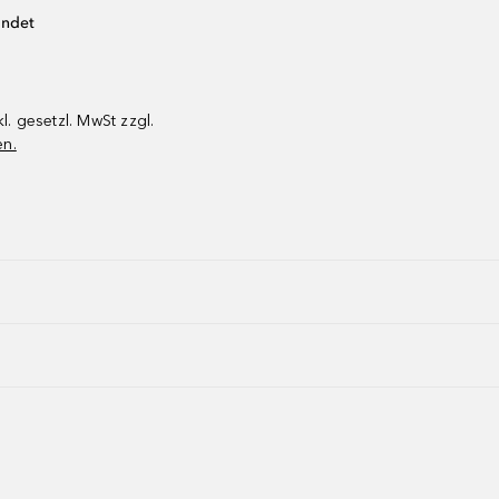
endet
kl. gesetzl. MwSt zzgl.
en.