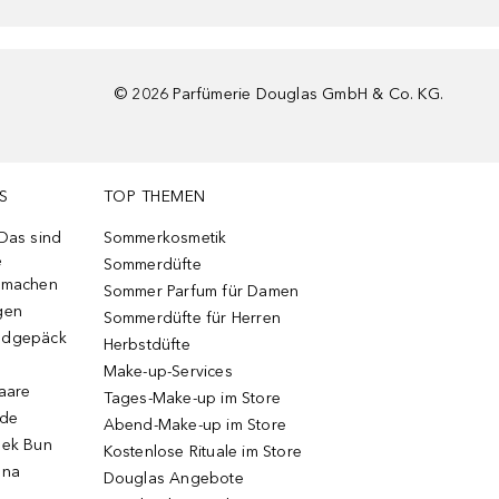
©
2026
Parfümerie Douglas GmbH & Co. KG.
S
TOP THEMEN
 Das sind
Sommerkosmetik
e
Sommerdüfte
r machen
Sommer Parfum für Damen
gen
Sommerdüfte für Herren
ndgepäck
Herbstdüfte
Make-up-Services
Haare
Tages-Make-up im Store
ode
Abend-Make-up im Store
eek Bun
Kostenlose Rituale im Store
una
Douglas Angebote