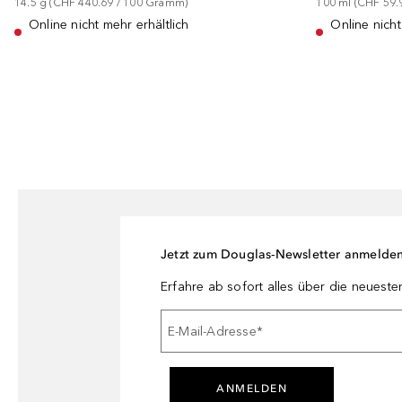
14.5
g
 (
CHF 440.69
 / 
100
Gramm
)
100
ml
 (
CHF 59.
Online nicht mehr erhältlich
Online nicht
Jetzt zum Douglas-Newsletter anmelde
Erfahre ab sofort alles über die neuest
E-Mail-Adresse
*
ANMELDEN