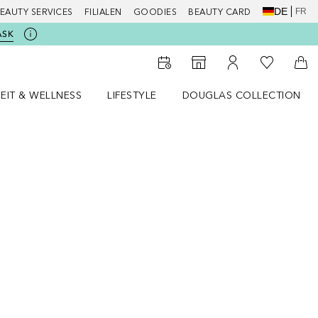
DE
FR
EAUTY SERVICES
FILIALEN
GOODIES
BEAUTY CARD
ASK
Zu Meiner 
Zum Storefinder
Zu Meinem Kunde
Zum
EIT & WELLNESS
LIFESTYLE
DOUGLAS COLLECTION
t & Wellness Menü öffnen
LIFESTYLE Menü öffnen
Douglas Collection Menü öf