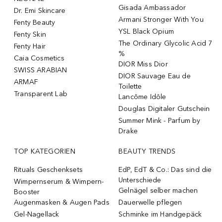
Gisada Ambassador
Dr. Emi Skincare
Armani Stronger With You
Fenty Beauty
YSL Black Opium
Fenty Skin
The Ordinary Glycolic Acid 7
Fenty Hair
%
Caia Cosmetics
DIOR Miss Dior
SWISS ARABIAN
DIOR Sauvage Eau de
ARMAF
Toilette
Transparent Lab
Lancôme Idôle
Douglas Digitaler Gutschein
Summer Mink - Parfum by
Drake
TOP KATEGORIEN
BEAUTY TRENDS
Rituals Geschenksets
EdP, EdT & Co.: Das sind die
Unterschiede
Wimpernserum & Wimpern-
Gelnägel selber machen
Booster
Augenmasken & Augen Pads
Dauerwelle pflegen
Gel-Nagellack
Schminke im Handgepäck