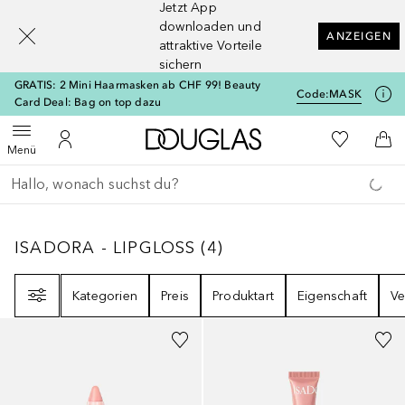
Jetzt App
[navigation.slideout.screenreader]
downloaden und
ANZEIGEN
attraktive Vorteile
sichern
GRATIS: 2 Mini Haarmasken ab CHF 99! Beauty
Code:
MASK
Card Deal: Bag on top dazu
Zur Douglas Startseite
Zu Meiner 
Menü öffnen
Zu Meinem Kundenkonto
Zum
Menü
Gehe zurück
Suche ausführen
ISADORA - LIPGLOSS
4
ERGEBNISSE
ISADORA - LIPGLOSS
(
4
)
Filter
Kategorien
Preis
Produktart
Eigenschaft
Ve
+
6
+
1