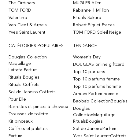
The Ordinary
MUGLER Alien
TOM FORD
Rabanne 1 Million
Valentino
Rituals Sakura
Van Cleef & Arpels
Robert Piguet Fracas
Yves Saint Laurent
TOM FORD Soleil Neige
CATÉGORIES POPULAIRES
TENDANCE
Douglas Collection
Women's Day
Maquillage
DOUGLAS online giftcard
Lattafa Parfum
Top 10 parfums
Rituals Bougies
Top 10 parfums femme
Rituals Coffrets
Top 10 parfums homme
Sol de Janeiro Coffrets
Armani Parfum homme
Pour Elle
Baobab CollectionBougies
Barrettes et pinces à cheveux
Douglas
Trousses de toilette
CollectionMaquillage
Kit pinceaux
RitualsBougies
Coffrets et palettes
Sol de JaneiroParfum
Parfum
Yves Saint LaurentCoffrets