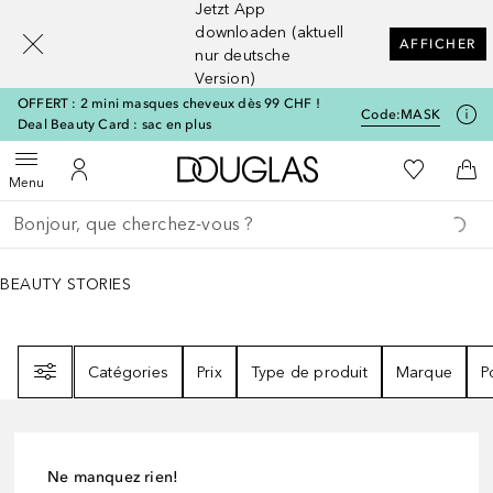
Jetzt App
[navigation.slideout.screenreader]
downloaden (aktuell
AFFICHER
nur deutsche
Version)
OFFERT : 2 mini masques cheveux dès 99 CHF !
Code:
MASK
Deal Beauty Card : sac en plus
Vers l'accueil Douglas
Vers Ma Li
Ouvrir le menu
Vers Mon Compte
Vers
Menu
Retourner
Exécuter la recherche
BEAUTY STORIES
Filtre
Catégories
Prix
Type de produit
Marque
P
Ne manquez rien!