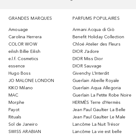
GRANDES MARQUES
PARFUMS POPULAIRES
Amouage
Armani Acqua di Giò
Carolina Herrera
Benefit Holiday Collection
COLOR WOW
Chloé Atelier des Fleurs
eilish Billie Eilish
DIOR J’adore
e.l.f. Cosmetics
DIOR Miss Dior
essence
DIOR Sauvage
Hugo Boss
Givenchy L’Interdit
JO MALONE LONDON
Guerlain Abeille Royale
KIKO Milano
Guerlain Aqua Allegoria
MAC
Guerlain La Petite Robe Noire
Morphe
HERMÈS Terre d’Hermès
Payot
Jean Paul Gaultier La Belle
Rituals
Jean Paul Gaultier Le Male
Sol de Janeiro
Lancôme La Nuit Trésor
SWISS ARABIAN
Lancôme La vie est belle