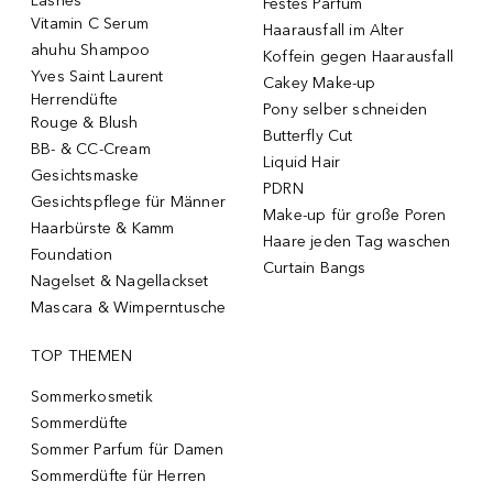
Lashes
Festes Parfum
Vitamin C Serum
Haarausfall im Alter
ahuhu Shampoo
Koffein gegen Haarausfall
Yves Saint Laurent
Cakey Make-up
Herrendüfte
Pony selber schneiden
Rouge & Blush
Butterfly Cut
BB- & CC-Cream
Liquid Hair
Gesichtsmaske
PDRN
Gesichtspflege für Männer
Make-up für große Poren
Haarbürste & Kamm
Haare jeden Tag waschen
Foundation
Curtain Bangs
Nagelset & Nagellackset
Mascara & Wimperntusche
TOP THEMEN
Sommerkosmetik
Sommerdüfte
Sommer Parfum für Damen
Sommerdüfte für Herren