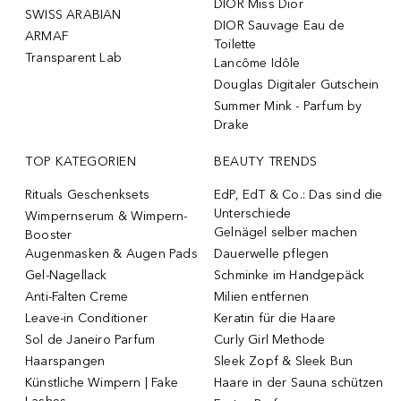
DIOR Miss Dior
SWISS ARABIAN
DIOR Sauvage Eau de
ARMAF
Toilette
Transparent Lab
Lancôme Idôle
Douglas Digitaler Gutschein
Summer Mink - Parfum by
Drake
TOP KATEGORIEN
BEAUTY TRENDS
Rituals Geschenksets
EdP, EdT & Co.: Das sind die
Unterschiede
Wimpernserum & Wimpern-
Gelnägel selber machen
Booster
Augenmasken & Augen Pads
Dauerwelle pflegen
Gel-Nagellack
Schminke im Handgepäck
Anti-Falten Creme
Milien entfernen
Leave-in Conditioner
Keratin für die Haare
Sol de Janeiro Parfum
Curly Girl Methode
Haarspangen
Sleek Zopf & Sleek Bun
Künstliche Wimpern | Fake
Haare in der Sauna schützen