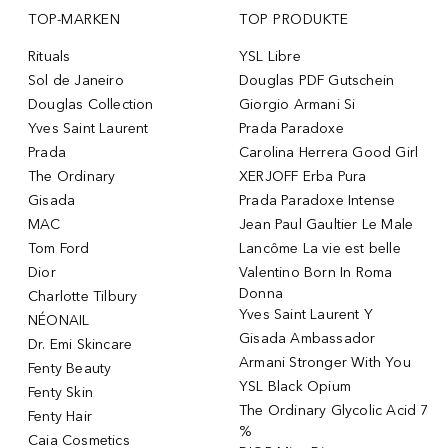
TOP-MARKEN
TOP PRODUKTE
Rituals
YSL Libre
Sol de Janeiro
Douglas PDF Gutschein
Douglas Collection
Giorgio Armani Si
Yves Saint Laurent
Prada Paradoxe
Prada
Carolina Herrera Good Girl
The Ordinary
XERJOFF Erba Pura
Gisada
Prada Paradoxe Intense
MAC
Jean Paul Gaultier Le Male
Tom Ford
Lancôme La vie est belle
Dior
Valentino Born In Roma
Donna
Charlotte Tilbury
Yves Saint Laurent Y
NÉONAIL
Gisada Ambassador
Dr. Emi Skincare
Armani Stronger With You
Fenty Beauty
YSL Black Opium
Fenty Skin
The Ordinary Glycolic Acid 7
Fenty Hair
%
Caia Cosmetics