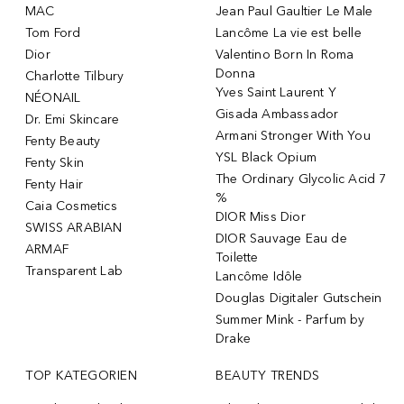
MAC
Jean Paul Gaultier Le Male
Tom Ford
Lancôme La vie est belle
Dior
Valentino Born In Roma
Donna
Charlotte Tilbury
Yves Saint Laurent Y
NÉONAIL
Gisada Ambassador
Dr. Emi Skincare
Armani Stronger With You
Fenty Beauty
YSL Black Opium
Fenty Skin
The Ordinary Glycolic Acid 7
Fenty Hair
%
Caia Cosmetics
DIOR Miss Dior
SWISS ARABIAN
DIOR Sauvage Eau de
ARMAF
Toilette
Transparent Lab
Lancôme Idôle
Douglas Digitaler Gutschein
Summer Mink - Parfum by
Drake
TOP KATEGORIEN
BEAUTY TRENDS