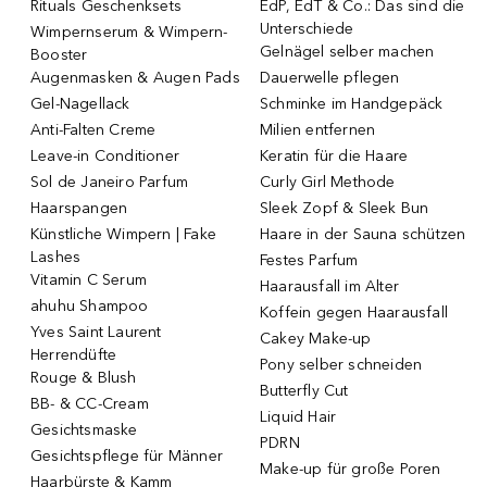
Rituals Geschenksets
EdP, EdT & Co.: Das sind die
Unterschiede
Wimpernserum & Wimpern-
Gelnägel selber machen
Booster
Augenmasken & Augen Pads
Dauerwelle pflegen
Gel-Nagellack
Schminke im Handgepäck
Anti-Falten Creme
Milien entfernen
Leave-in Conditioner
Keratin für die Haare
Sol de Janeiro Parfum
Curly Girl Methode
Haarspangen
Sleek Zopf & Sleek Bun
Künstliche Wimpern | Fake
Haare in der Sauna schützen
Lashes
Festes Parfum
Vitamin C Serum
Haarausfall im Alter
ahuhu Shampoo
Koffein gegen Haarausfall
Yves Saint Laurent
Cakey Make-up
Herrendüfte
Pony selber schneiden
Rouge & Blush
Butterfly Cut
BB- & CC-Cream
Liquid Hair
Gesichtsmaske
PDRN
Gesichtspflege für Männer
Make-up für große Poren
Haarbürste & Kamm