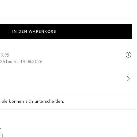
IN DEN WARENKORB
49.95
26 bis Fr., 14.08.2026
liale können sich unterscheiden.
r
ft