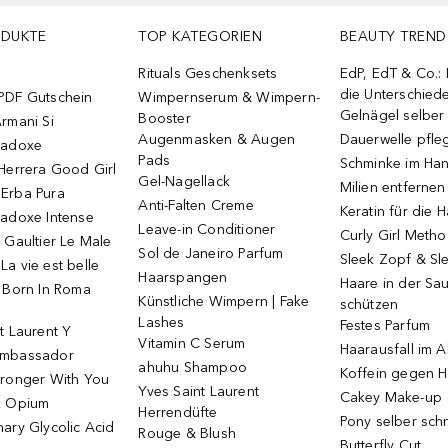
ODUKTE
TOP KATEGORIEN
BEAUTY TREND
Rituals Geschenksets
EdP, EdT & Co.:
die Unterschied
PDF Gutschein
Wimpernserum & Wimpern-
Gelnägel selbe
Booster
rmani Si
Augenmasken & Augen
Dauerwelle pfle
radoxe
Pads
Schminke im Ha
Herrera Good Girl
Gel-Nagellack
Milien entfernen
Erba Pura
Anti-Falten Creme
Keratin für die 
radoxe Intense
Leave-in Conditioner
Curly Girl Meth
 Gaultier Le Male
Sol de Janeiro Parfum
Sleek Zopf & Sl
a vie est belle
Haarspangen
Haare in der Sa
o Born In Roma
Künstliche Wimpern | Fake
schützen
Lashes
Festes Parfum
t Laurent Y
Vitamin C Serum
Haarausfall im A
Ambassador
ahuhu Shampoo
Koffein gegen H
tronger With You
Yves Saint Laurent
Cakey Make-up
k Opium
Herrendüfte
Pony selber sch
ary Glycolic Acid
Rouge & Blush
Butterfly Cut