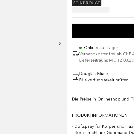
POINT ROUGE
Online
:
auf Lager
Versandkostenfrei ab
CHF 
Lieferzeitraum: Mi., 12.08.20
Douglas-Filiale
Filialverfügbarkeit prüfen
Die Preise in Onlineshop und Fi
PRODUKTINFORMATIONEN
Duftspray für Körper und Haa
floral-fruchtiger Gourmand-Du