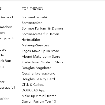
S
TOP THEMEN
 Das sind
Sommerkosmetik
e
Sommerdüfte
r machen
Sommer Parfum für Damen
gen
Sommerdüfte für Herren
ndgepäck
Herbstdüfte
Make-up-Services
Haare
Tages-Make-up im Store
ode
Abend-Make-up im Store
eek Bun
Kostenlose Rituale im Store
una
Douglas Angebote
Geschenkverpackung
Douglas Beauty Card
lter
Click & Collect
aarausfall
DOUGLAS App
Make-up virtuell testen
neiden
Damen Parfum Top 10