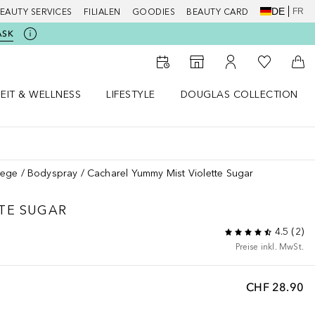
DE
FR
EAUTY SERVICES
FILIALEN
GOODIES
BEAUTY CARD
ASK
Zu Meiner 
Zum Storefinder
Zu Meinem Kunde
Zum
EIT & WELLNESS
LIFESTYLE
DOUGLAS COLLECTION
t & Wellness Menü öffnen
LIFESTYLE Menü öffnen
Douglas Collection Menü öf
lege
Bodyspray
Cacharel Yummy Mist Violette Sugar
TE SUGAR
4.5
(
2
)
Preise inkl. MwSt.
CHF 28.90