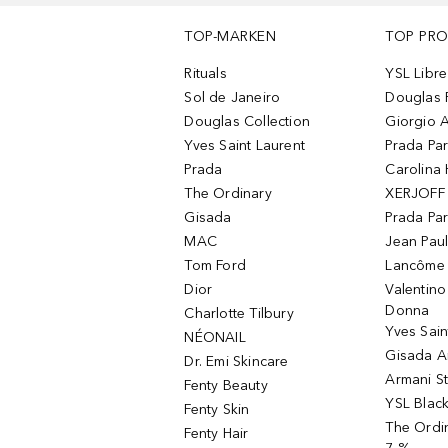
TOP-MARKEN
TOP PR
Rituals
YSL Libre
Sol de Janeiro
Douglas 
Douglas Collection
Giorgio A
Yves Saint Laurent
Prada Pa
Prada
Carolina 
The Ordinary
XERJOFF 
Gisada
Prada Pa
MAC
Jean Paul
Tom Ford
Lancôme L
Dior
Valentin
Donna
Charlotte Tilbury
Yves Sain
NÉONAIL
Gisada 
Dr. Emi Skincare
Armani S
Fenty Beauty
YSL Blac
Fenty Skin
The Ordin
Fenty Hair