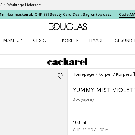
–4 Werktage Lieferzeit
B
Mini Haarmasken ab CHF 99! Beauty Card Deal: Bag on top dazu
Code:
M
Zur Douglas Startseite
MAKE-UP
GESICHT
KÖRPER
HAARE
GESUNDH
ü öffnen
Make-up Menü öffnen
Gesicht Menü öffnen
Körper Menü öffnen
Haare Menü öffnen
Gesundhei
Homepage
Körper
Körperpf
YUMMY MIST
VIOLET
Bodyspray
100 ml
CHF 28.90
 / 
100
ml