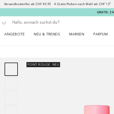
Versandkostenfrei ab CHF 49,95 4 Gratis-Proben nach Wahl ab CHF 10¹ 2
GRATIS: 2 
Gehe zurück
Suche ausführen
ANGEBOTE
NEU & TRENDS
MARKEN
PARFUM
ANGEBOTE Menü öffnen
NEU & TRENDS Menü öffnen
MARKEN Menü öffnen
Parfum Men
POINT ROUGE
NEU