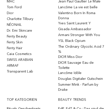
MAC
Jean Paul Gaultier Le Male
Tom Ford
Lancôme La vie est belle
Dior
Valentino Born In Roma
Donna
Charlotte Tilbury
Yves Saint Laurent Y
NÉONAIL
Gisada Ambassador
Dr. Emi Skincare
Armani Stronger With You
Fenty Beauty
YSL Black Opium
Fenty Skin
The Ordinary Glycolic Acid 7
Fenty Hair
%
Caia Cosmetics
DIOR Miss Dior
SWISS ARABIAN
DIOR Sauvage Eau de
ARMAF
Toilette
Transparent Lab
Lancôme Idôle
Douglas Digitaler Gutschein
Summer Mink - Parfum by
Drake
TOP KATEGORIEN
BEAUTY TRENDS
Rituals Geschenksets
EdP, EdT & Co.: Das sind die