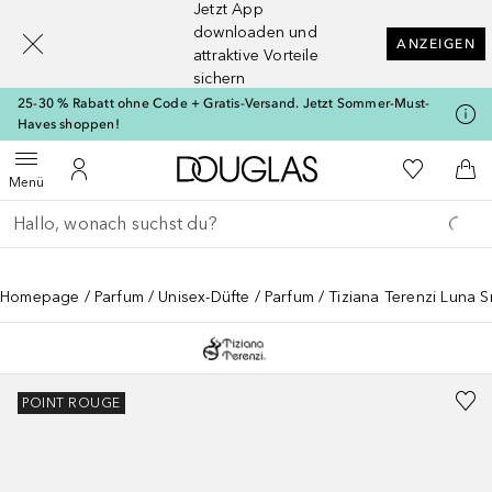
Jetzt App
[navigation.slideout.screenreader]
downloaden und
ANZEIGEN
attraktive Vorteile
sichern
25-30 % Rabatt ohne Code + Gratis-Versand. Jetzt Sommer-Must-
Haves shoppen!
Zur Douglas Startseite
Zu Meiner 
Menü öffnen
Zu Meinem Kundenkonto
Zum
Menü
Gehe zurück
Suche ausführen
Homepage
Parfum
Unisex-Düfte
Parfum
Tiziana Terenzi Luna 
POINT ROUGE