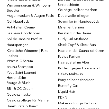
Unterschiede
Wimpernserum & Wimpern-
Gelnägel selber machen
Booster
Augenmasken & Augen Pads
Dauerwelle pflegen
Gel-Nagellack
Schminke im Handgepäck
Anti-Falten Creme
Milien entfernen
Leave-in Conditioner
Keratin für die Haare
Sol de Janeiro Parfum
Curly Girl Methode
Haarspangen
Sleek Zopf & Sleek Bun
Künstliche Wimpern | Fake
Haare in der Sauna schützen
Lashes
Festes Parfum
Vitamin C Serum
Haarausfall im Alter
ahuhu Shampoo
Koffein gegen Haarausfall
Yves Saint Laurent
Cakey Make-up
Herrendüfte
Pony selber schneiden
Rouge & Blush
Butterfly Cut
BB- & CC-Cream
Liquid Hair
Gesichtsmaske
PDRN
Gesichtspflege für Männer
Make-up für große Poren
Haarbürste & Kamm