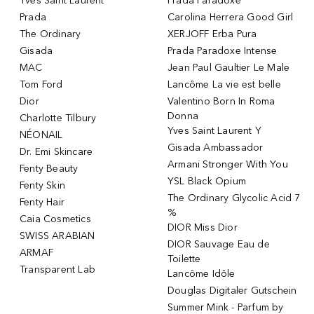
Yves Saint Laurent
Prada Paradoxe
Prada
Carolina Herrera Good Girl
The Ordinary
XERJOFF Erba Pura
Gisada
Prada Paradoxe Intense
MAC
Jean Paul Gaultier Le Male
Tom Ford
Lancôme La vie est belle
Dior
Valentino Born In Roma
Donna
Charlotte Tilbury
Yves Saint Laurent Y
NÉONAIL
Gisada Ambassador
Dr. Emi Skincare
Armani Stronger With You
Fenty Beauty
YSL Black Opium
Fenty Skin
The Ordinary Glycolic Acid 7
Fenty Hair
%
Caia Cosmetics
DIOR Miss Dior
SWISS ARABIAN
DIOR Sauvage Eau de
ARMAF
Toilette
Transparent Lab
Lancôme Idôle
Douglas Digitaler Gutschein
Summer Mink - Parfum by