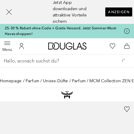
Jetzt App
[navigation.slideout.screenreader]
downloaden und
ANZEIGEN
attraktive Vorteile
sichern
25-30 % Rabatt ohne Code + Gratis-Versand. Jetzt Sommer-Must-
Haves shoppen!
Zur Douglas Startseite
Zu Meiner 
Menü öffnen
Zu Meinem Kundenkonto
Zum
Menü
Gehe zurück
Suche ausführen
Homepage
Parfum
Unisex-Düfte
Parfum
MCM Collection ZEN 