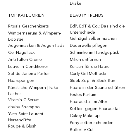
Drake
TOP KATEGORIEN
BEAUTY TRENDS
Rituals Geschenksets
EdP, EdT & Co.: Das sind die
Unterschiede
Wimpernserum & Wimpern-
Gelnägel selber machen
Booster
Augenmasken & Augen Pads
Dauerwelle pflegen
Gel-Nagellack
Schminke im Handgepäck
Anti-Falten Creme
Milien entfernen
Leave-in Conditioner
Keratin für die Haare
Sol de Janeiro Parfum
Curly Girl Methode
Haarspangen
Sleek Zopf & Sleek Bun
Künstliche Wimpern | Fake
Haare in der Sauna schützen
Lashes
Festes Parfum
Vitamin C Serum
Haarausfall im Alter
ahuhu Shampoo
Koffein gegen Haarausfall
Yves Saint Laurent
Cakey Make-up
Herrendüfte
Pony selber schneiden
Rouge & Blush
Butterfly Cut