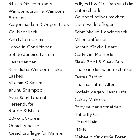
Rituals Geschenksets
EdP, EdT & Co.: Das sind die
Unterschiede
Wimpernserum & Wimpern-
Gelnägel selber machen
Booster
Augenmasken & Augen Pads
Dauerwelle pflegen
Gel-Nagellack
Schminke im Handgepäck
Anti-Falten Creme
Milien entfernen
Leave-in Conditioner
Keratin für die Haare
Sol de Janeiro Parfum
Curly Girl Methode
Haarspangen
Sleek Zopf & Sleek Bun
Künstliche Wimpern | Fake
Haare in der Sauna schützen
Lashes
Festes Parfum
Vitamin C Serum
Haarausfall im Alter
ahuhu Shampoo
Koffein gegen Haarausfall
Yves Saint Laurent
Cakey Make-up
Herrendüfte
Pony selber schneiden
Rouge & Blush
Butterfly Cut
BB- & CC-Cream
Liquid Hair
Gesichtsmaske
PDRN
Gesichtspflege für Männer
Make-up für große Poren