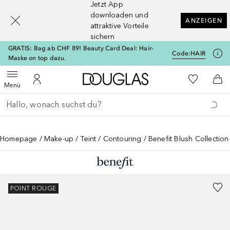
Jetzt App
[navigation.slideout.screenreader]
downloaden und
ANZEIGEN
attraktive Vorteile
sichern
GRATIS: Bag ab CHF 89! Beauty Card Deal: Hair-
Code:
HAIR
Maske on top dazu.
Zur Douglas Startseite
Zu Meiner 
Menü öffnen
Zu Meinem Kundenkonto
Zum
Menü
Gehe zurück
Suche ausführen
Homepage
Make-up
Teint
Contouring
Benefit Blush Collectio
POINT ROUGE