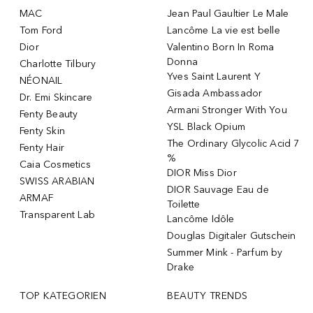
MAC
Jean Paul Gaultier Le Male
Tom Ford
Lancôme La vie est belle
Dior
Valentino Born In Roma
Donna
Charlotte Tilbury
Yves Saint Laurent Y
NÉONAIL
Gisada Ambassador
Dr. Emi Skincare
Armani Stronger With You
Fenty Beauty
YSL Black Opium
Fenty Skin
The Ordinary Glycolic Acid 7
Fenty Hair
%
Caia Cosmetics
DIOR Miss Dior
SWISS ARABIAN
DIOR Sauvage Eau de
ARMAF
Toilette
Transparent Lab
Lancôme Idôle
Douglas Digitaler Gutschein
Summer Mink - Parfum by
Drake
TOP KATEGORIEN
BEAUTY TRENDS