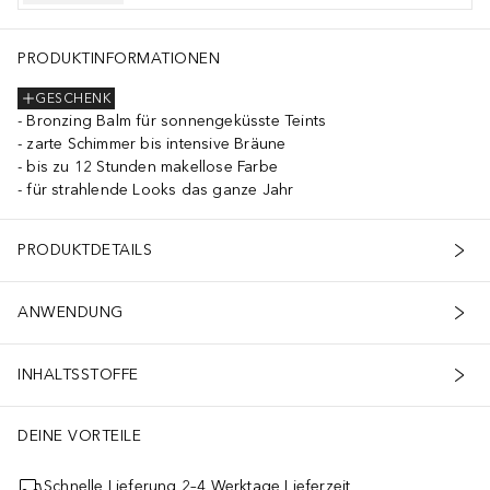
TANIUM DIOXIDE), CI 77491, CI 77492, CI 77499 (IRON OXIDES
PRODUKTINFORMATIONEN
GESCHENK
Bronzing Balm für sonnengeküsste Teints
zarte Schimmer bis intensive Bräune
bis zu 12 Stunden makellose Farbe
für strahlende Looks das ganze Jahr
PRODUKTDETAILS
ANWENDUNG
INHALTSSTOFFE
DEINE VORTEILE
Schnelle Lieferung 2–4 Werktage Lieferzeit