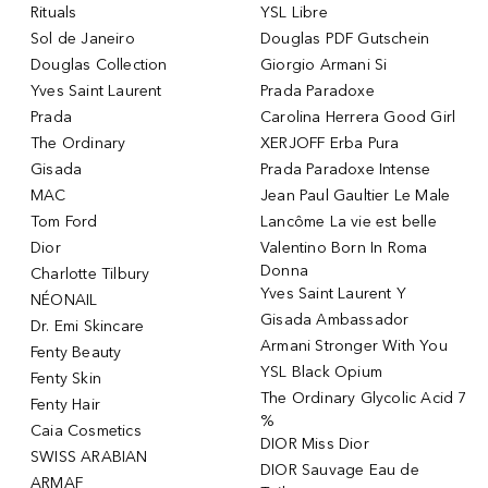
Rituals
YSL Libre
Sol de Janeiro
Douglas PDF Gutschein
Douglas Collection
Giorgio Armani Si
Yves Saint Laurent
Prada Paradoxe
Prada
Carolina Herrera Good Girl
The Ordinary
XERJOFF Erba Pura
Gisada
Prada Paradoxe Intense
MAC
Jean Paul Gaultier Le Male
Tom Ford
Lancôme La vie est belle
Dior
Valentino Born In Roma
Donna
Charlotte Tilbury
Yves Saint Laurent Y
NÉONAIL
Gisada Ambassador
Dr. Emi Skincare
Armani Stronger With You
Fenty Beauty
YSL Black Opium
Fenty Skin
The Ordinary Glycolic Acid 7
Fenty Hair
%
Caia Cosmetics
DIOR Miss Dior
SWISS ARABIAN
DIOR Sauvage Eau de
ARMAF