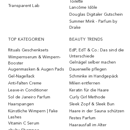
Toilette
Transparent Lab
Lancôme Idôle
Douglas Digitaler Gutschein
Summer Mink - Parfum by
Drake
TOP KATEGORIEN
BEAUTY TRENDS
Rituals Geschenksets
EdP, EdT & Co.: Das sind die
Unterschiede
Wimpernserum & Wimpern-
Gelnägel selber machen
Booster
Augenmasken & Augen Pads
Dauerwelle pflegen
Gel-Nagellack
Schminke im Handgepäck
Anti-Falten Creme
Milien entfernen
Leave-in Conditioner
Keratin für die Haare
Sol de Janeiro Parfum
Curly Girl Methode
Haarspangen
Sleek Zopf & Sleek Bun
Künstliche Wimpern | Fake
Haare in der Sauna schützen
Lashes
Festes Parfum
Vitamin C Serum
Haarausfall im Alter