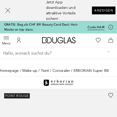
Jetzt App
[navigation.slideout.screenreader]
downloaden und
ANZEIGEN
attraktive Vorteile
sichern
GRATIS: Bag ab CHF 89! Beauty Card Deal: Hair-
Code:
HAIR
Maske on top dazu.
Zur Douglas Startseite
Zu Meiner 
Menü öffnen
Zu Meinem Kundenkonto
Zum
Menü
Gehe zurück
Suche ausführen
Homepage
Make-up
Teint
Concealer
ERBORIAN Super BB
POINT ROUGE