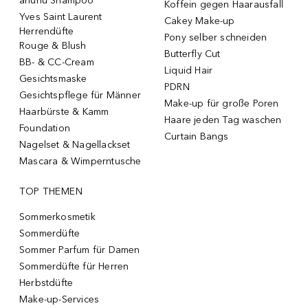
ahuhu Shampoo
Koffein gegen Haarausfall
Yves Saint Laurent
Cakey Make-up
Herrendüfte
Pony selber schneiden
Rouge & Blush
Butterfly Cut
BB- & CC-Cream
Liquid Hair
Gesichtsmaske
PDRN
Gesichtspflege für Männer
Make-up für große Poren
Haarbürste & Kamm
Haare jeden Tag waschen
Foundation
Curtain Bangs
Nagelset & Nagellackset
Mascara & Wimperntusche
TOP THEMEN
Sommerkosmetik
Sommerdüfte
Sommer Parfum für Damen
Sommerdüfte für Herren
Herbstdüfte
Make-up-Services