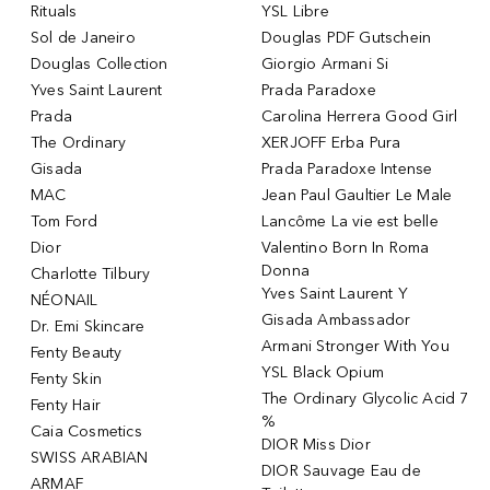
Rituals
YSL Libre
Sol de Janeiro
Douglas PDF Gutschein
Douglas Collection
Giorgio Armani Si
Yves Saint Laurent
Prada Paradoxe
Prada
Carolina Herrera Good Girl
The Ordinary
XERJOFF Erba Pura
Gisada
Prada Paradoxe Intense
MAC
Jean Paul Gaultier Le Male
Tom Ford
Lancôme La vie est belle
Dior
Valentino Born In Roma
Donna
Charlotte Tilbury
Yves Saint Laurent Y
NÉONAIL
Gisada Ambassador
Dr. Emi Skincare
Armani Stronger With You
Fenty Beauty
YSL Black Opium
Fenty Skin
The Ordinary Glycolic Acid 7
Fenty Hair
%
Caia Cosmetics
DIOR Miss Dior
SWISS ARABIAN
DIOR Sauvage Eau de
ARMAF