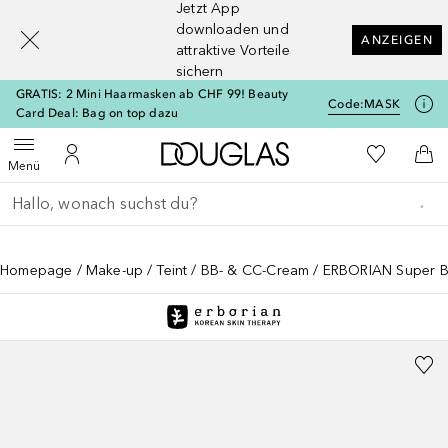
Jetzt App
[navigation.slideout.screenreader]
downloaden und
ANZEIGEN
attraktive Vorteile
sichern
GRATIS: 2 Mini Haarmasken ab CHF 99! Beauty
Code:
MASK
Card Deal: Bag on top dazu
Zur Douglas Startseite
Zu Meiner 
Menü öffnen
Zu Meinem Kundenkonto
Zum
Menü
Gehe zurück
Suche ausführen
Homepage
Make-up
Teint
BB- & CC-Cream
ERBORIAN Super B