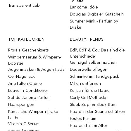
Toilette
Transparent Lab
Lancôme Idôle
Douglas Digitaler Gutschein
Summer Mink - Parfum by
Drake
TOP KATEGORIEN
BEAUTY TRENDS
Rituals Geschenksets
EdP, EdT & Co.: Das sind die
Unterschiede
Wimpernserum & Wimpern-
Gelnägel selber machen
Booster
Augenmasken & Augen Pads
Dauerwelle pflegen
Gel-Nagellack
Schminke im Handgepäck
Anti-Falten Creme
Milien entfernen
Leave-in Conditioner
Keratin für die Haare
Sol de Janeiro Parfum
Curly Girl Methode
Haarspangen
Sleek Zopf & Sleek Bun
Künstliche Wimpern | Fake
Haare in der Sauna schützen
Lashes
Festes Parfum
Vitamin C Serum
Haarausfall im Alter
ahuhu Shampoo