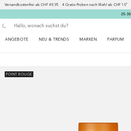
Versandkostenfrei ab CHF 49,95 4 Gratis-Proben nach Wahl ab CHF 10¹ 2
25-30
Gehe zurück
Suche ausführen
ANGEBOTE
NEU & TRENDS
MARKEN
PARFUM
ANGEBOTE Menü öffnen
NEU & TRENDS Menü öffnen
MARKEN Menü öffnen
Parfum Men
POINT ROUGE