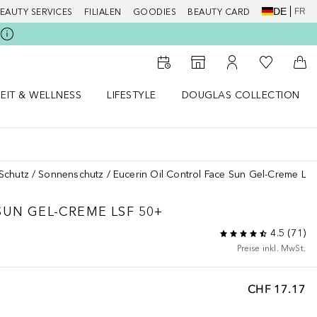
DE
FR
EAUTY SERVICES
FILIALEN
GOODIES
BEAUTY CARD
Zu Meiner 
Zum Storefinder
Zu Meinem Kunde
Zum
EIT & WELLNESS
LIFESTYLE
DOUGLAS COLLECTION
t & Wellness Menü öffnen
LIFESTYLE Menü öffnen
Douglas Collection Menü öf
Schutz
Sonnenschutz
Eucerin Oil Control Face Sun Gel-Creme LS
SUN GEL-CREME LSF 50+
4.5
(
71
)
Preise inkl. MwSt.
CHF 17.17