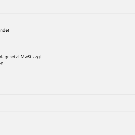
endet
kl. gesetzl. MwSt zzgl.
en.