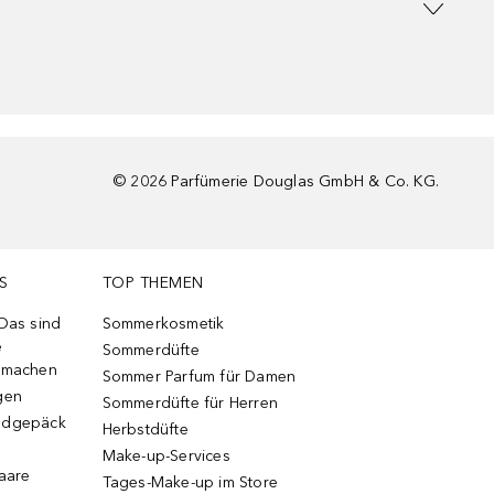
©
2026
Parfümerie Douglas GmbH & Co. KG.
S
TOP THEMEN
 Das sind
Sommerkosmetik
e
Sommerdüfte
r machen
Sommer Parfum für Damen
gen
Sommerdüfte für Herren
ndgepäck
Herbstdüfte
Make-up-Services
Haare
Tages-Make-up im Store