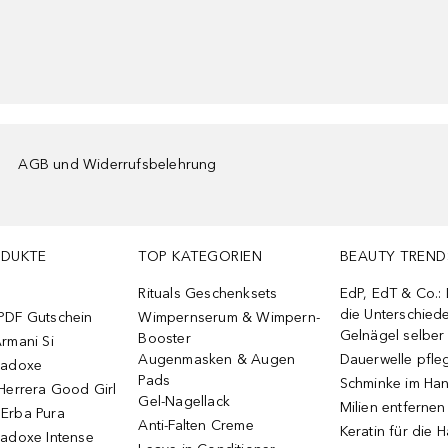
AGB und Widerrufsbelehrung
ODUKTE
TOP KATEGORIEN
BEAUTY TREND
Rituals Geschenksets
EdP, EdT & Co.:
die Unterschied
PDF Gutschein
Wimpernserum & Wimpern-
Gelnägel selbe
Booster
rmani Si
Augenmasken & Augen
Dauerwelle pfle
radoxe
Pads
Schminke im Ha
Herrera Good Girl
Gel-Nagellack
Milien entfernen
Erba Pura
Anti-Falten Creme
Keratin für die 
radoxe Intense