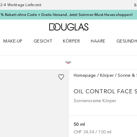
–4 Werktage Lieferzeit
B
 % Rabatt ohne Code + Gratis-Versand. Jetzt Sommer-Must-Haves shoppen!
Zur Douglas Startseite
MAKE-UP
GESICHT
KÖRPER
HAARE
GESUNDH
ü öffnen
Make-up Menü öffnen
Gesicht Menü öffnen
Körper Menü öffnen
Haare Menü öffnen
Gesundhei
Homepage
Körper
Sonne & 
OIL CONTROL FACE 
Sonnencreme Körper
50 ml
CHF 34.34
 / 
100
ml