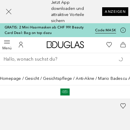
Jetzt App
[navigation.slideout.screenreader]
downloaden und
ANZEIGEN
attraktive Vorteile
sichern
GRATIS: 2 Mini Haarmasken ab CHF 99! Beauty
Code:
MASK
Card Deal: Bag on top dazu
Zur Douglas Startseite
Zu Meiner 
Menü öffnen
Zu Meinem Kundenkonto
Zum
Menü
Gehe zurück
Suche ausführen
Homepage
Gesicht
Gesichtspflege
Anti-Akne
Mario Badescu 