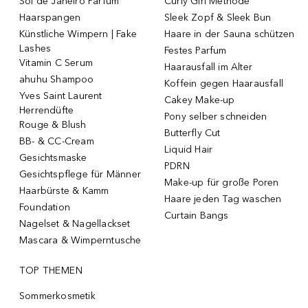
Sol de Janeiro Parfum
Curly Girl Methode
Haarspangen
Sleek Zopf & Sleek Bun
Künstliche Wimpern | Fake
Haare in der Sauna schützen
Lashes
Festes Parfum
Vitamin C Serum
Haarausfall im Alter
ahuhu Shampoo
Koffein gegen Haarausfall
Yves Saint Laurent
Cakey Make-up
Herrendüfte
Pony selber schneiden
Rouge & Blush
Butterfly Cut
BB- & CC-Cream
Liquid Hair
Gesichtsmaske
PDRN
Gesichtspflege für Männer
Make-up für große Poren
Haarbürste & Kamm
Haare jeden Tag waschen
Foundation
Curtain Bangs
Nagelset & Nagellackset
Mascara & Wimperntusche
TOP THEMEN
Sommerkosmetik