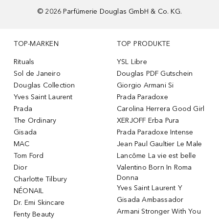
©
2026
Parfümerie Douglas GmbH & Co. KG.
TOP-MARKEN
TOP PRODUKTE
Rituals
YSL Libre
Sol de Janeiro
Douglas PDF Gutschein
Douglas Collection
Giorgio Armani Si
Yves Saint Laurent
Prada Paradoxe
Prada
Carolina Herrera Good Girl
The Ordinary
XERJOFF Erba Pura
Gisada
Prada Paradoxe Intense
MAC
Jean Paul Gaultier Le Male
Tom Ford
Lancôme La vie est belle
Dior
Valentino Born In Roma
Donna
Charlotte Tilbury
Yves Saint Laurent Y
NÉONAIL
Gisada Ambassador
Dr. Emi Skincare
Armani Stronger With You
Fenty Beauty