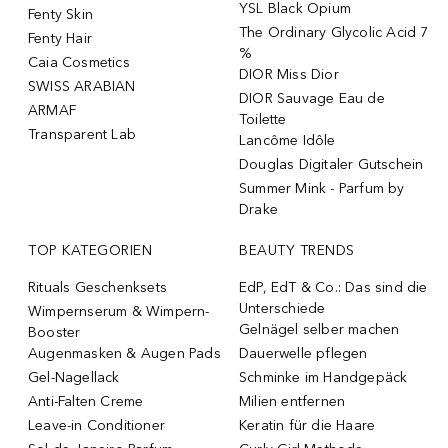
YSL Black Opium
Fenty Skin
The Ordinary Glycolic Acid 7
Fenty Hair
%
Caia Cosmetics
DIOR Miss Dior
SWISS ARABIAN
DIOR Sauvage Eau de
ARMAF
Toilette
Transparent Lab
Lancôme Idôle
Douglas Digitaler Gutschein
Summer Mink - Parfum by
Drake
TOP KATEGORIEN
BEAUTY TRENDS
Rituals Geschenksets
EdP, EdT & Co.: Das sind die
Unterschiede
Wimpernserum & Wimpern-
Gelnägel selber machen
Booster
Augenmasken & Augen Pads
Dauerwelle pflegen
Gel-Nagellack
Schminke im Handgepäck
Anti-Falten Creme
Milien entfernen
Leave-in Conditioner
Keratin für die Haare