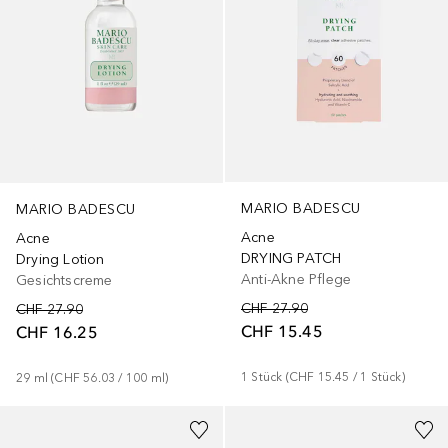
MARIO BADESCU
MARIO BADESCU
Acne
Acne
DRYING PATCH
Drying Lotion
Anti-Akne Pflege
Gesichtscreme
CHF 27.90
CHF 27.90
CHF 15.45
CHF 16.25
1
Stück
 (
CHF 15.45
 / 
1
Stück
)
29
ml
 (
CHF 56.03
 / 
100
ml
)