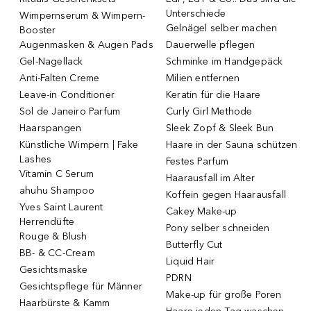
Unterschiede
Wimpernserum & Wimpern-
Gelnägel selber machen
Booster
Augenmasken & Augen Pads
Dauerwelle pflegen
Gel-Nagellack
Schminke im Handgepäck
Anti-Falten Creme
Milien entfernen
Leave-in Conditioner
Keratin für die Haare
Sol de Janeiro Parfum
Curly Girl Methode
Haarspangen
Sleek Zopf & Sleek Bun
Künstliche Wimpern | Fake
Haare in der Sauna schützen
Lashes
Festes Parfum
Vitamin C Serum
Haarausfall im Alter
ahuhu Shampoo
Koffein gegen Haarausfall
Yves Saint Laurent
Cakey Make-up
Herrendüfte
Pony selber schneiden
Rouge & Blush
Butterfly Cut
BB- & CC-Cream
Liquid Hair
Gesichtsmaske
PDRN
Gesichtspflege für Männer
Make-up für große Poren
Haarbürste & Kamm