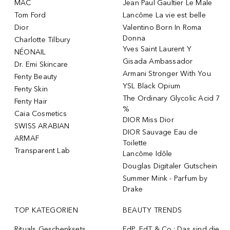
MAC
Jean Paul Gaultier Le Male
Tom Ford
Lancôme La vie est belle
Dior
Valentino Born In Roma
Donna
Charlotte Tilbury
Yves Saint Laurent Y
NÉONAIL
Gisada Ambassador
Dr. Emi Skincare
Armani Stronger With You
Fenty Beauty
YSL Black Opium
Fenty Skin
The Ordinary Glycolic Acid 7
Fenty Hair
%
Caia Cosmetics
DIOR Miss Dior
SWISS ARABIAN
DIOR Sauvage Eau de
ARMAF
Toilette
Transparent Lab
Lancôme Idôle
Douglas Digitaler Gutschein
Summer Mink - Parfum by
Drake
TOP KATEGORIEN
BEAUTY TRENDS
Rituals Geschenksets
EdP, EdT & Co.: Das sind die