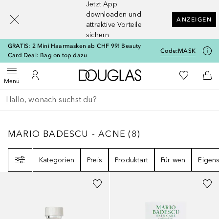
Jetzt App
[navigation.slideout.screenreader]
downloaden und
ANZEIGEN
attraktive Vorteile
sichern
GRATIS: 2 Mini Haarmasken ab CHF 99! Beauty
Code:
MASK
Card Deal: Bag on top dazu
Zur Douglas Startseite
Zu Meiner 
Menü öffnen
Zu Meinem Kundenkonto
Zum
Menü
Gehe zurück
Suche ausführen
MARIO BADESCU - ACNE
8
ERGEBNISSE
MARIO BADESCU - ACNE
(
8
)
Filter
Kategorien
Preis
Produktart
Für wen
Eigens