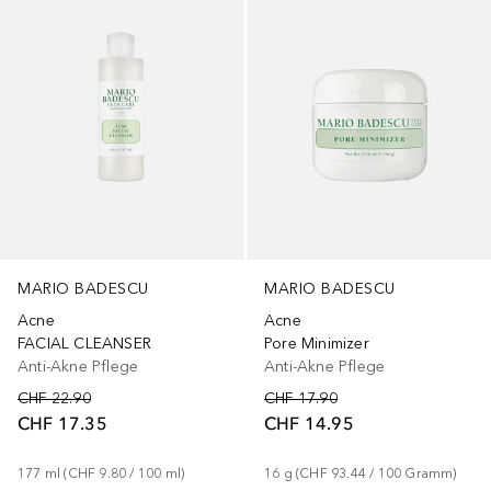
MARIO BADESCU
MARIO BADESCU
Acne
Acne
FACIAL CLEANSER
Pore Minimizer
Anti-Akne Pflege
Anti-Akne Pflege
CHF 22.90
CHF 17.90
CHF 17.35
CHF 14.95
177
ml
 (
CHF 9.80
 / 
100
ml
)
16
g
 (
CHF 93.44
 / 
100
Gramm
)