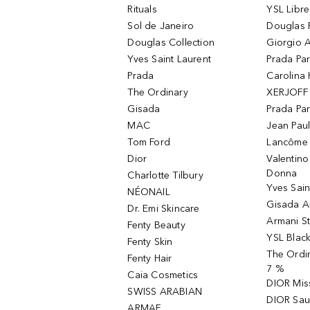
Rituals
YSL Libre
Sol de Janeiro
Douglas 
Douglas Collection
Giorgio A
Yves Saint Laurent
Prada Pa
Prada
Carolina 
The Ordinary
XERJOFF 
Gisada
Prada Pa
MAC
Jean Paul
Tom Ford
Lancôme L
Dior
Valentin
Donna
Charlotte Tilbury
Yves Sain
NÉONAIL
Gisada 
Dr. Emi Skincare
Armani S
Fenty Beauty
YSL Blac
Fenty Skin
The Ordin
Fenty Hair
7 %
Caia Cosmetics
DIOR Mis
SWISS ARABIAN
DIOR Sau
ARMAF