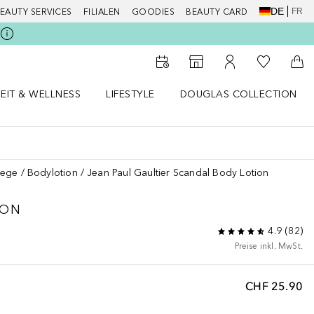
DE
FR
EAUTY SERVICES
FILIALEN
GOODIES
BEAUTY CARD
Zu Meiner 
Zum Storefinder
Zu Meinem Kunde
Zum
EIT & WELLNESS
LIFESTYLE
DOUGLAS COLLECTION
t & Wellness Menü öffnen
LIFESTYLE Menü öffnen
Douglas Collection Menü öf
lege
Bodylotion
Jean Paul Gaultier Scandal Body Lotion
ION
4.9
(
82
)
Preise inkl. MwSt.
CHF 25.90