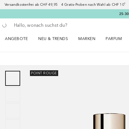
Versandkostenfrei ab CHF 49,95 4 Gratis-Proben nach Wahl ab CHF 10¹ 2
25-30
Gehe zurück
Suche ausführen
ANGEBOTE
NEU & TRENDS
MARKEN
PARFUM
ANGEBOTE Menü öffnen
NEU & TRENDS Menü öffnen
MARKEN Menü öffnen
Parfum Men
POINT ROUGE