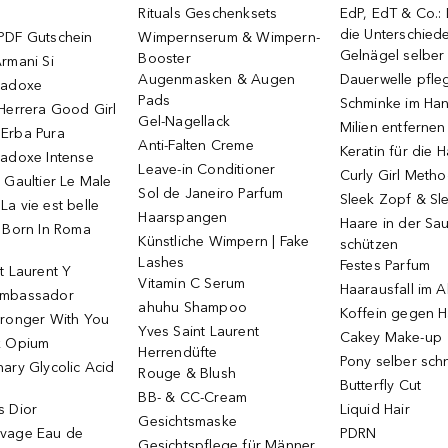
Rituals Geschenksets
EdP, EdT & Co.:
die Unterschied
PDF Gutschein
Wimpernserum & Wimpern-
Gelnägel selbe
Booster
rmani Si
Augenmasken & Augen
Dauerwelle pfle
radoxe
Pads
Schminke im Ha
Herrera Good Girl
Gel-Nagellack
Milien entfernen
Erba Pura
Anti-Falten Creme
Keratin für die 
radoxe Intense
Leave-in Conditioner
Curly Girl Meth
 Gaultier Le Male
Sol de Janeiro Parfum
Sleek Zopf & Sl
a vie est belle
Haarspangen
Haare in der Sa
o Born In Roma
Künstliche Wimpern | Fake
schützen
Lashes
Festes Parfum
t Laurent Y
Vitamin C Serum
Haarausfall im A
Ambassador
ahuhu Shampoo
Koffein gegen H
tronger With You
Yves Saint Laurent
Cakey Make-up
k Opium
Herrendüfte
Pony selber sch
ary Glycolic Acid
Rouge & Blush
Butterfly Cut
BB- & CC-Cream
s Dior
Liquid Hair
Gesichtsmaske
vage Eau de
PDRN
Gesichtspflege für Männer