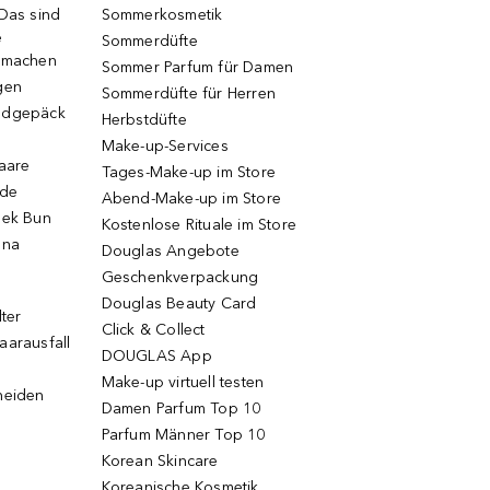
 Das sind
Sommerkosmetik
e
Sommerdüfte
r machen
Sommer Parfum für Damen
gen
Sommerdüfte für Herren
ndgepäck
Herbstdüfte
Make-up-Services
Haare
Tages-Make-up im Store
ode
Abend-Make-up im Store
eek Bun
Kostenlose Rituale im Store
una
Douglas Angebote
Geschenkverpackung
Douglas Beauty Card
lter
Click & Collect
aarausfall
DOUGLAS App
Make-up virtuell testen
neiden
Damen Parfum Top 10
Parfum Männer Top 10
Korean Skincare
Koreanische Kosmetik