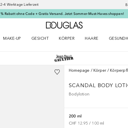
–4 Werktage Lieferzeit
B
 % Rabatt ohne Code + Gratis-Versand. Jetzt Sommer-Must-Haves shoppen!
Zur Douglas Startseite
MAKE-UP
GESICHT
KÖRPER
HAARE
GESUNDH
ü öffnen
Make-up Menü öffnen
Gesicht Menü öffnen
Körper Menü öffnen
Haare Menü öffnen
Gesundhei
Homepage
Körper
Körperpf
SCANDAL
BODY LOT
Bodylotion
200 ml
CHF 12.95
 / 
100
ml