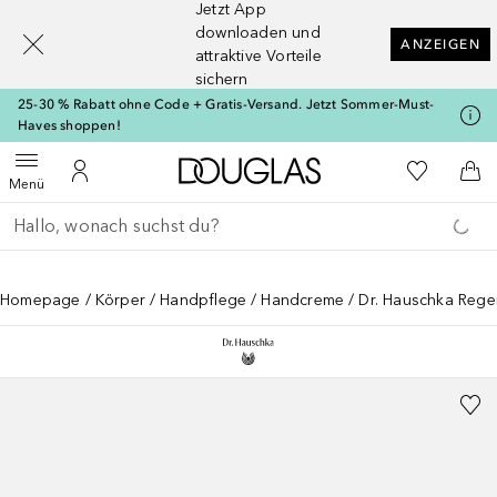
Jetzt App
[navigation.slideout.screenreader]
downloaden und
ANZEIGEN
attraktive Vorteile
sichern
25-30 % Rabatt ohne Code + Gratis-Versand. Jetzt Sommer-Must-
Haves shoppen!
Zur Douglas Startseite
Zu Meiner 
Menü öffnen
Zu Meinem Kundenkonto
Zum
Menü
Gehe zurück
Suche ausführen
Homepage
Körper
Handpflege
Handcreme
Dr. Hauschka Rege