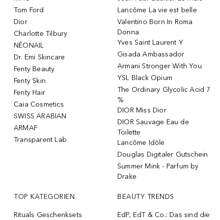
Tom Ford
Lancôme La vie est belle
Dior
Valentino Born In Roma
Donna
Charlotte Tilbury
Yves Saint Laurent Y
NÉONAIL
Gisada Ambassador
Dr. Emi Skincare
Armani Stronger With You
Fenty Beauty
YSL Black Opium
Fenty Skin
The Ordinary Glycolic Acid 7
Fenty Hair
%
Caia Cosmetics
DIOR Miss Dior
SWISS ARABIAN
DIOR Sauvage Eau de
ARMAF
Toilette
Transparent Lab
Lancôme Idôle
Douglas Digitaler Gutschein
Summer Mink - Parfum by
Drake
TOP KATEGORIEN
BEAUTY TRENDS
Rituals Geschenksets
EdP, EdT & Co.: Das sind die