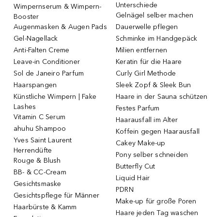
Unterschiede
Wimpernserum & Wimpern-
Gelnägel selber machen
Booster
Augenmasken & Augen Pads
Dauerwelle pflegen
Gel-Nagellack
Schminke im Handgepäck
Anti-Falten Creme
Milien entfernen
Leave-in Conditioner
Keratin für die Haare
Sol de Janeiro Parfum
Curly Girl Methode
Haarspangen
Sleek Zopf & Sleek Bun
Künstliche Wimpern | Fake
Haare in der Sauna schützen
Lashes
Festes Parfum
Vitamin C Serum
Haarausfall im Alter
ahuhu Shampoo
Koffein gegen Haarausfall
Yves Saint Laurent
Cakey Make-up
Herrendüfte
Pony selber schneiden
Rouge & Blush
Butterfly Cut
BB- & CC-Cream
Liquid Hair
Gesichtsmaske
PDRN
Gesichtspflege für Männer
Make-up für große Poren
Haarbürste & Kamm
Haare jeden Tag waschen