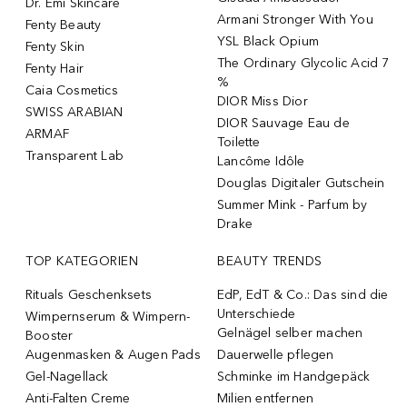
Dr. Emi Skincare
Armani Stronger With You
Fenty Beauty
YSL Black Opium
Fenty Skin
The Ordinary Glycolic Acid 7
Fenty Hair
%
Caia Cosmetics
DIOR Miss Dior
SWISS ARABIAN
DIOR Sauvage Eau de
ARMAF
Toilette
Transparent Lab
Lancôme Idôle
Douglas Digitaler Gutschein
Summer Mink - Parfum by
Drake
TOP KATEGORIEN
BEAUTY TRENDS
Rituals Geschenksets
EdP, EdT & Co.: Das sind die
Unterschiede
Wimpernserum & Wimpern-
Gelnägel selber machen
Booster
Augenmasken & Augen Pads
Dauerwelle pflegen
Gel-Nagellack
Schminke im Handgepäck
Anti-Falten Creme
Milien entfernen