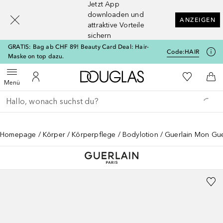
Jetzt App
[navigation.slideout.screenreader]
downloaden und
ANZEIGEN
attraktive Vorteile
sichern
GRATIS: Bag ab CHF 89! Beauty Card Deal: Hair-
Code:
HAIR
Maske on top dazu.
Zur Douglas Startseite
Zu Meiner 
Menü öffnen
Zu Meinem Kundenkonto
Zum
Menü
Gehe zurück
Suche ausführen
Homepage
Körper
Körperpflege
Bodylotion
Guerlain Mon Gue