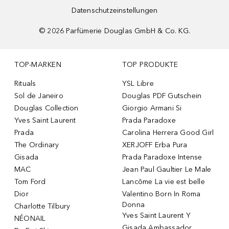
Datenschutzeinstellungen
©
2026
Parfümerie Douglas GmbH & Co. KG.
TOP-MARKEN
TOP PRODUKTE
Rituals
YSL Libre
Sol de Janeiro
Douglas PDF Gutschein
Douglas Collection
Giorgio Armani Si
Yves Saint Laurent
Prada Paradoxe
Prada
Carolina Herrera Good Girl
The Ordinary
XERJOFF Erba Pura
Gisada
Prada Paradoxe Intense
MAC
Jean Paul Gaultier Le Male
Tom Ford
Lancôme La vie est belle
Dior
Valentino Born In Roma
Donna
Charlotte Tilbury
Yves Saint Laurent Y
NÉONAIL
Gisada Ambassador