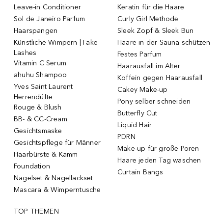
Leave-in Conditioner
Keratin für die Haare
Sol de Janeiro Parfum
Curly Girl Methode
Haarspangen
Sleek Zopf & Sleek Bun
Künstliche Wimpern | Fake
Haare in der Sauna schützen
Lashes
Festes Parfum
Vitamin C Serum
Haarausfall im Alter
ahuhu Shampoo
Koffein gegen Haarausfall
Yves Saint Laurent
Cakey Make-up
Herrendüfte
Pony selber schneiden
Rouge & Blush
Butterfly Cut
BB- & CC-Cream
Liquid Hair
Gesichtsmaske
PDRN
Gesichtspflege für Männer
Make-up für große Poren
Haarbürste & Kamm
Haare jeden Tag waschen
Foundation
Curtain Bangs
Nagelset & Nagellackset
Mascara & Wimperntusche
TOP THEMEN