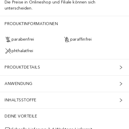
Die Preise in Onlineshop und Filiale können sich
unterscheiden.
, Sodium Hyaluronate, Lecithin, Maltodextrin, Glycine Soja (Soybean)
PRODUKTINFORMATIONEN
parabenfrei
paraffinfrei
phthalatfrei
PRODUKTDETAILS
ANWENDUNG
INHALTSSTOFFE
DEINE VORTEILE