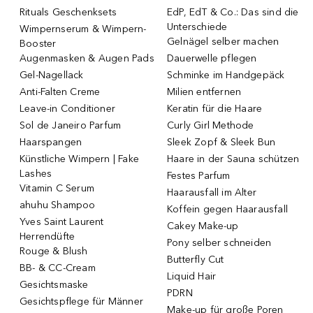
Rituals Geschenksets
EdP, EdT & Co.: Das sind die
Unterschiede
Wimpernserum & Wimpern-
Gelnägel selber machen
Booster
Augenmasken & Augen Pads
Dauerwelle pflegen
Gel-Nagellack
Schminke im Handgepäck
Anti-Falten Creme
Milien entfernen
Leave-in Conditioner
Keratin für die Haare
Sol de Janeiro Parfum
Curly Girl Methode
Haarspangen
Sleek Zopf & Sleek Bun
Künstliche Wimpern | Fake
Haare in der Sauna schützen
Lashes
Festes Parfum
Vitamin C Serum
Haarausfall im Alter
ahuhu Shampoo
Koffein gegen Haarausfall
Yves Saint Laurent
Cakey Make-up
Herrendüfte
Pony selber schneiden
Rouge & Blush
Butterfly Cut
BB- & CC-Cream
Liquid Hair
Gesichtsmaske
PDRN
Gesichtspflege für Männer
Make-up für große Poren