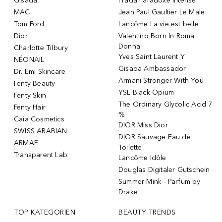
Gisada
Prada Paradoxe Intense
MAC
Jean Paul Gaultier Le Male
Tom Ford
Lancôme La vie est belle
Dior
Valentino Born In Roma
Donna
Charlotte Tilbury
Yves Saint Laurent Y
NÉONAIL
Gisada Ambassador
Dr. Emi Skincare
Armani Stronger With You
Fenty Beauty
YSL Black Opium
Fenty Skin
The Ordinary Glycolic Acid 7
Fenty Hair
%
Caia Cosmetics
DIOR Miss Dior
SWISS ARABIAN
DIOR Sauvage Eau de
ARMAF
Toilette
Transparent Lab
Lancôme Idôle
Douglas Digitaler Gutschein
Summer Mink - Parfum by
Drake
TOP KATEGORIEN
BEAUTY TRENDS