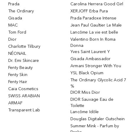
Prada
Carolina Herrera Good Girl
The Ordinary
XERJOFF Erba Pura
Gisada
Prada Paradoxe Intense
MAC
Jean Paul Gaultier Le Male
Tom Ford
Lancôme La vie est belle
Dior
Valentino Born In Roma
Donna
Charlotte Tilbury
Yves Saint Laurent Y
NÉONAIL
Gisada Ambassador
Dr. Emi Skincare
Armani Stronger With You
Fenty Beauty
YSL Black Opium
Fenty Skin
The Ordinary Glycolic Acid 7
Fenty Hair
%
Caia Cosmetics
DIOR Miss Dior
SWISS ARABIAN
DIOR Sauvage Eau de
ARMAF
Toilette
Transparent Lab
Lancôme Idôle
Douglas Digitaler Gutschein
Summer Mink - Parfum by