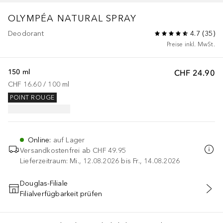
OLYMPÉA
NATURAL SPRAY
Deodorant
4.7
(
35
)
Preise inkl. MwSt.
150 ml
CHF 24.90
CHF 16.60
 / 
100
ml
POINT ROUGE
Online
:
auf Lager
Versandkostenfrei ab
CHF 49.95
Lieferzeitraum: Mi., 12.08.2026 bis Fr., 14.08.2026
Douglas-Filiale
Filialverfügbarkeit prüfen
IN DEN WARENKORB