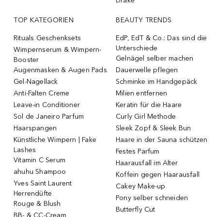
Drake
TOP KATEGORIEN
BEAUTY TRENDS
Rituals Geschenksets
EdP, EdT & Co.: Das sind die
Unterschiede
Wimpernserum & Wimpern-
Gelnägel selber machen
Booster
Augenmasken & Augen Pads
Dauerwelle pflegen
Gel-Nagellack
Schminke im Handgepäck
Anti-Falten Creme
Milien entfernen
Leave-in Conditioner
Keratin für die Haare
Sol de Janeiro Parfum
Curly Girl Methode
Haarspangen
Sleek Zopf & Sleek Bun
Künstliche Wimpern | Fake
Haare in der Sauna schützen
Lashes
Festes Parfum
Vitamin C Serum
Haarausfall im Alter
ahuhu Shampoo
Koffein gegen Haarausfall
Yves Saint Laurent
Cakey Make-up
Herrendüfte
Pony selber schneiden
Rouge & Blush
Butterfly Cut
BB- & CC-Cream