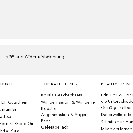
AGB und Widerrufsbelehrung
ODUKTE
TOP KATEGORIEN
BEAUTY TREND
Rituals Geschenksets
EdP, EdT & Co.:
die Unterschied
PDF Gutschein
Wimpernserum & Wimpern-
Gelnägel selbe
Booster
rmani Si
Augenmasken & Augen
Dauerwelle pfle
radoxe
Pads
Schminke im Ha
Herrera Good Girl
Gel-Nagellack
Milien entfernen
Erba Pura