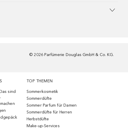
©
2026
Parfümerie Douglas GmbH & Co. KG.
S
TOP THEMEN
 Das sind
Sommerkosmetik
e
Sommerdüfte
r machen
Sommer Parfum für Damen
gen
Sommerdüfte für Herren
ndgepäck
Herbstdüfte
Make-up-Services