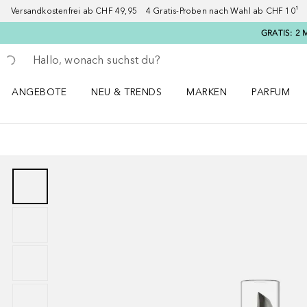
Versandkostenfrei ab CHF 49,95 4 Gratis-Proben nach Wahl ab CHF 10¹ 2
GRATIS: 2 
Gehe zurück
Suche ausführen
ANGEBOTE
NEU & TRENDS
MARKEN
PARFUM
ANGEBOTE Menü öffnen
NEU & TRENDS Menü öffnen
MARKEN Menü öffnen
Parfum Men