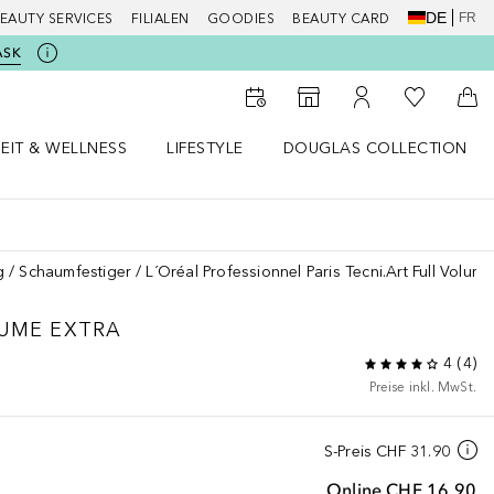
DE
FR
EAUTY SERVICES
FILIALEN
GOODIES
BEAUTY CARD
ASK
Zu Meiner 
Zum Storefinder
Zu Meinem Kunde
Zum
EIT & WELLNESS
LIFESTYLE
DOUGLAS COLLECTION
t & Wellness Menü öffnen
LIFESTYLE Menü öffnen
Douglas Collection Menü öf
g
Schaumfestiger
L´Oréal Professionnel Paris Tecni.Art Full Volume
LUME EXTRA
4
(
4
)
Preise inkl. MwSt.
S-Preis
CHF 31.90
Online
CHF 16.90