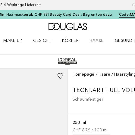
–4 Werktage Lieferzeit
B
Mini Haarmasken ab CHF 99! Beauty Card Deal: Bag on top dazu
Code:
M
Zur Douglas Startseite
MAKE-UP
GESICHT
KÖRPER
HAARE
GESUNDH
ü öffnen
Make-up Menü öffnen
Gesicht Menü öffnen
Körper Menü öffnen
Haare Menü öffnen
Gesundhei
Homepage
Haare
Haarstylin
TECNI.ART
FULL VO
Schaumfestiger
250 ml
CHF 6.76
 / 
100
ml