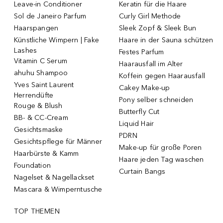
Leave-in Conditioner
Keratin für die Haare
Sol de Janeiro Parfum
Curly Girl Methode
Haarspangen
Sleek Zopf & Sleek Bun
Künstliche Wimpern | Fake
Haare in der Sauna schützen
Lashes
Festes Parfum
Vitamin C Serum
Haarausfall im Alter
ahuhu Shampoo
Koffein gegen Haarausfall
Yves Saint Laurent
Cakey Make-up
Herrendüfte
Pony selber schneiden
Rouge & Blush
Butterfly Cut
BB- & CC-Cream
Liquid Hair
Gesichtsmaske
PDRN
Gesichtspflege für Männer
Make-up für große Poren
Haarbürste & Kamm
Haare jeden Tag waschen
Foundation
Curtain Bangs
Nagelset & Nagellackset
Mascara & Wimperntusche
TOP THEMEN