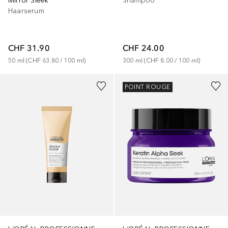
Mirror Sleek
Shampoo
Haarserum
CHF 31.90
CHF 24.00
50
ml
 (
CHF 63.80
 / 
100
ml
)
300
ml
 (
CHF 8.00
 / 
100
ml
)
POINT ROUGE