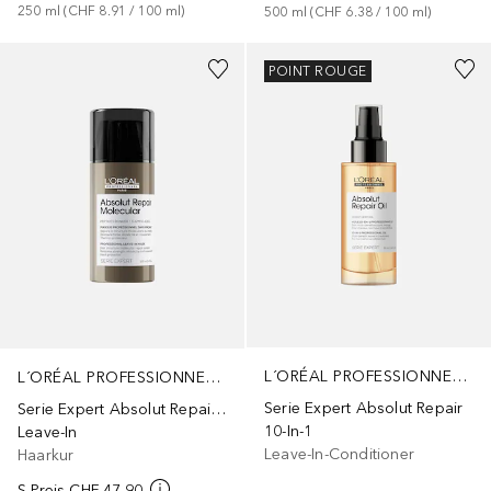
250
ml
 (
CHF 8.91
 / 
100
ml
)
500
ml
 (
CHF 6.38
 / 
100
ml
)
POINT ROUGE
L´ORÉAL PROFESSIONNEL PARIS
L´ORÉAL PROFESSIONNEL PARIS
Serie Expert Absolut Repair
Serie Expert Absolut Repair Molecular
10-In-1
Leave-In
Leave-In-Conditioner
Haarkur
S-Preis
CHF 47.90