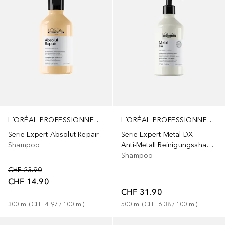
L´ORÉAL PROFESSIONNEL PARIS
L´ORÉAL PROFESSIONNEL PARIS
Serie Expert Absolut Repair
Serie Expert Metal DX
Shampoo
Anti-Metall Reinigungsshampoo für glänzendes & seidig aussehendes Haar, langanhaltende Farben
Shampoo
CHF 23.90
CHF 14.90
CHF 31.90
300
ml
 (
CHF 4.97
 / 
100
ml
)
500
ml
 (
CHF 6.38
 / 
100
ml
)