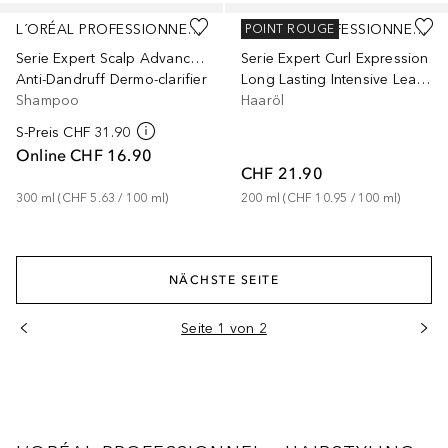
L´ORÉAL PROFESSIONNEL PARIS
L´ORÉAL PROFESSIONNEL PARIS
POINT ROUGE
Serie Expert Scalp Advanced
Serie Expert Curl Expression
Anti-Dandruff Dermo-clarifier
Long Lasting Intensive Leave-In Moisturizer
Shampoo
Haaröl
S-Preis
CHF 31.90
Online
CHF 16.90
CHF 21.90
300
ml
 (
CHF 5.63
 / 
100
ml
)
200
ml
 (
CHF 10.95
 / 
100
ml
)
NÄCHSTE SEITE
Seite 1 von 2