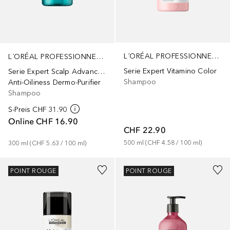
L´ORÉAL PROFESSIONNEL PARIS
L´ORÉAL PROFESSIONNEL PARIS
Serie Expert Vitamino Color
Serie Expert Scalp Advanced
Shampoo
Anti-Oiliness Dermo-Purifier
Shampoo
S-Preis
CHF 31.90
Online
CHF 16.90
CHF 22.90
500
ml
 (
CHF 4.58
 / 
100
ml
)
300
ml
 (
CHF 5.63
 / 
100
ml
)
POINT ROUGE
POINT ROUGE