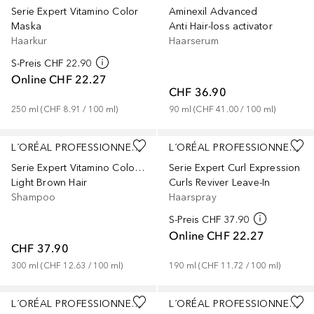
Serie Expert Vitamino Color
Aminexil Advanced
Maska
Anti Hair-loss activator
Haarkur
Haarserum
S-Preis
CHF 22.90
Online
CHF 22.27
CHF 36.90
250
ml
 (
CHF 8.91
 / 
100
ml
)
90
ml
 (
CHF 41.00
 / 
100
ml
)
L´ORÉAL PROFESSIONNEL PARIS
L´ORÉAL PROFESSIONNEL PARIS
Serie Expert Vitamino Color Spectrum
Serie Expert Curl Expression
Light Brown Hair
Curls Reviver Leave-In
Shampoo
Haarspray
S-Preis
CHF 37.90
Online
CHF 22.27
CHF 37.90
300
ml
 (
CHF 12.63
 / 
100
ml
)
190
ml
 (
CHF 11.72
 / 
100
ml
)
L´ORÉAL PROFESSIONNEL PARIS
L´ORÉAL PROFESSIONNEL PARIS