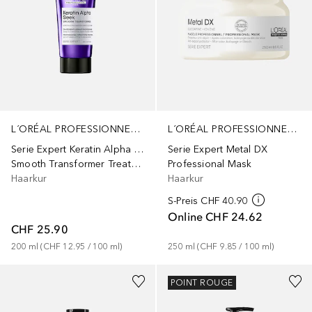
L´ORÉAL PROFESSIONNEL PARIS
L´ORÉAL PROFESSIONNEL PARIS
Serie Expert Metal DX
Serie Expert Keratin Alpha Sleek
Professional Mask
Smooth Transformer Treatment
Haarkur
Haarkur
S-Preis
CHF 40.90
Online
CHF 24.62
CHF 25.90
250
ml
 (
CHF 9.85
 / 
100
ml
)
200
ml
 (
CHF 12.95
 / 
100
ml
)
POINT ROUGE