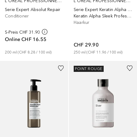
L´ORÉAL PROFESSIONNEL PARIS
L´ORÉAL PROFESSIONNEL PARIS
Serie Expert Absolut Repair
Serie Expert Keratin Alpha Sleek
Conditioner
Keratin Alpha Sleek Professionelle Haarmaske gegen krauses Haar, die das Haar bändigt, es tiefenwirksam pflegt und ihm Geschmeidigkeit und Glanz verleiht
Haarkur
S-Preis
CHF 31.90
Online
CHF 16.55
CHF 29.90
200
ml
 (
CHF 8.28
 / 
100
ml
)
250
ml
 (
CHF 11.96
 / 
100
ml
)
POINT ROUGE