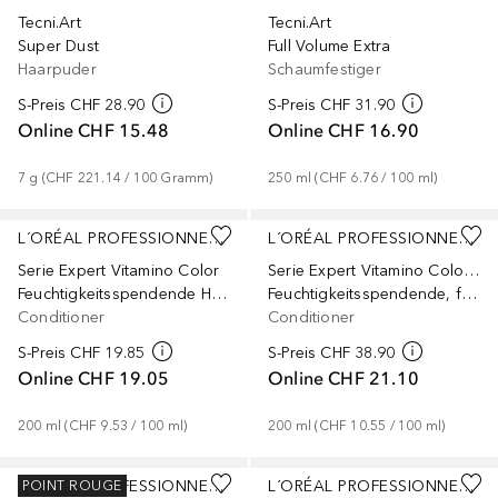
Tecni.Art
Tecni.Art
Super Dust
Full Volume Extra
Haarpuder
Schaumfestiger
S-Preis
CHF 28.90
S-Preis
CHF 31.90
Online
CHF 15.48
Online
CHF 16.90
7
g
 (
CHF 221.14
 / 
100
Gramm
)
250
ml
 (
CHF 6.76
 / 
100
ml
)
L´ORÉAL PROFESSIONNEL PARIS
L´ORÉAL PROFESSIONNEL PARIS
Serie Expert Vitamino Color
Serie Expert Vitamino Color Spectrum
Feuchtigkeitsspendende Haarspülung für coloriertes Haar
Feuchtigkeitsspendende, farbauffrischende Spülung für coloriertes Haar
Conditioner
Conditioner
S-Preis
CHF 19.85
S-Preis
CHF 38.90
Online
CHF 19.05
Online
CHF 21.10
200
ml
 (
CHF 9.53
 / 
100
ml
)
200
ml
 (
CHF 10.55
 / 
100
ml
)
L´ORÉAL PROFESSIONNEL PARIS
L´ORÉAL PROFESSIONNEL PARIS
POINT ROUGE