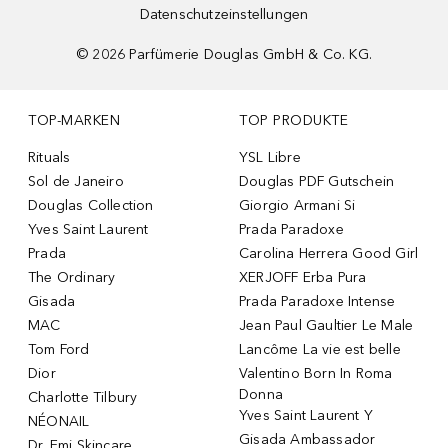
Datenschutzeinstellungen
©
2026
Parfümerie Douglas GmbH & Co. KG.
TOP-MARKEN
TOP PRODUKTE
Rituals
YSL Libre
Sol de Janeiro
Douglas PDF Gutschein
Douglas Collection
Giorgio Armani Si
Yves Saint Laurent
Prada Paradoxe
Prada
Carolina Herrera Good Girl
The Ordinary
XERJOFF Erba Pura
Gisada
Prada Paradoxe Intense
MAC
Jean Paul Gaultier Le Male
Tom Ford
Lancôme La vie est belle
Dior
Valentino Born In Roma
Donna
Charlotte Tilbury
Yves Saint Laurent Y
NÉONAIL
Gisada Ambassador
Dr. Emi Skincare