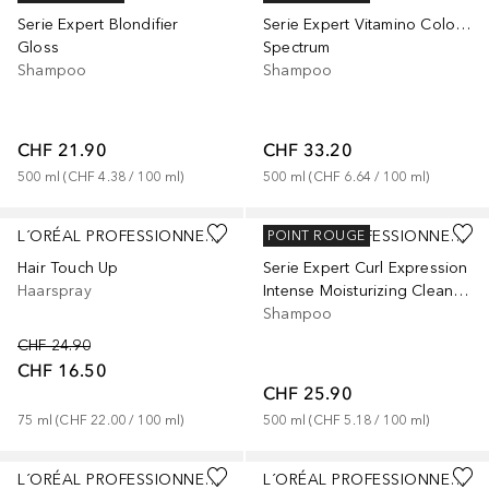
Serie Expert Blondifier
Serie Expert Vitamino Color Spectrum
Gloss
Spectrum
Shampoo
Shampoo
CHF 21.90
CHF 33.20
500
ml
 (
CHF 4.38
 / 
100
ml
)
500
ml
 (
CHF 6.64
 / 
100
ml
)
+
1
L´ORÉAL PROFESSIONNEL PARIS
L´ORÉAL PROFESSIONNEL PARIS
POINT ROUGE
Hair Touch Up
Serie Expert Curl Expression
Haarspray
Intense Moisturizing Cleansing Cream
Shampoo
CHF 24.90
CHF 16.50
CHF 25.90
75
ml
 (
CHF 22.00
 / 
100
ml
)
500
ml
 (
CHF 5.18
 / 
100
ml
)
L´ORÉAL PROFESSIONNEL PARIS
L´ORÉAL PROFESSIONNEL PARIS