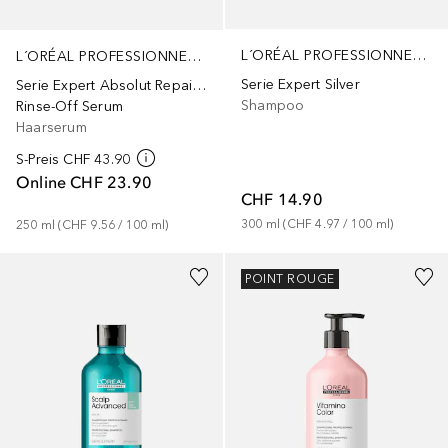
L´ORÉAL PROFESSIONNEL PARIS
L´ORÉAL PROFESSIONNEL PARIS
Serie Expert Silver
Serie Expert Absolut Repair Molecular
Shampoo
Rinse-Off Serum
Haarserum
S-Preis
CHF 43.90
Online
CHF 23.90
CHF 14.90
300
ml
 (
CHF 4.97
 / 
100
ml
)
250
ml
 (
CHF 9.56
 / 
100
ml
)
POINT ROUGE