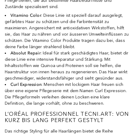
Pflege-Serien, die auf bestimmte Haarbedürfnisse und
Zustände spezialisiert sind.
Vitamino Color
: Diese Linie ist speziell darauf ausgelegt,
gefärbtes Haar zu schützen und die Farbintensität zu
maximieren. Angereichert mit antioxidativen Wirkstoffen, hilft
sie, das Haar zu nähren und vor äusseren Umwelteinflüssen zu
schützen. Die Vitamino Color Produkte tragen dazu bei, dass
deine Farbe länger strahlend bleibt.
Absolut Repair
: Ideal für stark geschädigtes Haar, bietet dir
diese Linie eine intensive Reparatur und Stärkung. Mit
Inhaltsstoffen wie Quinoa und Proteinen soll sie helfen, die
Haarstruktur von innen heraus zu regenerieren. Das Haar wirkt
geschmeidiger, widerstandsfähiger und sieht gesünder aus.
Curl Expression
: Menschen mit lockigem Haar freuen sich
über eine eigene Pflegeserie mit dem Namen Curl Expression.
Die Pflegeformeln verleihen deinen Locken eine klare
Definition, die lange vorhält, ohne zu beschweren.
L’ORÉAL PROFESSIONNEL TECNI.ART: VON
KURZ BIS LANG PERFEKT GESTYLT
Das richtige Styling für alle Haarlängen bietet die Reihe