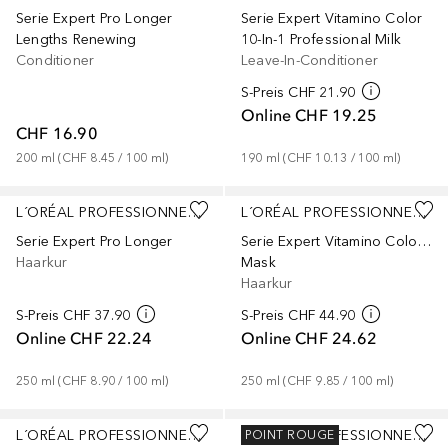
Serie Expert Pro Longer
Serie Expert Vitamino Color
Lengths Renewing
10-In-1 Professional Milk
Conditioner
Leave-In-Conditioner
S-Preis
CHF 21.90
Online
CHF 19.25
CHF 16.90
200
ml
 (
CHF 8.45
 / 
100
ml
)
190
ml
 (
CHF 10.13
 / 
100
ml
)
L´ORÉAL PROFESSIONNEL PARIS
L´ORÉAL PROFESSIONNEL PARIS
Serie Expert Pro Longer
Serie Expert Vitamino Color Spectrum
Haarkur
Mask
Haarkur
S-Preis
CHF 37.90
S-Preis
CHF 44.90
Online
CHF 22.24
Online
CHF 24.62
250
ml
 (
CHF 8.90
 / 
100
ml
)
250
ml
 (
CHF 9.85
 / 
100
ml
)
L´ORÉAL PROFESSIONNEL PARIS
L´ORÉAL PROFESSIONNEL PARIS
POINT ROUGE