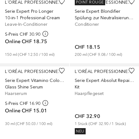
L´ORÉAL PROFESSIONNEL PARIS
L´ORÉAL PROFESSIONNEL PARIS
POINT ROUGE
Serie Expert Pro Longer
Serie Expert Blondifier
10-in-1 Professional Cream
Spülung zur Neutralisierung gelblicher Farbtöne
Leave-In-Conditioner
Conditioner
S-Preis
CHF 30.90
Online
CHF 18.75
CHF 18.15
150
ml
 (
CHF 12.50
 / 
100
ml
)
200
ml
 (
CHF 9.08
 / 
100
ml
)
L´ORÉAL PROFESSIONNEL PARIS
L´ORÉAL PROFESSIONNEL PARIS
Serie Expert Vitamino Color Spectrum
Serie Expert Absolut Repair Molecular
Glass Shine Serum
Kit
Haarserum
Haarpflegeset
S-Preis
CHF 16.90
Online
CHF 15.01
CHF 32.90
30
ml
 (
CHF 50.03
 / 
100
ml
)
1
Stück
 (
CHF 32.90
 / 
1
Stück
)
NEU