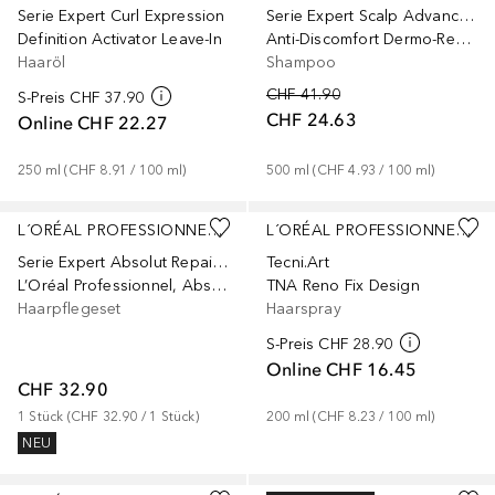
Serie Expert Curl Expression
Serie Expert Scalp Advanced
Definition Activator Leave-In
Anti-Discomfort Dermo-Regulator
Haaröl
Shampoo
CHF 41.90
S-Preis
CHF 37.90
CHF 24.63
Online
CHF 22.27
250
ml
 (
CHF 8.91
 / 
100
ml
)
500
ml
 (
CHF 4.93
 / 
100
ml
)
L´ORÉAL PROFESSIONNEL PARIS
L´ORÉAL PROFESSIONNEL PARIS
Serie Expert Absolut Repair Molecular
Tecni.Art
L’Oréal Professionnel, Absolut Repair Molecular 2er-Set: Sulfatfreies Molecular Repair Shampoo 100 ml + Professional Bi-Phase Oil 30 ml
TNA Reno Fix Design
Haarpflegeset
Haarspray
S-Preis
CHF 28.90
Online
CHF 16.45
CHF 32.90
1
Stück
 (
CHF 32.90
 / 
1
Stück
)
200
ml
 (
CHF 8.23
 / 
100
ml
)
NEU