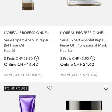
L´ORÉAL PROFESSIONNEL PARIS
L´ORÉAL PROFESSIONNEL PARIS
Serie Expert Absolut Repair Molecular
Serie Expert Absolut Repair Molecular
Rinse Off Professional Mask
Bi-Phase Oil
Haarkur
Haaröl
S-Preis
CHF 43.90
S-Preis
CHF 29.90
Online
CHF 24.62
Online
CHF 16.42
250
ml
 (
CHF 9.85
 / 
100
ml
)
30
ml
 (
CHF 54.73
 / 
100
ml
)
POINT ROUGE