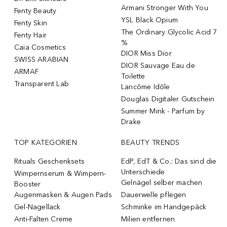
Armani Stronger With You
Fenty Beauty
YSL Black Opium
Fenty Skin
The Ordinary Glycolic Acid 7
Fenty Hair
%
Caia Cosmetics
DIOR Miss Dior
SWISS ARABIAN
DIOR Sauvage Eau de
ARMAF
Toilette
Transparent Lab
Lancôme Idôle
Douglas Digitaler Gutschein
Summer Mink - Parfum by
Drake
TOP KATEGORIEN
BEAUTY TRENDS
Rituals Geschenksets
EdP, EdT & Co.: Das sind die
Unterschiede
Wimpernserum & Wimpern-
Gelnägel selber machen
Booster
Augenmasken & Augen Pads
Dauerwelle pflegen
Gel-Nagellack
Schminke im Handgepäck
Anti-Falten Creme
Milien entfernen