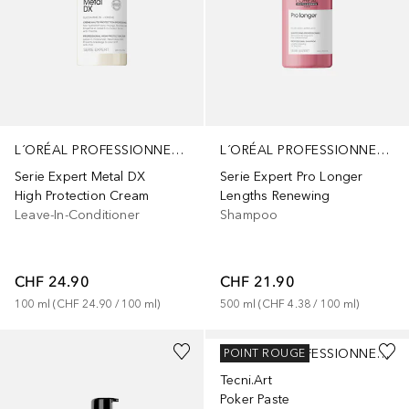
L´ORÉAL PROFESSIONNEL PARIS
L´ORÉAL PROFESSIONNEL PARIS
Serie Expert Metal DX
Serie Expert Pro Longer
High Protection Cream
Lengths Renewing
Leave-In-Conditioner
Shampoo
CHF 24.90
CHF 21.90
100
ml
 (
CHF 24.90
 / 
100
ml
)
500
ml
 (
CHF 4.38
 / 
100
ml
)
L´ORÉAL PROFESSIONNEL PARIS
POINT ROUGE
Tecni.Art
Poker Paste