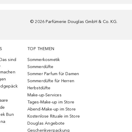
©
2026
Parfümerie Douglas GmbH & Co. KG.
S
TOP THEMEN
 Das sind
Sommerkosmetik
e
Sommerdüfte
r machen
Sommer Parfum für Damen
gen
Sommerdüfte für Herren
ndgepäck
Herbstdüfte
Make-up-Services
Haare
Tages-Make-up im Store
ode
Abend-Make-up im Store
eek Bun
Kostenlose Rituale im Store
una
Douglas Angebote
Geschenkverpackung