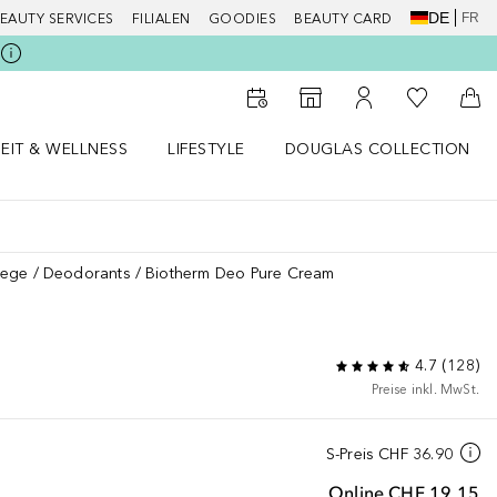
DE
FR
EAUTY SERVICES
FILIALEN
GOODIES
BEAUTY CARD
Zu Meiner 
Zum Storefinder
Zu Meinem Kunde
Zum
EIT & WELLNESS
LIFESTYLE
DOUGLAS COLLECTION
t & Wellness Menü öffnen
LIFESTYLE Menü öffnen
Douglas Collection Menü öf
lege
Deodorants
Biotherm Deo Pure Cream
4.7
(
128
)
Preise inkl. MwSt.
S-Preis
CHF 36.90
Online
CHF 19.15