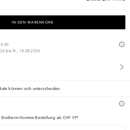
IN DEN WARENKORB
49.95
26 bis Fr., 14.08.2026
liale können sich unterscheiden.
er Biotherm-Homme-Bestellung ab CHF 39*