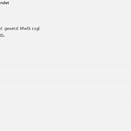
endet
kl. gesetzl. MwSt zzgl.
en.