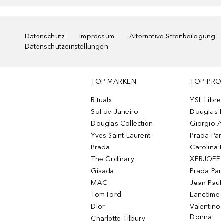
Datenschutz
Impressum
Alternative Streitbeilegung
Datenschutzeinstellungen
TOP-MARKEN
TOP PR
Rituals
YSL Libre
Sol de Janeiro
Douglas 
Douglas Collection
Giorgio A
Yves Saint Laurent
Prada Pa
Prada
Carolina 
The Ordinary
XERJOFF 
Gisada
Prada Pa
MAC
Jean Paul
Tom Ford
Lancôme L
Dior
Valentin
Donna
Charlotte Tilbury