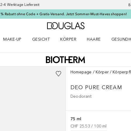
–4 Werktage Lieferzeit
B
 % Rabatt ohne Code + Gratis-Versand. Jetzt Sommer-Must-Haves shoppen!
Zur Douglas Startseite
MAKE-UP
GESICHT
KÖRPER
HAARE
GESUNDH
ü öffnen
Make-up Menü öffnen
Gesicht Menü öffnen
Körper Menü öffnen
Haare Menü öffnen
Gesundhei
Homepage
Körper
Körperpf
DEO PURE
CREAM
Deodorant
75 ml
CHF 25.53
 / 
100
ml