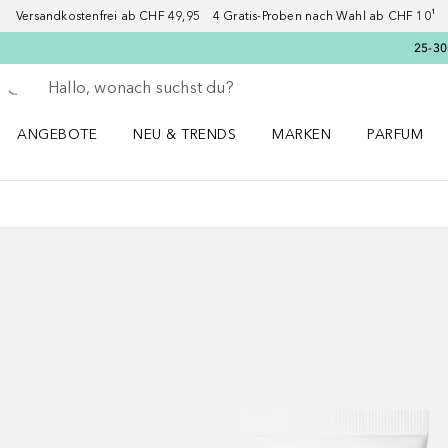
Versandkostenfrei ab CHF 49,95 4 Gratis-Proben nach Wahl ab CHF 10¹ 2
25-30
Gehe zurück
Suche ausführen
ANGEBOTE
NEU & TRENDS
MARKEN
PARFUM
ANGEBOTE Menü öffnen
NEU & TRENDS Menü öffnen
MARKEN Menü öffnen
Parfum Men