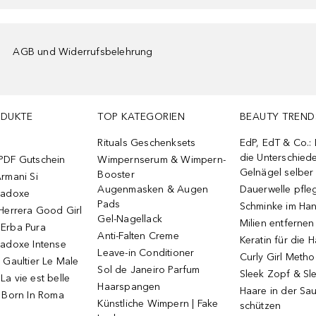
AGB und Widerrufsbelehrung
ODUKTE
TOP KATEGORIEN
BEAUTY TREND
Rituals Geschenksets
EdP, EdT & Co.:
die Unterschied
PDF Gutschein
Wimpernserum & Wimpern-
Gelnägel selbe
Booster
rmani Si
Augenmasken & Augen
Dauerwelle pfle
radoxe
Pads
Schminke im Ha
Herrera Good Girl
Gel-Nagellack
Milien entfernen
Erba Pura
Anti-Falten Creme
Keratin für die 
radoxe Intense
Leave-in Conditioner
Curly Girl Meth
 Gaultier Le Male
Sol de Janeiro Parfum
Sleek Zopf & Sl
a vie est belle
Haarspangen
Haare in der Sa
o Born In Roma
Künstliche Wimpern | Fake
schützen