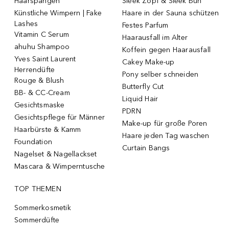
Haarspangen
Sleek Zopf & Sleek Bun
Künstliche Wimpern | Fake
Haare in der Sauna schützen
Lashes
Festes Parfum
Vitamin C Serum
Haarausfall im Alter
ahuhu Shampoo
Koffein gegen Haarausfall
Yves Saint Laurent
Cakey Make-up
Herrendüfte
Pony selber schneiden
Rouge & Blush
Butterfly Cut
BB- & CC-Cream
Liquid Hair
Gesichtsmaske
PDRN
Gesichtspflege für Männer
Make-up für große Poren
Haarbürste & Kamm
Haare jeden Tag waschen
Foundation
Curtain Bangs
Nagelset & Nagellackset
Mascara & Wimperntusche
TOP THEMEN
Sommerkosmetik
Sommerdüfte