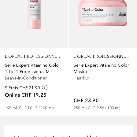
L´ORÉAL PROFESSIONNEL PARIS
L´ORÉAL PROFESSIONNEL PARIS
Serie Expert Vitamino Color
Serie Expert Vitamino Color
Maska
10-In-1 Professional Milk
Haarkur
Leave-In-Conditioner
S-Preis
CHF 21.90
Online
CHF 19.25
CHF 23.90
250
ml
 (
CHF 9.56
 / 
100
ml
)
190
ml
 (
CHF 10.13
 / 
100
ml
)