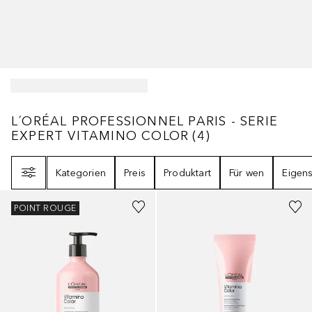
L´ORÉAL PROFESSIONNEL PARIS - SERIE 
L´ORÉAL PROFESSIONNEL PARIS - SERIE
EXPERT VITAMINO COLOR
(
4
)
Filter
Kategorien
Preis
Produktart
Für wen
Eigens
POINT ROUGE