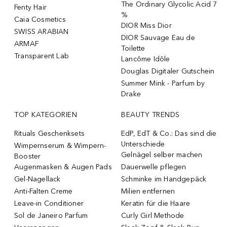
The Ordinary Glycolic Acid 7
Fenty Hair
%
Caia Cosmetics
DIOR Miss Dior
SWISS ARABIAN
DIOR Sauvage Eau de
ARMAF
Toilette
Transparent Lab
Lancôme Idôle
Douglas Digitaler Gutschein
Summer Mink - Parfum by
Drake
TOP KATEGORIEN
BEAUTY TRENDS
Rituals Geschenksets
EdP, EdT & Co.: Das sind die
Unterschiede
Wimpernserum & Wimpern-
Gelnägel selber machen
Booster
Augenmasken & Augen Pads
Dauerwelle pflegen
Gel-Nagellack
Schminke im Handgepäck
Anti-Falten Creme
Milien entfernen
Leave-in Conditioner
Keratin für die Haare
Sol de Janeiro Parfum
Curly Girl Methode