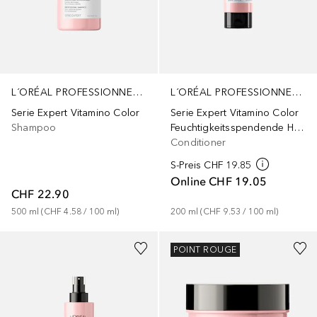
L´ORÉAL PROFESSIONNEL PARIS
L´ORÉAL PROFESSIONNEL PARIS
Serie Expert Vitamino Color
Serie Expert Vitamino Color
Shampoo
Feuchtigkeitsspendende Haarspülung für coloriertes Haar
Conditioner
S-Preis
CHF 19.85
Online
CHF 19.05
CHF 22.90
500
ml
 (
CHF 4.58
 / 
100
ml
)
200
ml
 (
CHF 9.53
 / 
100
ml
)
POINT ROUGE