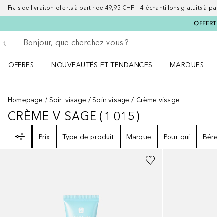
Frais de livraison offerts à partir de 49,95 CHF 4 échantillons gratuits à p
OFFERT:
Retourner
Exécuter la recherche
OFFRES
NOUVEAUTÉS ET TENDANCES
MARQUES
Ouvrir OFFRES le menu
Ouvrir NOUVEAUTÉS ET TENDANCES le menu
Ouvrir MARQU
Homepage
Soin visage
Soin visage
Crème visage
CRÈME VISAGE
(
1 015
)
CRÈME VISAGE
1015
RÉSULTATS
Filtre
Prix
Type de produit
Marque
Pour qui
Béné