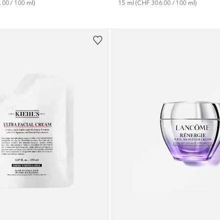
15
ml
 (
CHF 306.00
 / 
100
ml
)
.00
 / 
100
ml
)