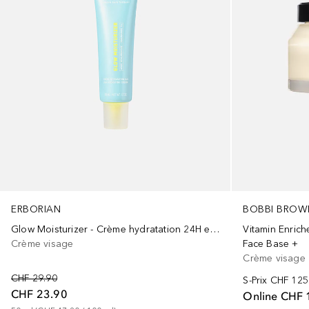
ERBORIAN
BOBBI BROW
Glow Moisturizer - Crème hydratation 24H effet glass skin
Vitamin Enric
Crème visage
Face Base +
Crème visage
CHF 29.90
S-Prix
CHF 125
CHF 23.90
Online
CHF 