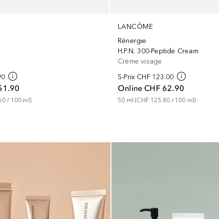
LANCÔME
Rénergie
H.P.N. 300-Peptide Cream
Crème visage
90
S-Prix
CHF 123.00
51.90
Online
CHF 62.90
60
 / 
100
ml
)
50
ml
 (
CHF 125.80
 / 
100
ml
)