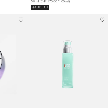
50
ml
 (
CHF 170.00
 / 
100
ml
)
CADEAU