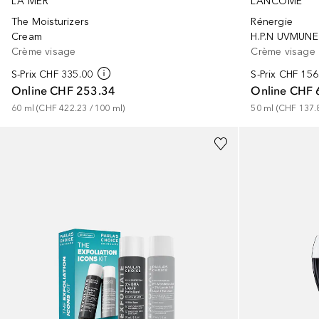
LA MER
LANCÔME
The Moisturizers
Rénergie
Cream
H.P.N UVMUNE
Crème visage
Crème visage
S-Prix
CHF 335.00
S-Prix
CHF 156
Online
CHF 253.34
Online
CHF 
60
ml
 (
CHF 422.23
 / 
100
ml
)
50
ml
 (
CHF 137.