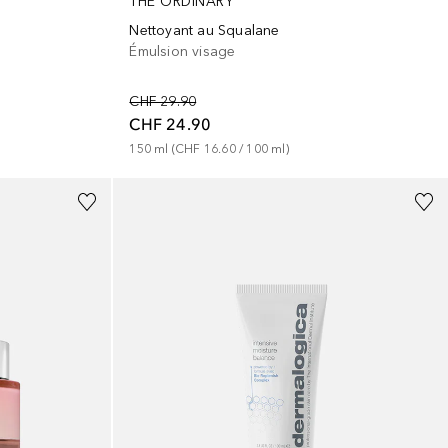
THE ORDINARY
Nettoyant au Squalane
Émulsion visage
CHF 29.90
CHF 24.90
150
ml
 (
CHF 16.60
 / 
100
ml
)