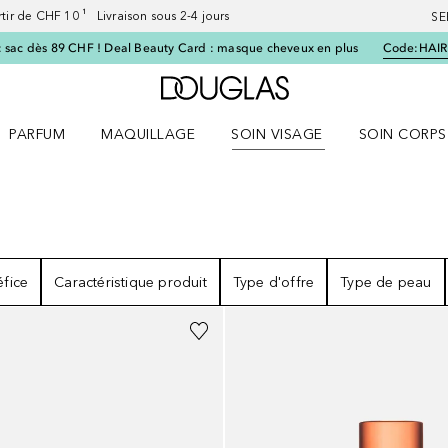
artir de CHF 10 ¹ Livraison sous 2-4 jours
SE
 sac dès 89 CHF ! Deal Beauty Card : masque cheveux en plus
Code:
HAIR
Vers l'accueil Douglas
PARFUM
MAQUILLAGE
SOIN VISAGE
SOIN CORPS
ES le menu
Ouvrir Parfum le menu
Ouvrir Maquillage le menu
Ouvrir Soin visage le menu
Ouvrir Soin c
fice
Caractéristique produit
Type d'offre
Type de peau