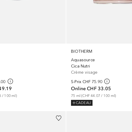
BIOTHERM
Aquasource
Cica Nutri
Crème visage
.00
S-Prix
CHF 75.90
49.19
Online
CHF 33.05
8
 / 
100
ml
)
75
ml
 (
CHF 44.07
 / 
100
ml
)
CADEAU