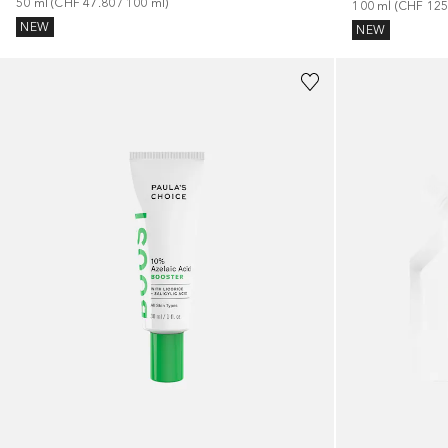
50
ml
 (
CHF 47.80
 / 
100
ml
)
100
ml
 (
CHF 125
NEW
NEW