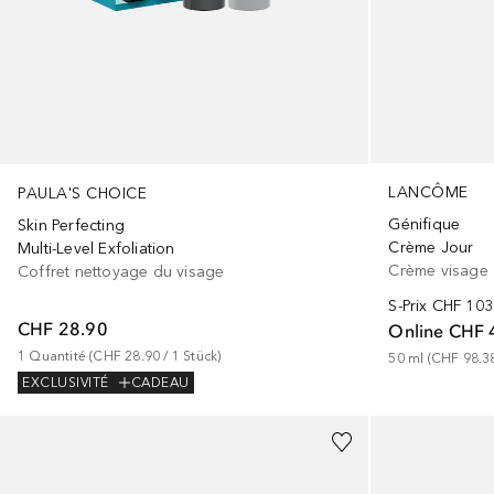
LANCÔME
PAULA'S CHOICE
Génifique
Skin Perfecting
Crème Jour
Multi-Level Exfoliation
Crème visage
Coffret nettoyage du visage
S-Prix
CHF 103
CHF 28.90
Online
CHF 
1
Quantité
 (
CHF 28.90
 / 
1
Stück
)
50
ml
 (
CHF 98.3
EXCLUSIVITÉ
CADEAU