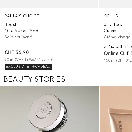
PAULA'S CHOICE
KIEHL’S
Boost
Ultra Facial
10% Azelaic Acid
Cream
Soin anti-acné
Crème visage
S-Prix
CHF 71.
CHF 56.90
Online
CHF 
30
ml
 (
CHF 189.67
 / 
100
ml
)
150
ml
 (
CHF 34.
EXCLUSIVITÉ
CADEAU
BEAUTY STORIES
Ignorer