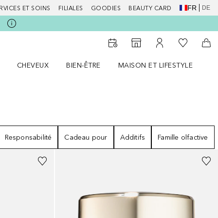
FR
DE
RVICES ET SOINS
FILIALES
GOODIES
BEAUTY CARD
Vers Ma Li
Vers le Storefinder
Vers Mon Compte
Vers
CHEVEUX
BIEN-ÊTRE
MAISON ET LIFESTYLE
D
orps le menu
Ouvrir Cheveux le menu
Ouvrir Bien-être le menu
Ouvrir Maison et Lifestyle le m
Ou
Responsabilité
Cadeau pour
Additifs
Famille olfactive