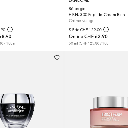
LANCÔME
Rénergie
H.P.N. 300-Peptide Cream Rich
Crème visage
.90
S-Prix
CHF 129.00
68.90
Online
CHF 62.90
80
 / 
100
ml
)
50
ml
 (
CHF 125.80
 / 
100
ml
)