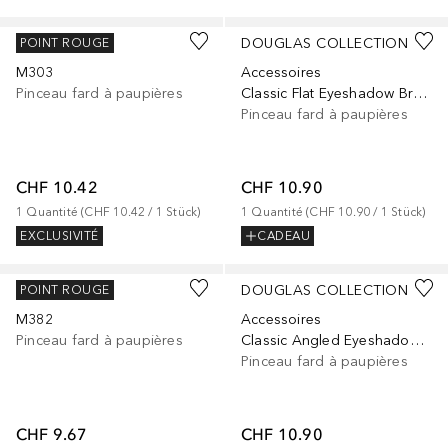
MORPHE
DOUGLAS COLLECTION
POINT ROUGE
M303
Accessoires
Pinceau fard à paupières
Classic Flat Eyeshadow Brush
Pinceau fard à paupières
CHF 10.42
CHF 10.90
1
Quantité
 (
CHF 10.42
 / 
1
Stück
)
1
Quantité
 (
CHF 10.90
 / 
1
Stück
)
EXCLUSIVITÉ
CADEAU
MORPHE
DOUGLAS COLLECTION
POINT ROUGE
M382
Accessoires
Pinceau fard à paupières
Classic Angled Eyeshadow Brush
Pinceau fard à paupières
CHF 9.67
CHF 10.90