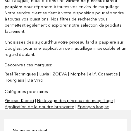
Sur Douglas, nous offrons une
variété de pinceaux fard à
paupière
pour répondre à toutes vos envies de maquillage.
Notre service client se tient à votre disposition pour répondre
à toutes vos questions. Nos filtres de recherche vous
permettent également d'explorer notre sélection de produits
facilement.
Choisissez dès aujourd'hui votre pinceau fard à paupière sur
Douglas, pour une application de maquillage impeccable et un
regard éclatant.
Découvrez ces marques:
Real Techniques
|
Luvia
|
ZOEVA
|
Morphe
|
e.l.f. Cosmetics
|
Hourglass
|
Da Vinci
Catégories populaires
Pinceau Kabuki
|
Nettoyage des pinceaux de maquillage
|
Application de la poudre bronzante
|
Éponges konjac
Ne manquez rien!