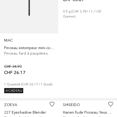
0.9
g
 (
CHF 3,741.11
 / 
100
Gramm
)
MAC
Pinceau estompeur mini-conique 221S
Pinceau fard à paupières
CHF 34.90
CHF 26.17
1
Quantité
 (
CHF 26.17
 / 
1
Stück
)
CADEAU
ZOEVA
SHISEIDO
227 Eyeshadow Blender
Hanen Fude Pinceau Yeux Effect Ombré