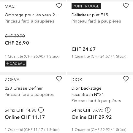
MAC
SIGMA
POINT ROUGE
Ombrage pour les yeux 239S
Délimiteur plat E15
Pinceau fard à paupières
Pinceau fard à paupières
CHF 39.90
CHF 26.90
CHF 24.67
1
Quantité
 (
CHF 26.90
 / 
1
Stück
)
1
Quantité
 (
CHF 24.67
 / 
1
Stück
)
CADEAU
ZOEVA
DIOR
228 Crease Definer
Dior Backstage
Pinceau fard à paupières
Face Brush N°21
Pinceau fard à paupières
S-Prix
CHF 14.90
S-Prix
CHF 39.90
Online
CHF 11.17
Online
CHF 29.92
1
Quantité
 (
CHF 11.17
 / 
1
Stück
)
1
Quantité
 (
CHF 29.92
 / 
1
Stück
)