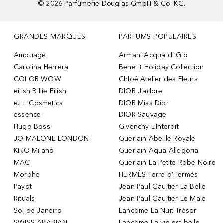
©
2026
Parfümerie Douglas GmbH & Co. KG.
GRANDES MARQUES
PARFUMS POPULAIRES
Amouage
Armani Acqua di Giò
Carolina Herrera
Benefit Holiday Collection
COLOR WOW
Chloé Atelier des Fleurs
eilish Billie Eilish
DIOR J’adore
e.l.f. Cosmetics
DIOR Miss Dior
essence
DIOR Sauvage
Hugo Boss
Givenchy L’Interdit
JO MALONE LONDON
Guerlain Abeille Royale
KIKO Milano
Guerlain Aqua Allegoria
MAC
Guerlain La Petite Robe Noire
Morphe
HERMÈS Terre d’Hermès
Payot
Jean Paul Gaultier La Belle
Rituals
Jean Paul Gaultier Le Male
Sol de Janeiro
Lancôme La Nuit Trésor
SWISS ARABIAN
Lancôme La vie est belle