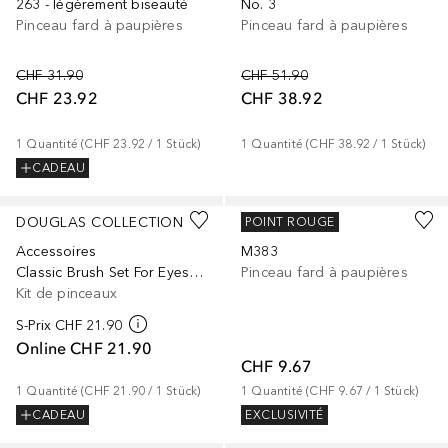
263 - légèrement biseauté
No. 3
Pinceau fard à paupières
Pinceau fard à paupières
CHF 31.90
CHF 51.90
CHF 23.92
CHF 38.92
1
Quantité
 (
CHF 23.92
 / 
1
Stück
)
1
Quantité
 (
CHF 38.92
 / 
1
Stück
)
CADEAU
DOUGLAS COLLECTION
MORPHE
POINT ROUGE
Accessoires
M383
Classic Brush Set For Eyes & Brows
Pinceau fard à paupières
Kit de pinceaux
S-Prix
CHF 21.90
Online
CHF 21.90
CHF 9.67
1
Quantité
 (
CHF 21.90
 / 
1
Stück
)
1
Quantité
 (
CHF 9.67
 / 
1
Stück
)
CADEAU
EXCLUSIVITÉ