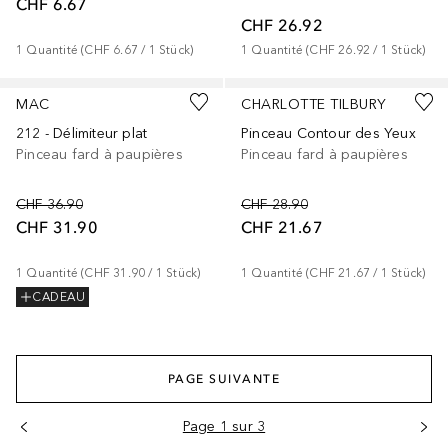
CHF 6.67
CHF 26.92
1
Quantité
 (
CHF 6.67
 / 
1
Stück
)
1
Quantité
 (
CHF 26.92
 / 
1
Stück
)
MAC
CHARLOTTE TILBURY
212 - Délimiteur plat
Pinceau Contour des Yeux
Pinceau fard à paupières
Pinceau fard à paupières
CHF 36.90
CHF 28.90
CHF 31.90
CHF 21.67
1
Quantité
 (
CHF 31.90
 / 
1
Stück
)
1
Quantité
 (
CHF 21.67
 / 
1
Stück
)
CADEAU
PAGE SUIVANTE
Page 1 sur 3