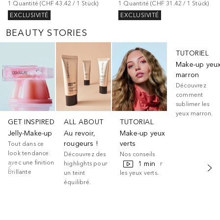
1
Quantité
 (
CHF 43.42
 / 
1
Stück
)
1
Quantité
 (
CHF 31.42
 / 
1
Stück
)
EXCLUSIVITÉ
EXCLUSIVITÉ
BEAUTY STORIES
Ignorer
TUTORIEL
Make-up yeu
marron
Découvrez
comment
sublimer les
yeux marron.
GET INSPIRED
ALL ABOUT
TUTORIAL
Jelly-Make-up
Au revoir,
Make-up yeux
rougeurs !
verts
Tout dans ce
look tendance
Découvrez des
Nos conseils
avec une finition
1 min
highlights pour
pour maquiller
brillante
un teint
les yeux verts.
équilibré.