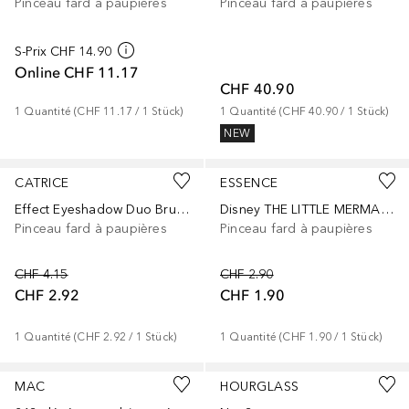
Pinceau fard à paupières
Pinceau fard à paupières
S-Prix
CHF 14.90
Online
CHF 11.17
CHF 40.90
1
Quantité
 (
CHF 11.17
 / 
1
Stück
)
1
Quantité
 (
CHF 40.90
 / 
1
Stück
)
NEW
CATRICE
ESSENCE
Effect Eyeshadow Duo Brush
Disney THE LITTLE MERMAID 01 Eye Believe In Me
Pinceau fard à paupières
Pinceau fard à paupières
CHF 4.15
CHF 2.90
CHF 2.92
CHF 1.90
1
Quantité
 (
CHF 2.92
 / 
1
Stück
)
1
Quantité
 (
CHF 1.90
 / 
1
Stück
)
MAC
HOURGLASS