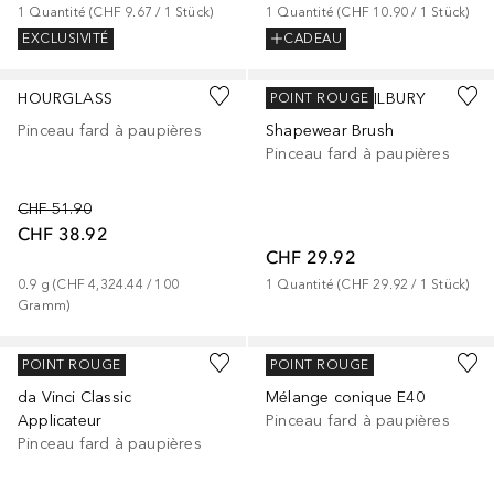
1
Quantité
 (
CHF 9.67
 / 
1
Stück
)
1
Quantité
 (
CHF 10.90
 / 
1
Stück
)
EXCLUSIVITÉ
CADEAU
HOURGLASS
CHARLOTTE TILBURY
POINT ROUGE
Pinceau fard à paupières
Shapewear Brush
Pinceau fard à paupières
CHF 51.90
CHF 38.92
CHF 29.92
0.9
g
 (
CHF 4,324.44
 / 
100
1
Quantité
 (
CHF 29.92
 / 
1
Stück
)
Gramm
)
DA VINCI
SIGMA
POINT ROUGE
POINT ROUGE
da Vinci Classic
Mélange conique E40
Applicateur
Pinceau fard à paupières
Pinceau fard à paupières