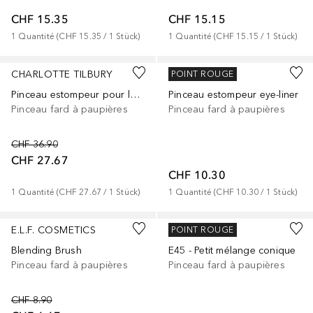
CHF 15.35
CHF 15.15
1
Quantité
 (
CHF 15.35
 / 
1
Stück
)
1
Quantité
 (
CHF 15.15
 / 
1
Stück
)
CHARLOTTE TILBURY
LILY LOLO
POINT ROUGE
Pinceau estompeur pour les yeux
Pinceau estompeur eye-liner
Pinceau fard à paupières
Pinceau fard à paupières
CHF 36.90
CHF 27.67
CHF 10.30
1
Quantité
 (
CHF 27.67
 / 
1
Stück
)
1
Quantité
 (
CHF 10.30
 / 
1
Stück
)
E.L.F. COSMETICS
SIGMA
POINT ROUGE
Blending Brush
E45 - Petit mélange conique
Pinceau fard à paupières
Pinceau fard à paupières
CHF 8.90