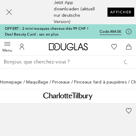
Jetzt App
[navigation.slideout.screenreader]
downloaden (aktuell
AFFICHER
nur deutsche
Version)
OFFERT : 2 mini masques cheveux dès 99 CHF !
Code:
MASK
Deal Beauty Card : sac en plus
Vers l'accueil Douglas
Vers Ma Li
Ouvrir le menu
Vers Mon Compte
Vers
Menu
Retourner
Exécuter la recherche
Homepage
Maquillage
Pinceaux
Pinceaux fard à paupières
Ch