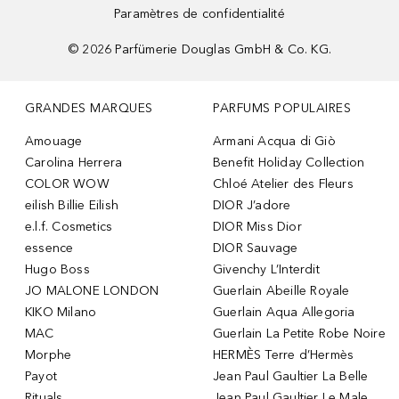
Paramètres de confidentialité
©
2026
Parfümerie Douglas GmbH & Co. KG.
GRANDES MARQUES
PARFUMS POPULAIRES
Amouage
Armani Acqua di Giò
Carolina Herrera
Benefit Holiday Collection
COLOR WOW
Chloé Atelier des Fleurs
eilish Billie Eilish
DIOR J’adore
e.l.f. Cosmetics
DIOR Miss Dior
essence
DIOR Sauvage
Hugo Boss
Givenchy L’Interdit
JO MALONE LONDON
Guerlain Abeille Royale
KIKO Milano
Guerlain Aqua Allegoria
MAC
Guerlain La Petite Robe Noire
Morphe
HERMÈS Terre d’Hermès
Payot
Jean Paul Gaultier La Belle
Rituals
Jean Paul Gaultier Le Male