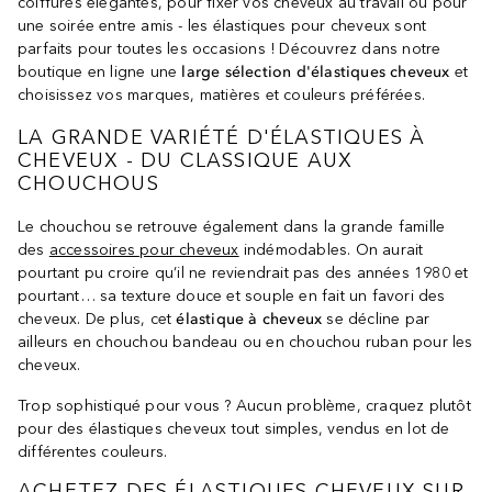
coiffures élégantes, pour fixer vos cheveux au travail ou pour
une soirée entre amis - les élastiques pour cheveux sont
parfaits pour toutes les occasions ! Découvrez dans notre
boutique en ligne une
large sélection d'élastiques cheveux
et
choisissez vos marques, matières et couleurs préférées.
LA GRANDE VARIÉTÉ D'ÉLASTIQUES À
CHEVEUX - DU CLASSIQUE AUX
CHOUCHOUS
Le chouchou se retrouve également dans la grande famille
des
accessoires pour cheveux
indémodables. On aurait
pourtant pu croire qu’il ne reviendrait pas des années 1980 et
pourtant… sa texture douce et souple en fait un favori des
cheveux. De plus, cet
élastique à cheveux
se décline par
ailleurs en chouchou bandeau ou en chouchou ruban pour les
cheveux.
Trop sophistiqué pour vous ? Aucun problème, craquez plutôt
pour des élastiques cheveux tout simples, vendus en lot de
différentes couleurs.
ACHETEZ DES ÉLASTIQUES CHEVEUX SUR