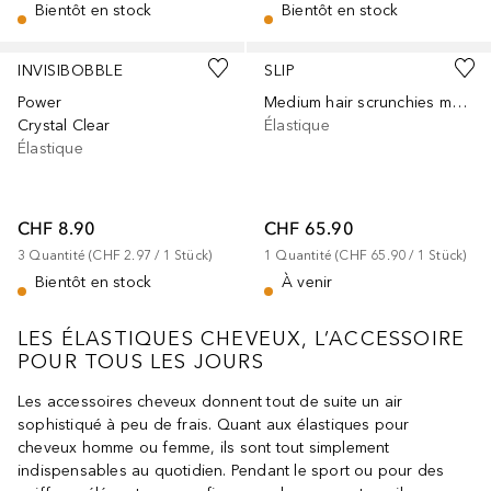
Bientôt en stock
Bientôt en stock
INVISIBOBBLE
SLIP
Power
Medium hair scrunchies made of pure silk
Crystal Clear
Élastique
Élastique
CHF 8.90
CHF 65.90
3
Quantité
 (
CHF 2.97
 / 
1
Stück
)
1
Quantité
 (
CHF 65.90
 / 
1
Stück
)
Bientôt en stock
À venir
LES ÉLASTIQUES CHEVEUX, L’ACCESSOIRE
POUR TOUS LES JOURS
Les accessoires cheveux donnent tout de suite un air
sophistiqué à peu de frais. Quant aux élastiques pour
cheveux homme ou femme, ils sont tout simplement
indispensables au quotidien. Pendant le sport ou pour des