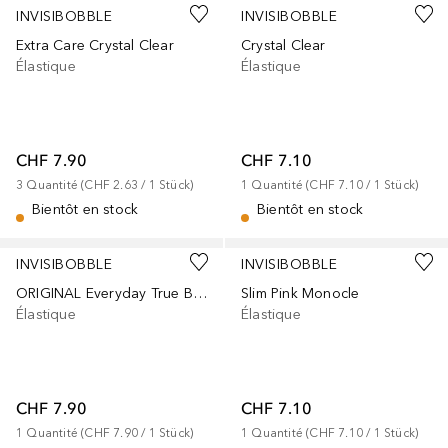
INVISIBOBBLE
INVISIBOBBLE
Extra Care Crystal Clear
Crystal Clear
Élastique
Élastique
CHF 7.90
CHF 7.10
3
Quantité
 (
CHF 2.63
 / 
1
Stück
)
1
Quantité
 (
CHF 7.10
 / 
1
Stück
)
Bientôt en stock
Bientôt en stock
INVISIBOBBLE
INVISIBOBBLE
ORIGINAL Everyday True Black
Slim Pink Monocle
Élastique
Élastique
CHF 7.90
CHF 7.10
1
Quantité
 (
CHF 7.90
 / 
1
Stück
)
1
Quantité
 (
CHF 7.10
 / 
1
Stück
)