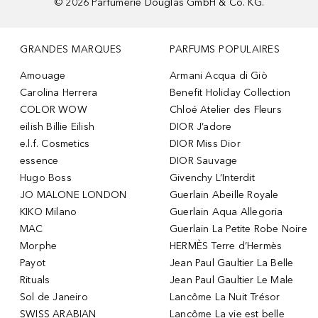
©
2026
Parfümerie Douglas GmbH & Co. KG.
GRANDES MARQUES
PARFUMS POPULAIRES
Amouage
Armani Acqua di Giò
Carolina Herrera
Benefit Holiday Collection
COLOR WOW
Chloé Atelier des Fleurs
eilish Billie Eilish
DIOR J’adore
e.l.f. Cosmetics
DIOR Miss Dior
essence
DIOR Sauvage
Hugo Boss
Givenchy L’Interdit
JO MALONE LONDON
Guerlain Abeille Royale
KIKO Milano
Guerlain Aqua Allegoria
MAC
Guerlain La Petite Robe Noire
Morphe
HERMÈS Terre d’Hermès
Payot
Jean Paul Gaultier La Belle
Rituals
Jean Paul Gaultier Le Male
Sol de Janeiro
Lancôme La Nuit Trésor
SWISS ARABIAN
Lancôme La vie est belle