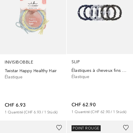
SLIP
INVISIBOBBLE
Élastiques à cheveux fins en pure soie
Twistar Happy Healthy Hair
Élastique
Élastique
CHF 62.90
CHF 6.93
1
Quantité
 (
CHF 62.90
 / 
1
Stück
)
1
Quantité
 (
CHF 6.93
 / 
1
Stück
)
+
4
POINT ROUGE