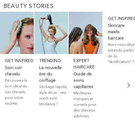
BEAUTY STORIES
Ignorer
GET INSPIRE
Skincare
meets
haircare
Avez-vous déjà
entendu parler
de la
GET INSPIRED
TRENDING
EXPERT
"skinification" ?
HAIRCARE
Soin cuir
La nouvelle
chevelu
ère du
Guide de
coiffage
soins
Découvrez le
soin idéal du
capillaires
Séchage rapide,
cuir chevelu
style doux : ces
Meilleures
pour votre
outils sont
marques et
routine.
tendance !
conseils pour
des cheveux
sublimes