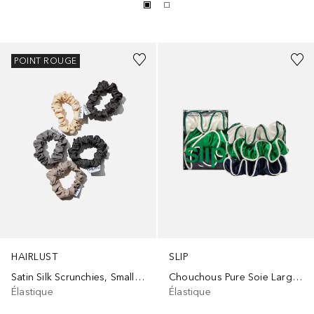
POINT ROUGE
HAIRLUST
SLIP
Satin Silk Scrunchies, Small, 5-Pack
Chouchous Pure Soie Larges - Jour De Match
Élastique
Élastique