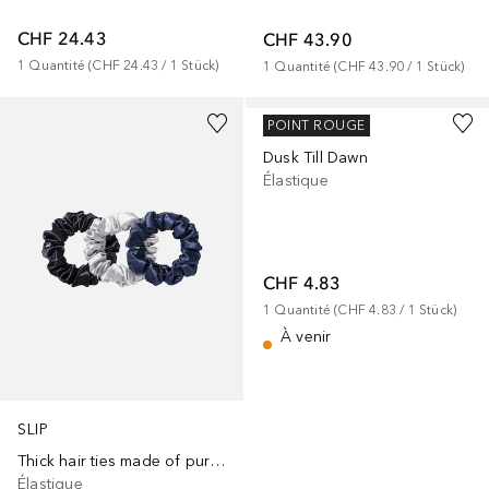
CHF 24.43
CHF 43.90
1
Quantité
 (
CHF 24.43
 / 
1
Stück
)
1
Quantité
 (
CHF 43.90
 / 
1
Stück
)
INVISIBOBBLE
POINT ROUGE
Dusk Till Dawn
Élastique
CHF 4.83
1
Quantité
 (
CHF 4.83
 / 
1
Stück
)
À venir
SLIP
Thick hair ties made of pure silk
Élastique