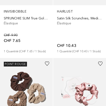
INVISIBOBBLE
HAIRLUST
SPRUNCHIE SLIM True Golden
Satin Silk Scrunchies, Medium, 3-Pack
Élastique
Élastique
CHF 9.90
CHF 7.65
CHF 10.43
1
Quantité
 (
CHF 7.65
 / 
1
Stück
)
1
Quantité
 (
CHF 10.43
 / 
1
Stück
)
POINT ROUGE