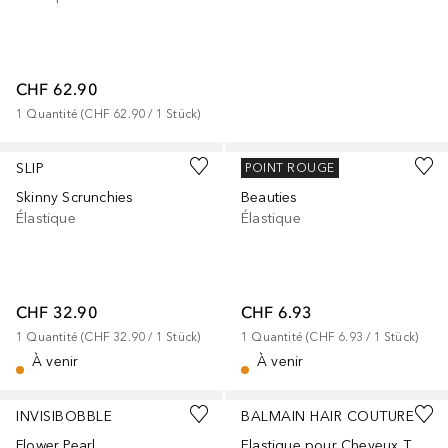
CHF 62.90
1
Quantité
 (
CHF 62.90
 / 
1
Stück
)
SLIP
INVISIBOBBLE
POINT ROUGE
Skinny Scrunchies
Beauties
Élastique
Élastique
CHF 32.90
CHF 6.93
1
Quantité
 (
CHF 32.90
 / 
1
Stück
)
1
Quantité
 (
CHF 6.93
 / 
1
Stück
)
À venir
À venir
INVISIBOBBLE
BALMAIN HAIR COUTURE
Flower Pearl
Elastique pour Cheveux Tortoise Shell