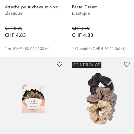
Pastel Dream
Attache pour cheveux Noir
Élastique
Élastique
CHF 5.90
CHF 5.90
CHF 4.83
CHF 4.83
1
Quantité
 (
CHF 4.83
 / 
1
Stück
)
1
ml
 (
CHF 483.00
 / 
100
ml
)
POINT ROUGE