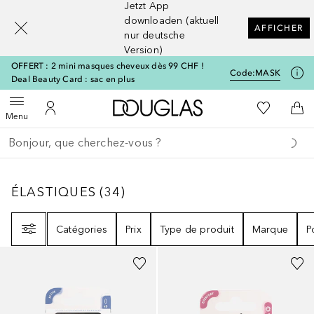
Jetzt App
[navigation.slideout.screenreader]
downloaden (aktuell
AFFICHER
nur deutsche
Version)
OFFERT : 2 mini masques cheveux dès 99 CHF !
Code:
MASK
Deal Beauty Card : sac en plus
Vers l'accueil Douglas
Vers Ma Li
Ouvrir le menu
Vers Mon Compte
Vers
Menu
Retourner
Exécuter la recherche
ÉLASTIQUES
34
RÉSULTATS
ÉLASTIQUES
(
34
)
Filtre
Catégories
Prix
Type de produit
Marque
P