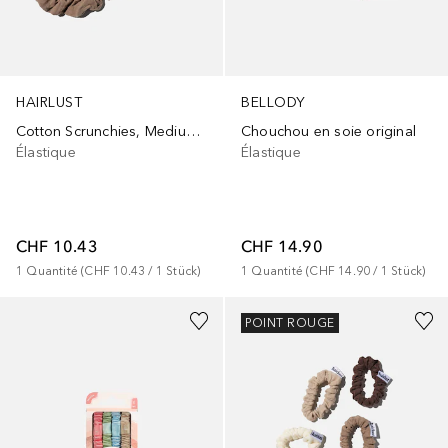
HAIRLUST
BELLODY
Cotton Scrunchies, Medium, 3-Pack
Chouchou en soie original
Élastique
Élastique
CHF 10.43
CHF 14.90
1
Quantité
 (
CHF 10.43
 / 
1
Stück
)
1
Quantité
 (
CHF 14.90
 / 
1
Stück
)
POINT ROUGE