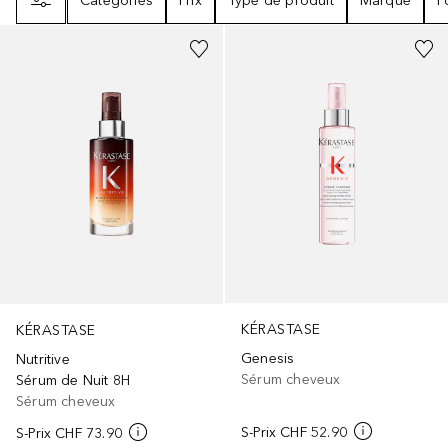
Catégories
Prix
Type de produit
Marque
P
KÉRASTASE
KÉRASTASE
Genesis
Nutritive
Sérum cheveux
Sérum de Nuit 8H
Sérum cheveux
S-Prix
CHF 52.90
S-Prix
CHF 73.90