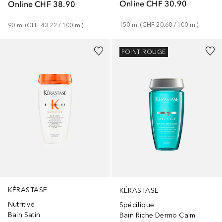
Online
CHF 30.90
Online
CHF 38.90
150
ml
 (
CHF 20.60
 / 
100
ml
)
90
ml
 (
CHF 43.22
 / 
100
ml
)
POINT ROUGE
KÉRASTASE
KÉRASTASE
Nutritive
Spécifique
Bain Satin
Bain Riche Dermo Calm