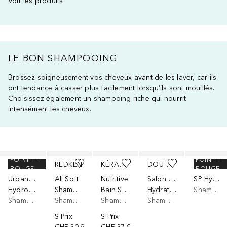
Voir les produits
LE BON SHAMPOOING
Brossez soigneusement vos cheveux avant de les laver, car ils
ont tendance à casser plus facilement lorsqu’ils sont mouillés.
Choisissez également un shampoing riche qui nourrit
intensément les cheveux.
Ignorer
POINT
POINT
SHU UEMURA
REDKEN
KÉRASTASE
DOUGLAS COLLECTION
WELLA PROFESSIONALS
ROUGE
ROUGE
Urban Moisture
All Soft
Nutritive
Salon Hair
SP Hydrate
Hydro-Nourrissant
Shampoo
Bain Satin Riche
Hydrate & Refresh
Shampooing
Shampooing
Shampooing
Shampooing
Shampooing
S-Prix
S-Prix