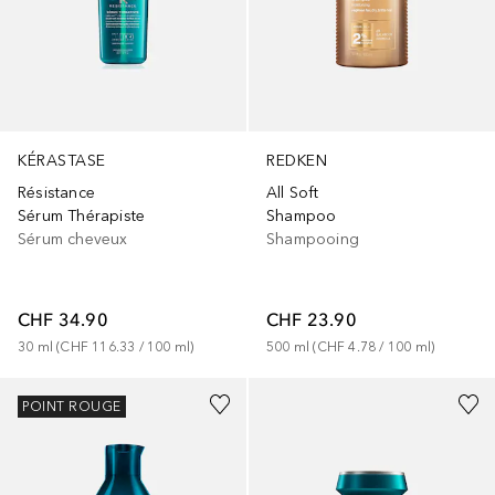
KÉRASTASE
REDKEN
Résistance
All Soft
Sérum Thérapiste
Shampoo
Sérum cheveux
Shampooing
CHF 34.90
CHF 23.90
30
ml
 (
CHF 116.33
 / 
100
ml
)
500
ml
 (
CHF 4.78
 / 
100
ml
)
POINT ROUGE