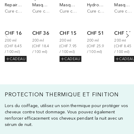
Repair & Smooth Nourishing Mask
Masque Rehydratant
Masque nourrissant
Hydro-Nourishing Treatment
Masque hydratant Hydrate & Refresh
Cure cheveux
Cure cheveux
Cure cheveux
Cure cheveux
Cure cheveux
CHF 16.90
CHF 36.90
CHF 15.90
CHF 51.90
CHF 16.
200
ml
200
ml
200
ml
200
ml
200
ml
(
CHF 8.45
(
CHF 18.45
(
CHF 7.95
(
CHF 25.95
(
CHF 8.45
/ 
100
ml
)
/ 
100
ml
)
/ 
100
ml
)
/ 
100
ml
)
/ 
100
ml
)
CADEAU
CADEAU
CADEA
PROTECTION THERMIQUE ET FINITION
Lors du coiffage, utilisez un soin thermique pour protéger vos
cheveux contre tout dommage. Vous pouvez également
renforcer efficacement vos cheveux pendant la nuit avec un
sérum de nuit.