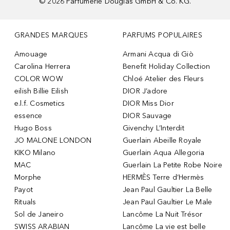
©
2026
Parfümerie Douglas GmbH & Co. KG.
GRANDES MARQUES
PARFUMS POPULAIRES
Amouage
Armani Acqua di Giò
Carolina Herrera
Benefit Holiday Collection
COLOR WOW
Chloé Atelier des Fleurs
eilish Billie Eilish
DIOR J’adore
e.l.f. Cosmetics
DIOR Miss Dior
essence
DIOR Sauvage
Hugo Boss
Givenchy L’Interdit
JO MALONE LONDON
Guerlain Abeille Royale
KIKO Milano
Guerlain Aqua Allegoria
MAC
Guerlain La Petite Robe Noire
Morphe
HERMÈS Terre d’Hermès
Payot
Jean Paul Gaultier La Belle
Rituals
Jean Paul Gaultier Le Male
Sol de Janeiro
Lancôme La Nuit Trésor
SWISS ARABIAN
Lancôme La vie est belle