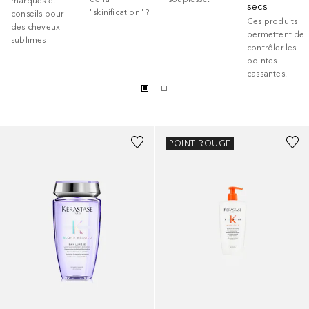
marques et
secs
"skinification" ?
conseils pour
Ces produits
des cheveux
permettent de
sublimes
contrôler les
pointes
cassantes.
POINT ROUGE