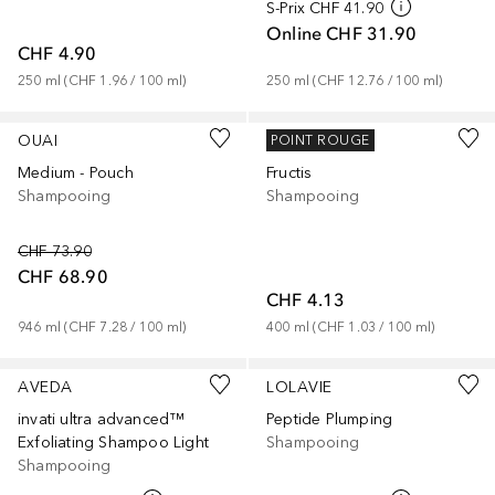
S-Prix
CHF 41.90
Online
CHF 31.90
CHF 4.90
250
ml
 (
CHF 1.96
 / 
100
ml
)
250
ml
 (
CHF 12.76
 / 
100
ml
)
OUAI
GARNIER
POINT ROUGE
Medium - Pouch
Fructis
Shampooing
Shampooing
CHF 73.90
CHF 68.90
CHF 4.13
946
ml
 (
CHF 7.28
 / 
100
ml
)
400
ml
 (
CHF 1.03
 / 
100
ml
)
AVEDA
LOLAVIE
invati ultra advanced™
Peptide Plumping
Exfoliating Shampoo Light
Shampooing
Shampooing