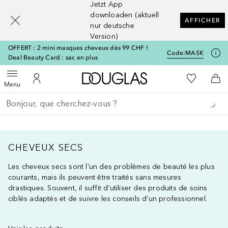
Jetzt App
[navigation.slideout.screenreader]
downloaden (aktuell
AFFICHER
nur deutsche
Version)
OFFERT : 2 mini masques cheveux dès 99 CHF !
Code:
MASK
Deal Beauty Card : sac en plus
Vers l'accueil Douglas
Vers Ma Li
Ouvrir le menu
Vers Mon Compte
Vers
Menu
Retourner
Exécuter la recherche
CHEVEUX SECS
Les cheveux secs sont l’un des problèmes de beauté les plus
courants, mais ils peuvent être traités sans mesures
drastiques. Souvent, il suffit d’utiliser des produits de soins
ciblés adaptés et de suivre les conseils d’un professionnel.