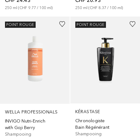
250
ml
 (
CHF 9.77
 / 
100
ml
)
250
ml
 (
CHF 8.37
 / 
100
ml
)
POINT ROUGE
POINT ROUGE
KÉRASTASE
WELLA PROFESSIONALS
Chronologiste
INVIGO Nutri-Enrich
Bain Régénérant
with Goji Berry
Shampooing
Shampooing