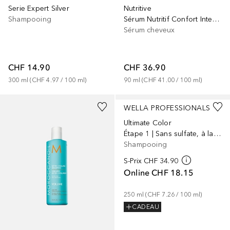
Serie Expert Silver
Nutritive
Shampooing
Sérum Nutritif Confort Intense
Sérum cheveux
CHF 14.90
CHF 36.90
300
ml
 (
CHF 4.97
 / 
100
ml
)
90
ml
 (
CHF 41.00
 / 
100
ml
)
WELLA PROFESSIONALS
Ultimate Color
Étape 1 | Sans sulfate, à la glycine et à la vitamine B5
Shampooing
S-Prix
CHF 34.90
Online
CHF 18.15
250
ml
 (
CHF 7.26
 / 
100
ml
)
CADEAU