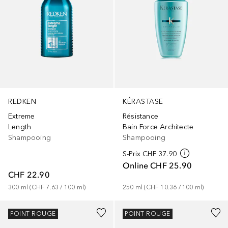
REDKEN
KÉRASTASE
Extreme
Résistance
Length
Bain Force Architecte
Shampooing
Shampooing
S-Prix
CHF 37.90
Online
CHF 25.90
CHF 22.90
300
ml
 (
CHF 7.63
 / 
100
ml
)
250
ml
 (
CHF 10.36
 / 
100
ml
)
POINT ROUGE
POINT ROUGE