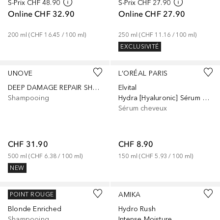
S-Prix
CHF 48.90
S-Prix
CHF 27.90
Online
CHF 32.90
Online
CHF 27.90
200
ml
 (
CHF 16.45
 / 
100
ml
)
250
ml
 (
CHF 11.16
 / 
100
ml
)
EXCLUSIVITÉ
UNOVE
L’ORÉAL PARIS
DEEP DAMAGE REPAIR SHAMPOO SWEET BREEZE (500ML)
Elvital
Shampooing
Hydra [Hyaluronic] Sérum Hydratant Repulpant
Sérum cheveux
CHF 31.90
CHF 8.90
500
ml
 (
CHF 6.38
 / 
100
ml
)
150
ml
 (
CHF 5.93
 / 
100
ml
)
NEW
HAIRLUST
AMIKA
POINT ROUGE
Blonde Enriched
Hydro Rush
Shampooing
Intense Moisture