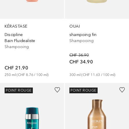
KÉRASTASE
OUAI
Discipline
shampoing fin
Bain Fluidealiste
Shampooing
Shampooing
CHF 36.90
CHF 34.90
CHF 21.90
250
ml
 (
CHF 8.76
 / 
100
ml
)
300
ml
 (
CHF 11.63
 / 
100
ml
)
POINT ROUGE
POINT ROUGE