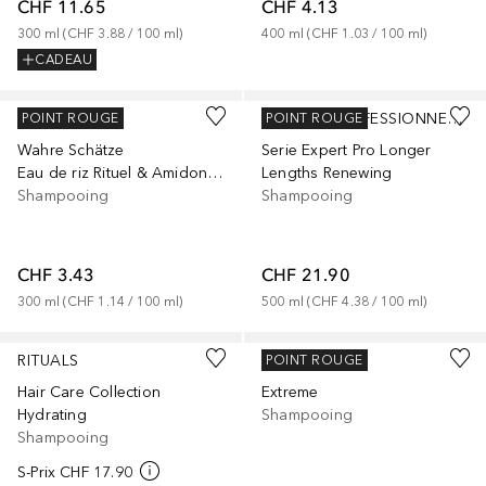
CHF 11.65
CHF 4.13
300
ml
 (
CHF 3.88
 / 
100
ml
)
400
ml
 (
CHF 1.03
 / 
100
ml
)
CADEAU
GARNIER
L´ORÉAL PROFESSIONNEL PARIS
POINT ROUGE
POINT ROUGE
Wahre Schätze
Serie Expert Pro Longer
Eau de riz Rituel & Amidon Lissant
Lengths Renewing
Shampooing
Shampooing
CHF 3.43
CHF 21.90
300
ml
 (
CHF 1.14
 / 
100
ml
)
500
ml
 (
CHF 4.38
 / 
100
ml
)
RITUALS
REDKEN
POINT ROUGE
Hair Care Collection
Extreme
Hydrating
Shampooing
Shampooing
S-Prix
CHF 17.90