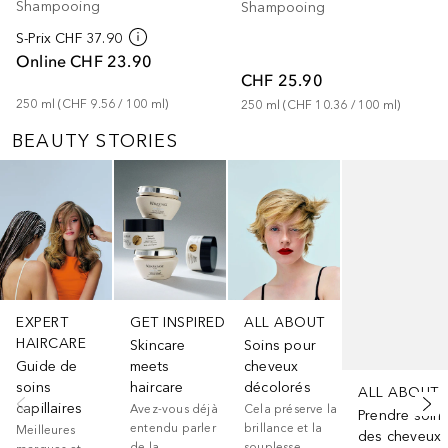
Shampooing
Shampooing
S-Prix
CHF 37.90
Online
CHF 23.90
CHF 25.90
250
ml
 (
CHF 9.56
 / 
100
ml
)
250
ml
 (
CHF 10.36
 / 
100
ml
)
BEAUTY STORIES
Ignorer
EXPERT
GET INSPIRED
ALL ABOUT
HAIRCARE
Skincare
Soins pour
Guide de
meets
cheveux
soins
haircare
décolorés
ALL ABOUT
capillaires
Avez-vous déjà
Cela préserve la
Prendre soin
entendu parler
brillance et la
Meilleures
des cheveux
de la
souplesse.