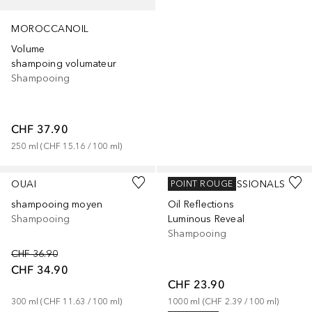
MOROCCANOIL
Volume
shampoing volumateur
Shampooing
CHF 37.90
250
ml
 (
CHF 15.16
 / 
100
ml
)
OUAI
WELLA PROFESSIONALS
POINT ROUGE
shampooing moyen
Oil Reflections
Shampooing
Luminous Reveal
Shampooing
CHF 36.90
CHF 34.90
CHF 23.90
300
ml
 (
CHF 11.63
 / 
100
ml
)
1000
ml
 (
CHF 2.39
 / 
100
ml
)