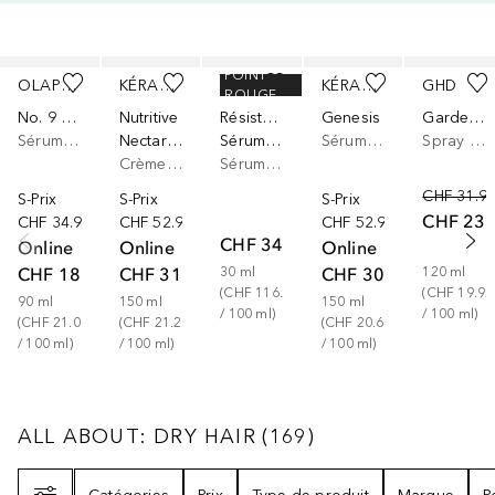
Ignorer
POINT
OLAPLEX
KÉRASTASE
KÉRASTASE
KÉRASTASE
GHD
ROUGE
No. 9 Bond Protective
Nutritive
Résistance
Genesis
Garde du corps
Sérum cheveux
Nectar Thermique
Sérum Thérapiste
Sérum cheveux
Spray thermo-protecteur
Crème cheveux
Sérum cheveux
CHF 31.9
S-Prix
S-Prix
S-Prix
CHF 23.
CHF 34.90
CHF 52.90
CHF 52.90
CHF 34.90
Online
Online
Online
CHF 18.95
CHF 31.90
CHF 30.90
30
ml
120
ml
(
CHF 116.33
(
CHF 19.92
90
ml
150
ml
150
ml
/ 
100
ml
)
/ 
100
ml
)
(
CHF 21.06
(
CHF 21.27
(
CHF 20.60
/ 
100
ml
)
/ 
100
ml
)
/ 
100
ml
)
ALL ABOUT: DRY HAIR
169
RÉSULTATS
ALL ABOUT: DRY HAIR
(
169
)
Filtre