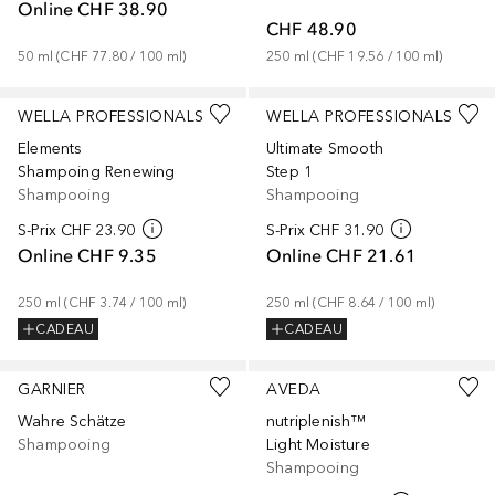
Online
CHF 38.90
CHF 48.90
50
ml
 (
CHF 77.80
 / 
100
ml
)
250
ml
 (
CHF 19.56
 / 
100
ml
)
WELLA PROFESSIONALS
WELLA PROFESSIONALS
Elements
Ultimate Smooth
Shampoing Renewing
Step 1
Shampooing
Shampooing
S-Prix
CHF 23.90
S-Prix
CHF 31.90
Online
CHF 9.35
Online
CHF 21.61
250
ml
 (
CHF 3.74
 / 
100
ml
)
250
ml
 (
CHF 8.64
 / 
100
ml
)
CADEAU
CADEAU
GARNIER
AVEDA
Wahre Schätze
nutriplenish™
Shampooing
Light Moisture
Shampooing