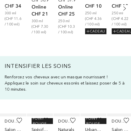
CHF 30.90
CHF 37.90
CHF 34.90
CHF 10.90
CHF 10.
Online
Online
CHF 21.90
CHF 25.90
300
ml
250
ml
250
ml
(
CHF 11.63
(
CHF 4.36
(
CHF 4.22
300
ml
250
ml
/ 
100
ml
)
/ 
100
ml
)
/ 
100
ml
)
(
CHF 7.30
(
CHF 10.36
CADEAU
CADEA
/ 
100
ml
)
/ 
100
ml
)
INTENSIFIER LES SOINS
Renforcez vos cheveux avec un masque nourrissant !
Appliquez le soin sur cheveux essorés et laissez poser de 5 à
10 minutes.
Ignorer
POINT
POINT
DOUGLAS COLLECTION
KÉRASTASE
DOUGLAS COLLECTION
SHU UEMURA
DOUGLAS COLLECTION
ROUGE
ROUGE
Salon Hair
Spécifique
Naturals
Urban Moisture
Salon Hair