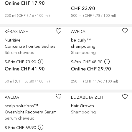
Online
CHF 17.90
CHF 23.90
250
ml
 (
CHF 7.16
 / 
100
ml
)
500
ml
 (
CHF 4.78
 / 
100
ml
)
KÉRASTASE
AVEDA
Nutritive
be curly™
Concentré Pointes Sèches
shampooing
Sérum cheveux
Shampooing
S-Prix
CHF 73.90
S-Prix
CHF 48.90
Online
CHF 41.90
Online
CHF 29.90
50
ml
 (
CHF 83.80
 / 
100
ml
)
250
ml
 (
CHF 11.96
 / 
100
ml
)
AVEDA
ELIZABETA ZEFI
scalp solutions™
Hair Growth
Overnight Recovery Serum
Shampooing
Sérum cheveux
S-Prix
CHF 69.90