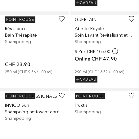
CADEAU
KÉRASTASE
GUERLAIN
POINT ROUGE
Résistance
Abeille Royale
Bain Thérapiste
Soin Lavant Revitalisant et Fortifiant
Shampooing
Shampooing
S-Prix
CHF 105.00
Online
CHF 47.90
CHF 23.90
250
ml
 (
CHF 9.56
 / 
100
ml
)
290
ml
 (
CHF 16.52
 / 
100
ml
)
CADEAU
WELLA PROFESSIONALS
GARNIER
POINT ROUGE
POINT ROUGE
INVIGO Sun
Fructis
Shampoing nettoyant après-soleil
Shampooing
Shampooing