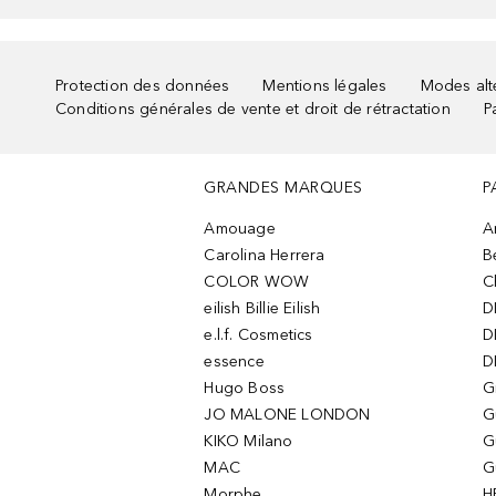
Protection des données
Mentions légales
Modes alte
Conditions générales de vente et droit de rétractation
P
GRANDES MARQUES
P
Amouage
A
Carolina Herrera
B
COLOR WOW
C
eilish Billie Eilish
D
e.l.f. Cosmetics
D
essence
D
Hugo Boss
G
JO MALONE LONDON
G
KIKO Milano
G
MAC
G
Morphe
H