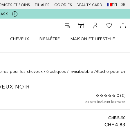
FR
DE
RVICES ET SOINS
FILIALES
GOODIES
BEAUTY CARD
MASK
Vers Ma Li
Vers le Storefinder
Vers Mon Compte
Vers
CHEVEUX
BIEN-ÊTRE
MAISON ET LIFESTYLE
D
orps le menu
Ouvrir Cheveux le menu
Ouvrir Bien-être le menu
Ouvrir Maison et Lifestyle le m
Ou
ires pour les cheveux
élastiques
Invisibobble Attache pour chev
VEUX NOIR
0
(
0
)
Les prix incluent les taxes
CHF 5.90
CHF 4.83