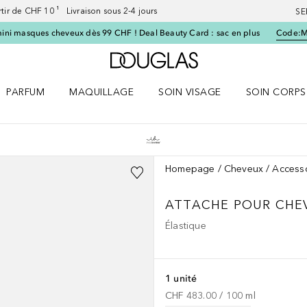
artir de CHF 10 ¹ Livraison sous 2-4 jours
SE
ini masques cheveux dès 99 CHF ! Deal Beauty Card : sac en plus
Code:
Vers l'accueil Douglas
PARFUM
MAQUILLAGE
SOIN VISAGE
SOIN CORPS
ES le menu
Ouvrir Parfum le menu
Ouvrir Maquillage le menu
Ouvrir Soin visage le menu
Ouvrir Soin c
Homepage
Cheveux
Accesso
ATTACHE POUR CHE
Élastique
1 unité
CHF 483.00
 / 
100
ml