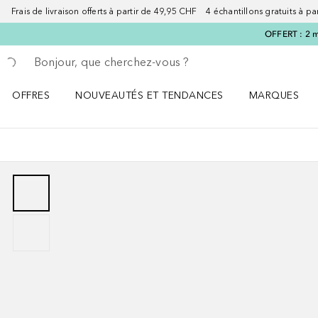
Frais de livraison offerts à partir de 49,95 CHF 4 échantillons gratuits à p
OFFERT : 2 m
Retourner
Exécuter la recherche
OFFRES
NOUVEAUTÉS ET TENDANCES
MARQUES
Ouvrir OFFRES le menu
Ouvrir NOUVEAUTÉS ET TENDANCES le menu
Ouvrir MARQU