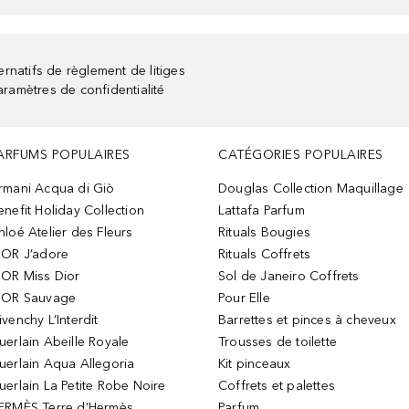
rnatifs de règlement de litiges
aramètres de confidentialité
ARFUMS POPULAIRES
CATÉGORIES POPULAIRES
rmani Acqua di Giò
Douglas Collection Maquillage
enefit Holiday Collection
Lattafa Parfum
hloé Atelier des Fleurs
Rituals Bougies
IOR J’adore
Rituals Coffrets
IOR Miss Dior
Sol de Janeiro Coffrets
IOR Sauvage
Pour Elle
ivenchy L’Interdit
Barrettes et pinces à cheveux
uerlain Abeille Royale
Trousses de toilette
uerlain Aqua Allegoria
Kit pinceaux
uerlain La Petite Robe Noire
Coffrets et palettes
ERMÈS Terre d’Hermès
Parfum