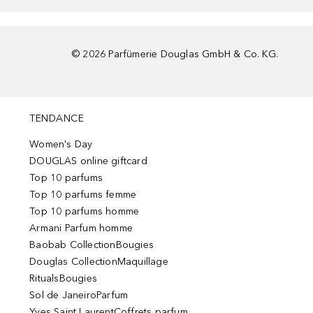
©
2026
Parfümerie Douglas GmbH & Co. KG.
TENDANCE
Women's Day
DOUGLAS online giftcard
Top 10 parfums
Top 10 parfums femme
Top 10 parfums homme
Armani Parfum homme
Baobab CollectionBougies
Douglas CollectionMaquillage
RitualsBougies
Sol de JaneiroParfum
Yves Saint LaurentCoffrets parfum